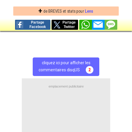
+
de BREVES et stats pour
Lens
Partage
Partage
Facebook
Twitter
cliquez ici pour afficher les
commentaires disqUS
2
emplacement publicitaire