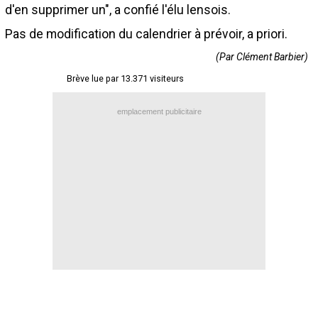
d'en supprimer un", a confié l'élu lensois.
Contact / Signaler un bug
Pas de modification du calendrier à prévoir, a priori.
Recrutement Maxifoot
(Par Clément Barbier)
Mentions légales
Brève lue par 13.371 visiteurs
site web Maxifoot.fr
emplacement publicitaire