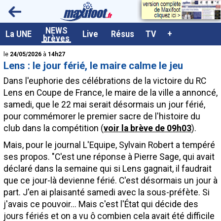
<
NEWS
A la UNE
La UNE
Live
Résus
TV
+
brèves
Dernières brèves
le
24/05/2026
à
14h27
Lens : le jour férié, le maire calme le jeu
Live / Matchs en direct
Dans l'euphorie des célébrations de la victoire du RC
Résultats et Classements
Lens en Coupe de France, le maire de la ville a annoncé,
samedi, que le 22 mai serait désormais un jour férié,
Class. buteurs européens
pour commémorer le premier sacre de l'histoire du
Programme TV foot
club dans la compétition (
voir la brève de 09h03
).
Vidéos
Mais, pour le journal L'Equipe, Sylvain Robert a tempéré
ses propos. "C'est une réponse à Pierre Sage, qui avait
Sondages
déclaré dans la semaine qui si Lens gagnait, il faudrait
Tableau transferts L1
que ce jour-là devienne férié. C'est désormais un jour à
part. J'en ai plaisanté samedi avec la sous-préfète. Si
Taille de la police
j'avais ce pouvoir... Mais c'est l'État qui décide des
Paramètrages / Options
jours fériés et on a vu ô combien cela avait été difficile