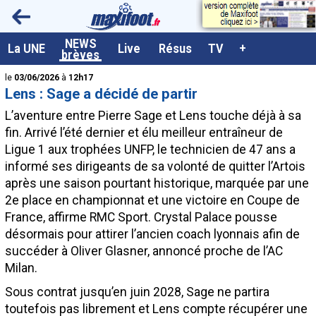
<
NEWS
A la UNE
La UNE
Live
Résus
TV
+
brèves
Dernières brèves
le
03/06/2026
à
12h17
Lens : Sage a décidé de partir
Live / Matchs en direct
L’aventure entre Pierre Sage et Lens touche déjà à sa
Résultats et Classements
fin. Arrivé l’été dernier et élu meilleur entraîneur de
Ligue 1 aux trophées UNFP, le technicien de 47 ans a
Class. buteurs européens
informé ses dirigeants de sa volonté de quitter l’Artois
Programme TV foot
après une saison pourtant historique, marquée par une
2e place en championnat et une victoire en Coupe de
Vidéos
France, affirme RMC Sport. Crystal Palace pousse
Sondages
désormais pour attirer l’ancien coach lyonnais afin de
succéder à Oliver Glasner, annoncé proche de l’AC
Tableau transferts L1
Milan.
Taille de la police
Sous contrat jusqu’en juin 2028, Sage ne partira
Paramètrages / Options
toutefois pas librement et Lens compte récupérer une