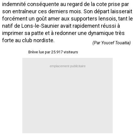
indemnité conséquente au regard de la cote prise par
Contact / Signaler un bug
son entraîneur ces derniers mois. Son départ laisserait
Recrutement Maxifoot
forcément un goût amer aux supporters lensois, tant le
natif de Lons-le-Saunier avait rapidement réussi à
Mentions légales
imprimer sa patte et à redonner une dynamique très
forte au club nordiste.
site web Maxifoot.fr
(Par Youcef Touaitia)
Brève lue par 25.917 visiteurs
emplacement publicitaire