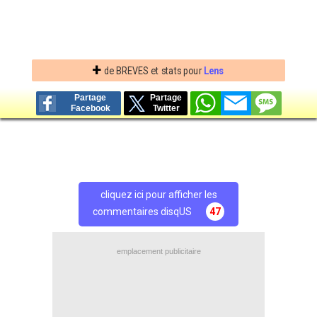
+
de BREVES et stats pour
Lens
Partage
Partage
Facebook
Twitter
cliquez ici pour afficher les
commentaires disqUS
47
emplacement publicitaire