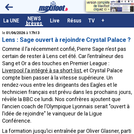
<
NEWS
A la UNE
La UNE
Live
Résus
TV
+
brèves
Dernières brèves
le
01/06/2026
à
17h13
Lens : Sage ouvert à rejoindre Crystal Palace ?
Live / Matchs en direct
Comme il l’a récemment confié, Pierre Sage n’est pas
Résultats et Classements
certain de rester à Lens cet été. Car l’entraîneur des
Sang et Or a des touches en Premier League :
Class. buteurs européens
Liverpool l'a intégré à sa short-list
, et Crystal Palace
Programme TV foot
compte bien passer à la vitesse supérieure. Un
rendez-vous entre les dirigeants des Eagles et le
Vidéos
technicien français est prévu dans les prochains jours,
Sondages
révèle la BBC ce lundi. Nos confrères ajoutent que
l’ancien coach de l’Olympique Lyonnais serait "ouvert à
Tableau transferts L1
l’idée de rejoindre" le vainqueur de la Ligue
Taille de la police
Conférence.
Paramètrages / Options
La formation jusqu’ici entraînée par Oliver Glasner, parti