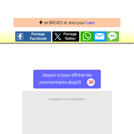
+
de BREVES et stats pour
Lens
Partage
Partage
Facebook
Twitter
cliquez ici pour afficher les
commentaires disqUS
30
emplacement publicitaire