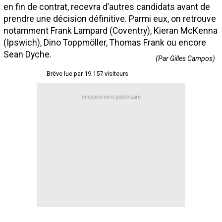
en fin de contrat, recevra d’autres candidats avant de
Contact / Signaler un bug
prendre une décision définitive. Parmi eux, on retrouve
Recrutement Maxifoot
notamment Frank Lampard (Coventry), Kieran McKenna
(Ipswich), Dino Toppmöller, Thomas Frank ou encore
Mentions légales
Sean Dyche.
(Par Gilles Campos)
site web Maxifoot.fr
Brève lue par 19.157 visiteurs
emplacement publicitaire