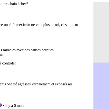
OM : le PSG
08/08
Amical : P
08/08
Amical : C
08/08
Argentine 
08/08
Amical : l'I
08/08
Atletico : 
08/08
Monaco : C
08/08
Amical : e
08/08
OM : la pis
08/08
PSG : ça n
08/08
Amical : Re
08/08
Arsenal : c
08/08
Amical : L
08/08
Real : Mour
08/08
Amical : T
08/08
OM : Benati
08/08
Newcastle :
08/08
PSG : une 
08/08
PSG : le g
08/08
OM : le jou
08/08
Heracles : 
08/08
Monaco : M
08/08