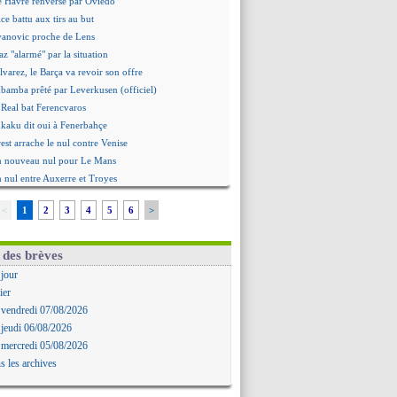
e Havre renversé par Oviedo
ce battu aux tirs au but
Ivanovic proche de Lens
 "alarmé" par la situation
Alvarez, le Barça va revoir son offre
Mbamba prêté par Leverkusen (officiel)
 Real bat Ferencvaros
ukaku dit oui à Fenerbahçe
est arrache le nul contre Venise
n nouveau nul pour Le Mans
 nul entre Auxerre et Troyes
 Sergi Roberto a signé (officiel)
<
1
2
3
4
5
6
>
gers fait tomber Lorient
e Paris FC corrigé par Mayence
ennes encore battu par Brentford
 des brèves
aris SG 1-1 Man Utd (fini)
 jour
 Jong menacé par l’arrivée de Rodri
ier
Simeone ferme la porte pour Alvarez
 vendredi 07/08/2026
ens battu par Sunderland avant le PSG
 jeudi 06/08/2026
 : O. Diomande arrive pour 40 M€
 mercredi 05/08/2026
rasbourg s'incline encore
s les archives
ille repris par Hambourg
ou prolongé jusqu'en 2030 (officiel)