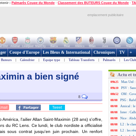
etenir :
Palmarès Coupe du Monde
-
Classement des BUTEURS Coupe du Monde
-
TA
emplacement publicitaire
n Utd
Arsenal
Liverpool
ManCity
Barca
Real
Atletico
Milan
Juve
Inter
Naples
ger
Coupe d'Europe
Les Bleus & International
Chroniques
TV
+
Buteurs
|
Calendrier
|
Equipe type
|
Tableau Transferts
|
Palmarès
|
Les Club
ximin a bien signé
Actu et t
Man Utd :
09h25
PSV : Sano
09h10
OM : Cove
08h52
8
PSG : Rafel
08/08
Amical : le
08/08
Email
Tweet
Inter : Cal
08/08
Nice : Abd
08/08
 América, l'ailier Allan Saint-Maximin (28 ans) s'offre,
L2 : le cla
08/08
 du RC Lens. Ce lundi, le club nordiste a officialisé
L2 : les rés
08/08
ais sous contrat jusqu'en juin prochain. Un renfort