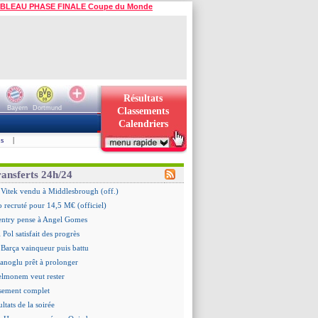
BLEAU PHASE FINALE Coupe du Monde
Résultats
Bayern
Dortmund
Classements
Calendriers
s
|
ransferts 24h/24
 Vitek vendu à Middlesbrough (off.)
 recruté pour 14,5 M€ (officiel)
ntry pense à Angel Gomes
 Pol satisfait des progrès
 Barça vainqueur puis battu
hanoglu prêt à prolonger
elmonem veut rester
ssement complet
ultats de la soirée