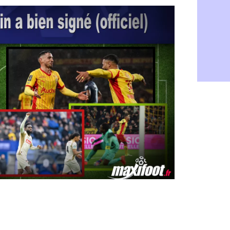
OM : accor
08/08
Barça : Ara
08/08
OM : Côme
08/08
Man Utd : 
08/08
L3 : Caen 
07/08
OM : Højbj
07/08
OM : Gouir
07/08
Leipzig : l
07/08
L3 : 1ère u
07/08
OM : Benat
07/08
Villarreal 
07/08
Lyon : la d
07/08
OM : un no
07/08
Brest : un
07/08
OM : McCo
07/08
PSG : 4 re
07/08
Nice : Kevi
07/08
L1 : prison
07/08
Leganés : c
07/08
Atletico : 
07/08
Monaco : Fi
07/08
Lyon : Mang
07/08
PSG : Nsoki
07/08