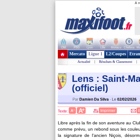
A r
OM
PSG
Lyon
Lille
Monaco
Chelsea
Ma
+ de clubs
Mercato
Ligue 1
L2/Coupes
Etran
Actualité
|
Résultats & Classement
|
Lens : Saint-Ma
(officiel)
Par
Damien Da Silva
-
Le
02/02/2026
+
A
-
A
Imprimer
Texte:
Libre après la fin de son aventure au Club
comme prévu, un rebond sous les couleurs
la signature de l'ancien Niçois, désorm