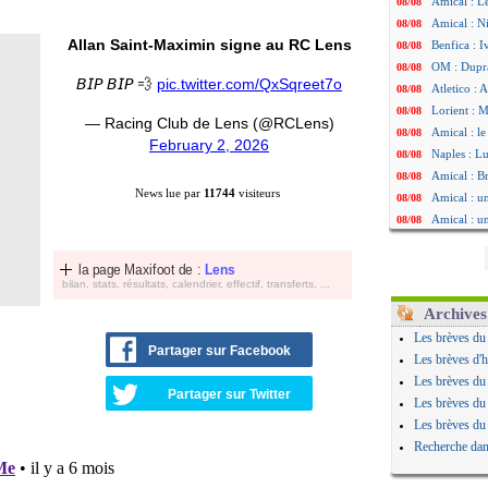
Amical : L
08/08
Amical : Ni
08/08
Allan Saint-Maximin signe au RC Lens
Benfica : 
08/08
OM : Dupraz
08/08
𝘉𝘐𝘗 𝘉𝘐𝘗 💨
pic.twitter.com/QxSqreet7o
Atletico : 
08/08
Lorient : 
08/08
— Racing Club de Lens (@RCLens)
Amical : le
08/08
February 2, 2026
Naples : L
08/08
Amical : Br
08/08
News lue par
11744
visiteurs
Amical : u
08/08
Amical : un
08/08
LA Galaxy :
08/08
Amical : An
08/08
la page Maxifoot de :
Lens
bilan, stats, résultats, calendrier, effectif, transferts, ...
Amical : l
08/08
Amical : R
08/08
Archives
Amical : P
08/08
Les brèves du
Partager sur Facebook
Barça : De
08/08
Les brèves d'h
Atletico : 
08/08
Les brèves du
Partager sur Twitter
Amical : L
08/08
Les brèves du
Nottingham
08/08
Les brèves du
Amical : St
08/08
Recherche dan
Amical : L
08/08
Lens : Gani
08/08