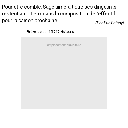
Pour être comblé, Sage aimerait que ses dirigeants
Contact / Signaler un bug
restent ambitieux dans la composition de l’effectif
Recrutement Maxifoot
pour la saison prochaine.
(Par Eric Bethsy)
Mentions légales
Brève lue par 15.717 visiteurs
site web Maxifoot.fr
emplacement publicitaire