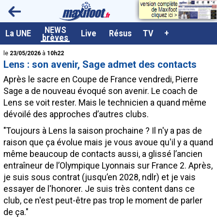
<
NEWS
A la UNE
La UNE
Live
Résus
TV
+
brèves
Dernières brèves
le
23/05/2026
à
10h22
Lens : son avenir, Sage admet des contacts
Live / Matchs en direct
Après le sacre en Coupe de France vendredi, Pierre
Résultats et Classements
Sage a de nouveau évoqué son avenir. Le coach de
Lens se voit rester. Mais le technicien a quand même
Class. buteurs européens
dévoilé des approches d’autres clubs.
Programme TV foot
"Toujours à Lens la saison prochaine ? Il n'y a pas de
Vidéos
raison que ça évolue mais je vous avoue qu'il y a quand
même beaucoup de contacts aussi, a glissé l’ancien
Sondages
entraîneur de l’Olympique Lyonnais sur France 2. Après,
Tableau transferts L1
je suis sous contrat (jusqu’en 2028, ndlr) et je vais
essayer de l'honorer. Je suis très content dans ce
Taille de la police
club, ce n'est peut-être pas trop le moment de parler
Paramètrages / Options
de ça."