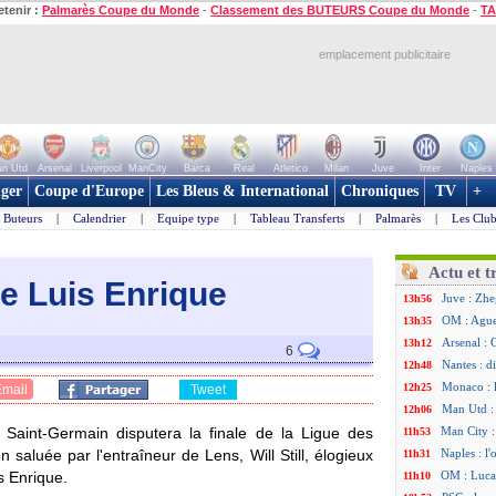
etenir :
Palmarès Coupe du Monde
-
Classement des BUTEURS Coupe du Monde
-
TA
emplacement publicitaire
n Utd
Arsenal
Liverpool
ManCity
Barca
Real
Atletico
Milan
Juve
Inter
Naples
ger
Coupe d'Europe
Les Bleus & International
Chroniques
TV
+
Buteurs
|
Calendrier
|
Equipe type
|
Tableau Transferts
|
Palmarès
|
Les Club
Actu et t
lue Luis Enrique
Juve : Zhe
13h56
OM : Aguer
13h35
Arsenal : 
13h12
6
Nantes : d
12h48
Monaco : 
12h25
Email
Tweet
Man Utd : 
12h06
s Saint-Germain disputera la finale de la Ligue des
Man City :
11h53
n saluée par l'entraîneur de Lens, Will Still, élogieux
Naples : l
11h31
s Enrique.
OM : Lucas
11h10