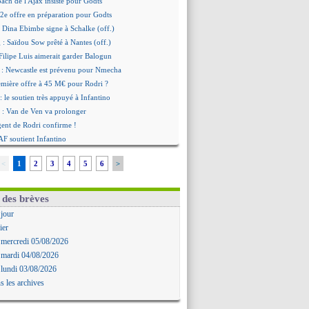
oach de l'Ajax insiste pour Godts
2e offre en préparation pour Godts
: Dina Ebimbe signe à Schalke (off.)
 : Saïdou Sow prêté à Nantes (off.)
ilipe Luis aimerait garder Balogun
: Newcastle est prévenu pour Nmecha
emière offre à 45 M€ pour Rodri ?
: le soutien très appuyé à Infantino
 : Van de Ven va prolonger
agent de Rodri confirme !
AF soutient Infantino
 Rubiales charge Infantino et Sanchez
<
1
2
3
4
5
6
>
bolo a des pistes alléchantes
re : Renard affiche ses ambitions
aise confirme pour Aït Boudlal
 des brèves
 Trafford à Leeds pour 47 M€ (off.)
 jour
irkzee vers la Juventus ?
ier
onaco s'impose contre Getafe
 mercredi 05/08/2026
r Zakarian et sa relation avec Kita
 mardi 04/08/2026
b prêt à libérer Kondogbia ?
 lundi 03/08/2026
e message touchant d'Akliouche
s les archives
as en remet une couche
FA maintient la pression