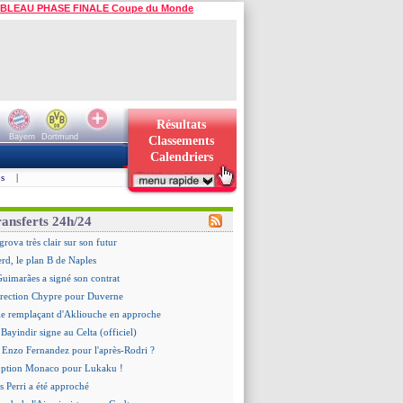
BLEAU PHASE FINALE Coupe du Monde
Résultats
Bayern
Dortmund
Classements
Calendriers
s
|
ransferts 24h/24
grova très clair sur son futur
d, le plan B de Naples
Guimarães a signé son contrat
irection Chypre pour Duverne
le remplaçant d'Akliouche en approche
Bayindir signe au Celta (officiel)
 Enzo Fernandez pour l'après-Rodri ?
'option Monaco pour Lukaku !
 Perri a été approché