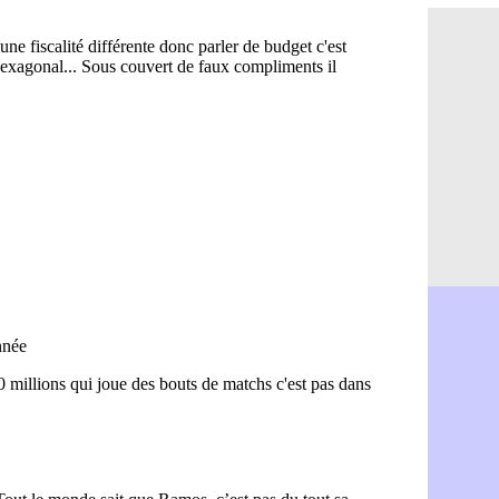
PSG : Teba
06/08
Real : Vini
06/08
Lyon : Man
06/08
OM : une o
06/08
Real : c'es
06/08
Troyes : Ju
06/08
PSG : Aklio
06/08
OM : une o
06/08
PSG : cont
06/08
Ouganda : 
06/08
Arsenal : A
06/08
Chelsea : P
06/08
FIFA : le 
06/08
PSG : l'ét
06/08
Bologne : D
06/08
OM : accor
06/08
OM : Medi
06/08
Uruguay : 
06/08
Séville : J
06/08
PSG : Ndja
06/08
Real : Dio
06/08
Man City : 
06/08