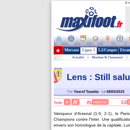
A r
OM
PSG
Lyon
Lille
Monaco
Chelsea
Ma
+ de clubs
Mercato
Ligue 1
L2/Coupes
Etran
Actualité
|
Résultats & Classement
|
Lens : Still sa
Par
Youcef Touaitia
-
Le
08/05/2025
+
A
-
A
Imprimer
Texte:
Vainqueur d'Arsenal (1-0, 2-1), le Pari
Champions contre l'Inter. Une qualificatio
envers son homologue de la capitale, Lui