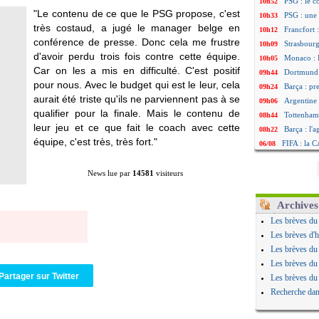
PSG : le c
10h52
"Le contenu de ce que le PSG propose, c'est
PSG : une 
10h33
très costaud, a jugé le manager belge en
Francfort 
10h12
conférence de presse. Donc cela me frustre
Strasbourg
10h09
d'avoir perdu trois fois contre cette équipe.
Monaco : F
10h05
Car on les a mis en difficulté. C'est positif
Dortmund 
09h44
pour nous. Avec le budget qui est le leur, cela
Barça : pr
09h24
aurait été triste qu'ils ne parviennent pas à se
Argentine 
09h06
qualifier pour la finale. Mais le contenu de
Tottenham
08h44
leur jeu et ce que fait le coach avec cette
Barça : l'
08h22
équipe, c'est très, très fort."
FIFA : la C
06/08
CdM 2030 :
06/08
Rennes : Em
06/08
News lue par
14581
visiteurs
Côte d'Ivoi
06/08
Rennes : H
06/08
Archives
Man City :
06/08
Les brèves du
Man Utd : Z
06/08
Les brèves d'h
Amical : M
06/08
Les brèves du
Nantes : De
06/08
Les brèves du
OM : le clu
06/08
Partager sur Twitter
Les brèves du
Monaco : l
06/08
Recherche dan
FIFA : Teb
06/08
FIFA : l'UE
06/08