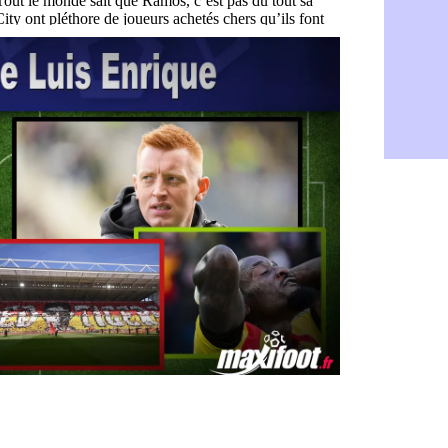
Rennes : A
06/08
Aston Villa
06/08
OM : une a
06/08
Le Havre : 
06/08
Trabzonspor
06/08
Bordeaux :
06/08
FIFA : Al-K
06/08
Fenerbahçe
06/08
Bordeaux : 
06/08
Galatasara
06/08
Southampto
06/08
Real : Vini
06/08
VIDEO : un
06/08
Real : Dio
06/08
Real : Rodr
06/08
PSG : Aklio
06/08
Médias : la
06/08
PSG : pas d
06/08
Real : ça s
06/08
Barça : Fe
06/08
FIFA : des 
06/08
Abha : c'est
06/08
Real : rép
06/08