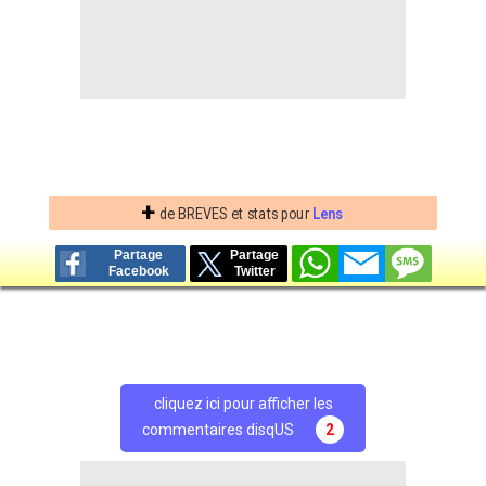
+
de BREVES et stats pour
Lens
Partage
Partage
Facebook
Twitter
cliquez ici pour afficher les
commentaires disqUS
2