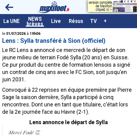
<
NEWS
A la UNE
La UNE
Live
Résus
TV
+
brèves
Dernières brèves
le
01/07/2026
à
19h06
Lens : Sylla transféré à Sion (officiel)
Live / Matchs en direct
Le RC Lens a annoncé ce mercredi le départ de son
Résultats et Classements
jeune milieu de terrain Fodé
Sylla
(20 ans) en Suisse.
Ce pur produit du centre de formation lensois a signé
Class. buteurs européens
un contrat de cinq ans avec le FC Sion, soit jusqu'en
Programme TV foot
juin 2031.
Vidéos
Convoqué à 22 reprises en équipe première par Pierre
Sage la saison dernière, Sylla a participé à cinq
Sondages
rencontres. Dont une en tant que titulaire, c'était lors
Tableau transferts L1
de la 2e journée face au Havre (2-1).
Taille de la police
Lens annonce le départ de Sylla
𝑴𝒆𝒓𝒄𝒊 𝑭𝒐𝒅𝒆́ 👏
Paramètrages / Options