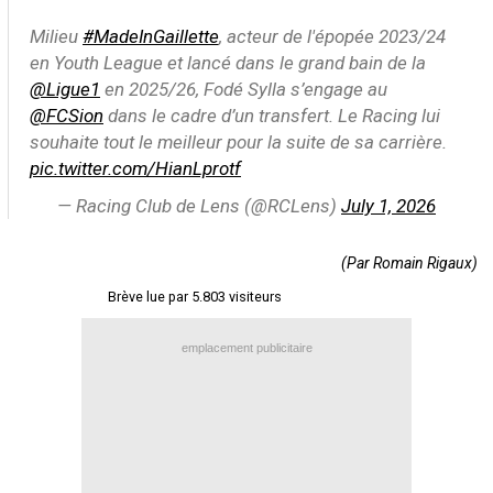
Contact / Signaler un bug
Milieu
#MadeInGaillette
, acteur de l'épopée 2023/24
en Youth League et lancé dans le grand bain de la
Recrutement Maxifoot
@Ligue1
en 2025/26, Fodé Sylla s’engage au
Mentions légales
@FCSion
dans le cadre d’un transfert. Le Racing lui
souhaite tout le meilleur pour la suite de sa carrière.
site web Maxifoot.fr
pic.twitter.com/HianLprotf
— Racing Club de Lens (@RCLens)
July 1, 2026
(Par Romain Rigaux)
Brève lue par 5.803 visiteurs
emplacement publicitaire