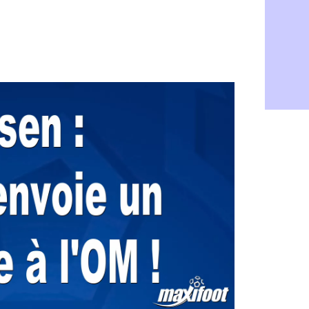
Rennes : H
06/08
Man City :
06/08
Man Utd : Z
06/08
Amical : M
06/08
Nantes : De
06/08
OM : le clu
06/08
Monaco : l
06/08
FIFA : Teb
06/08
FIFA : l'UE
06/08
PSG : Teba
06/08
Real : Vini
06/08
Lyon : Man
06/08
OM : une o
06/08
Real : c'es
06/08
Troyes : Ju
06/08
PSG : Aklio
06/08
OM : une o
06/08
PSG : cont
06/08
Ouganda : 
06/08
Arsenal : A
06/08
Chelsea : P
06/08
FIFA : le 
06/08
PSG : l'ét
06/08