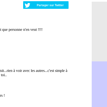
OM : Aguer
07/08
Partager sur Twitter
Arsenal : G
07/08
Nantes : d
07/08
Monaco : l
07/08
Man Utd : B
07/08
Man City :
07/08
Naples : l
07/08
OM : Lucas
07/08
PSG : le co
07/08
PSG : une 
07/08
Francfort :
07/08
Strasbourg 
07/08
Monaco : F
07/08
Dortmund :
07/08
Barça : pr
07/08
Argentine :
07/08
Tottenham 
07/08
Barça : l'a
07/08
FIFA : la C
06/08
CdM 2030 :
06/08
Rennes : Em
06/08
Côte d'Ivoi
06/08