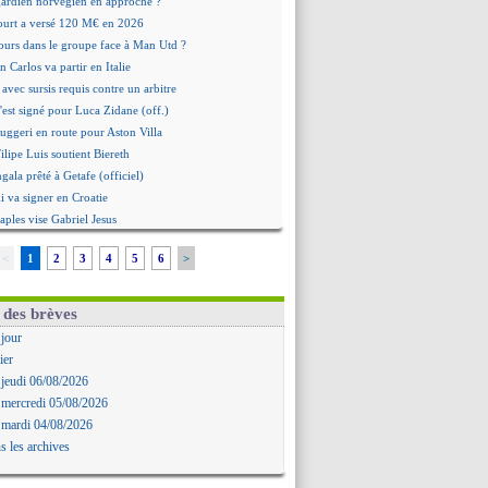
 gardien norvégien en approche ?
urt a versé 120 M€ en 2026
tours dans le groupe face à Man Utd ?
n Carlos va partir en Italie
 avec sursis requis contre un arbitre
'est signé pour Luca Zidane (off.)
Ruggeri en route pour Aston Villa
lipe Luis soutient Biereth
ala prêté à Getafe (officiel)
 va signer en Croatie
aples vise Gabriel Jesus
antuono prêté à la Fiorentina (off.)
<
1
2
3
4
5
6
>
 accord avec le Barça pour Rodri ?
ise a prolongé (officiel)
miyasu a convaincu (officiel)
 des brèves
esio - "ce n'est pas idéal"
 jour
 Oppong signe pour 4 ans (officiel)
ier
rpool va proposer 115 M€ pour Barcola
 jeudi 06/08/2026
la démission d'Infantino réclamée
 mercredi 05/08/2026
e, deux pistes se détachent
 mardi 04/08/2026
ilipe Luis veut remplacer Akliouche
s les archives
Luca Zidane va changer de club
rova très clair sur son futur