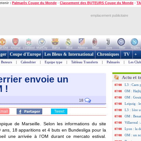
etenir :
Palmarès Coupe du Monde
-
Classement des BUTEURS Coupe du Monde
-
TA
emplacement publicitaire
n Utd
Arsenal
Liverpool
ManCity
Barca
Real
Atletico
Milan
Juve
Inter
Naples
ger
Coupe d'Europe
Les Bleus & International
Chroniques
TV
+
Buteurs
|
Calendrier
|
Equipe type
|
Tableau Transferts
|
Palmarès
|
Les Club
rrier envoie un
Actu et t
L3 : Caen 
07/08
 !
OM : Højbj
07/08
OM : Gouir
07/08
18
Leipzig : l
07/08
L3 : 1ère u
07/08
Email
Tweet
OM : Benat
07/08
Villarreal 
07/08
mpique de Marseille. Selon les informations du site
Lyon : la d
07/08
 ans, 18 apparitions et 4 buts en Bundesliga pour la
OM : un no
07/08
eil une arrivée à l’OM durant ce mercato estival.