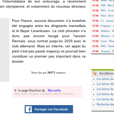
Brest : un
07/08
r l'intermédiaire de son entourage, a récemment
OM : McCo
07/08
ction olympienne, et notamment du nouveau directeur
PSG : 4 re
07/08
Nice : Kevi
07/08
Pour l'heure, aucune discussion n'a toutefois
L1 : prison
07/08
été engagée entre les dirigeants marseillais
Leganés : c
07/08
et le Bayer Leverkusen. Le club phocéen n'a
Atletico : 
07/08
donc pas encore bougé pour l'ancien
Monaco : Fi
07/08
Rennais, sous contrat jusqu’en 2029 avec le
Lyon : Mang
07/08
club allemand. Mais en interne, cet appel du
PSG : Nsoki
07/08
pied n'est pas passé inaperçu et pourrait bien
Arsenal : N
07/08
constituer un premier pas important dans ce
Real : Mast
07/08
dossier.
Man City :
07/08
Rennes : Ha
07/08
Palace : To
07/08
News lue par
26973
visiteurs
Archives
OM : B. Gen
07/08
Les brèves du
TFC : Sion
07/08
Les brèves d'h
PSG : Live
07/08
Les brèves du
la page Maxifoot de :
Marseille
Norvège : 
07/08
bilan, stats, résultats, calendrier, effectif, transferts, ...
Les brèves du
PSG : Mbay
07/08
Les brèves du
Monaco : F
07/08
Recherche dan
Grenade : 
07/08
Partager sur Facebook
Juve : Zheg
07/08