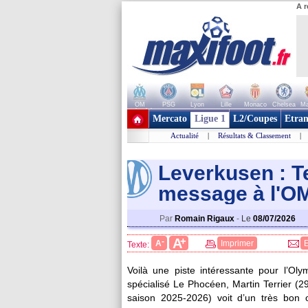
A r
OM
PSG
Lyon
Lille
Monaco
Chelsea
Ma
+ de clubs
Mercato
Ligue 1
L2/Coupes
Etran
Actualité
|
Résultats & Classement
|
Leverkusen : Te
message à l'O
M
Par
Romain Rigaux
-
Le
08/07/2026
+
A
-
A
Imprimer
Texte:
Voilà une piste intéressante pour l’Oly
spécialisé Le Phocéen, Martin
Terrier
(29
saison 2025-2026) voit d’un très bon o