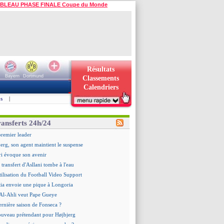
BLEAU PHASE FINALE Coupe du Monde
Résultats
Bayern
Dortmund
Classements
Calendriers
s
|
ransferts 24h/24
premier leader
erg, son agent maintient le suspense
i évoque son avenir
e transfert d'Asllani tombe à l'eau
tilisation du Football Video Support
ia envoie une pique à Longoria
: Al-Ahli veut Pape Gueye
ernière saison de Fonseca ?
uveau prétendant pour Højbjerg