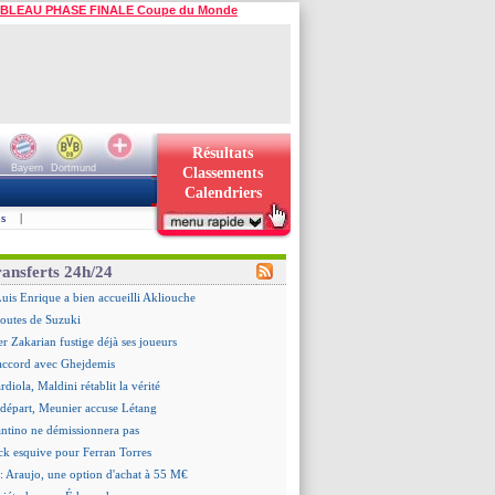
BLEAU PHASE FINALE Coupe du Monde
Résultats
Bayern
Dortmund
Classements
Calendriers
s
|
ransferts 24h/24
is Enrique a bien accueilli Akliouche
doutes de Suzuki
er Zakarian fustige déjà ses joueurs
accord avec Ghejdemis
ardiola, Maldini rétablit la vérité
n départ, Meunier accuse Létang
antino ne démissionnera pas
ick esquive pour Ferran Torres
: Araujo, une option d'achat à 55 M€