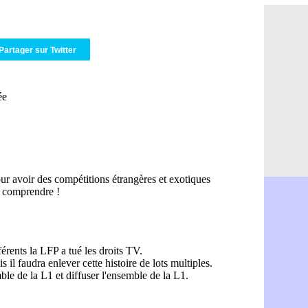
Amical : l
08/08
Amical : R
08/08
Amical : P
08/08
Partager sur Twitter
Barça : De
08/08
Atletico : 
08/08
Amical : L
08/08
Nottingham
08/08
Amical : St
08/08
Amical : L
08/08
Lens : Gani
08/08
OM : le PSG
08/08
Amical : P
08/08
Amical : C
08/08
Argentine 
08/08
Amical : l'I
08/08
Atletico : 
08/08
Monaco : C
08/08
Amical : e
08/08
OM : la pis
08/08
PSG : ça n
08/08
Amical : Re
08/08
Arsenal : c
08/08