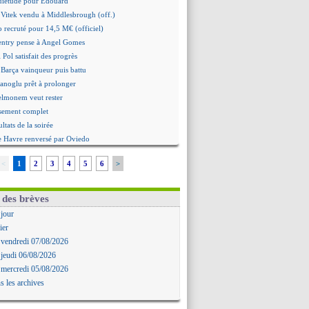
quiétude pour Édouard
 Vitek vendu à Middlesbrough (off.)
 recruté pour 14,5 M€ (officiel)
ntry pense à Angel Gomes
 Pol satisfait des progrès
 Barça vainqueur puis battu
hanoglu prêt à prolonger
elmonem veut rester
ssement complet
ultats de la soirée
e Havre renversé par Oviedo
ce battu aux tirs au but
<
1
2
3
4
5
6
>
Ivanovic proche de Lens
 "alarmé" par la situation
Alvarez, le Barça va revoir son offre
 des brèves
Mbamba prêté par Leverkusen (officiel)
 jour
 Real bat Ferencvaros
ier
ukaku dit oui à Fenerbahçe
 vendredi 07/08/2026
est arrache le nul contre Venise
 jeudi 06/08/2026
n nouveau nul pour Le Mans
 mercredi 05/08/2026
 nul entre Auxerre et Troyes
s les archives
 Sergi Roberto a signé (officiel)
gers fait tomber Lorient