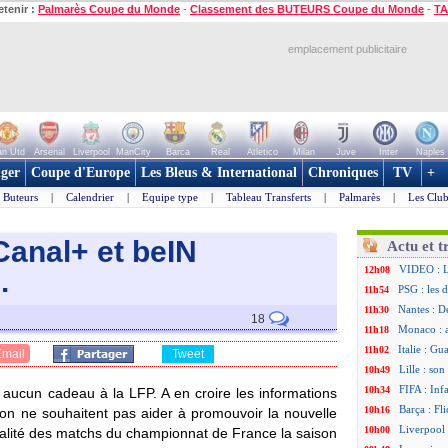
etenir :
Palmarès Coupe du Monde
-
Classement des BUTEURS Coupe du Monde
-
TA
emplacement publicitaire
n Utd
Arsenal
Liverpool
ManCity
Barca
Real
Atletico
Milan
Juve
Inter
Naples
ger
Coupe d'Europe
Les Bleus & International
Chroniques
TV
+
Buteurs
|
Calendrier
|
Equipe type
|
Tableau Transferts
|
Palmarès
|
Les Club
 Canal+ et beIN
Actu et t
VIDEO : Lu
12h08
.
PSG : les 
11h54
Nantes : D
11h30
18
Monaco : 
11h18
Italie : Gu
11h02
Email
Tweet
Lille : so
10h49
FIFA : Inf
10h34
 aucun cadeau à la LFP. A en croire les informations
Barça : Fl
10h16
ion ne souhaitent pas aider à promouvoir la nouvelle
Liverpool 
10h00
otalité des matchs du championnat de France la saison