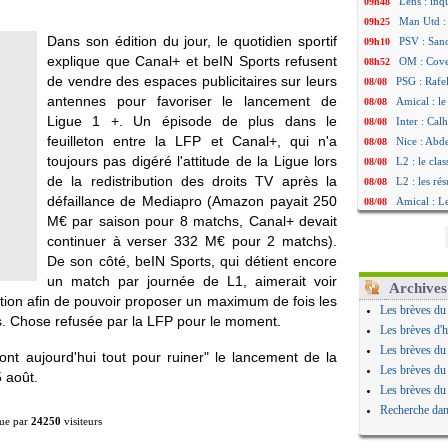
Lens : in
09h48
Man Utd :
09h25
Dans son édition du jour, le quotidien sportif
PSV : Sano
09h10
explique que Canal+ et beIN Sports refusent
OM : Cove
08h52
de vendre des espaces publicitaires sur leurs
PSG : Rafel
08/08
antennes pour favoriser le lancement de
Amical : le
08/08
Ligue 1 +. Un épisode de plus dans le
Inter : Cal
08/08
feuilleton entre la LFP et Canal+, qui n'a
Nice : Abd
08/08
toujours pas digéré l'attitude de la Ligue lors
L2 : le cla
08/08
de la redistribution des droits TV après la
L2 : les rés
08/08
défaillance de Mediapro (Amazon payait 250
Amical : L
08/08
M€ par saison pour 8 matchs, Canal+ devait
Amical : Ni
08/08
continuer à verser 332 M€ pour 2 matchs).
Benfica : 
08/08
De son côté, beIN Sports, qui détient encore
OM : Dupraz
08/08
un match par journée de L1, aimerait voir
Atletico : 
08/08
Archives
tion afin de pouvoir proposer un maximum de fois les
Lorient : 
08/08
Les brèves du
. Chose refusée par la LFP pour le moment.
Amical : le
08/08
Les brèves d'h
Naples : L
08/08
Les brèves du
ont aujourd'hui tout pour ruiner" le lancement de la
Amical : Br
08/08
Les brèves du
5 août.
Amical : u
08/08
Les brèves du
Amical : un
08/08
Recherche dan
ue par
24250
visiteurs
LA Galaxy :
08/08
Amical : An
08/08