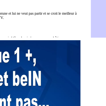
Amical : L
08/08
Real : Mour
08/08
Amical : T
08/08
OM : Benati
08/08
Newcastle :
08/08
PSG : une 
08/08
PSG : le g
08/08
OM : le jou
08/08
Heracles : 
08/08
Monaco : M
08/08
OM : accor
08/08
Barça : Ara
08/08
OM : Côme
08/08
Man Utd : 
08/08
L3 : Caen 
07/08
OM : Højbj
07/08
OM : Gouir
07/08
Leipzig : l
07/08
L3 : 1ère u
07/08
OM : Benat
07/08
Villarreal 
07/08
Lyon : la d
07/08
OM : un no
07/08