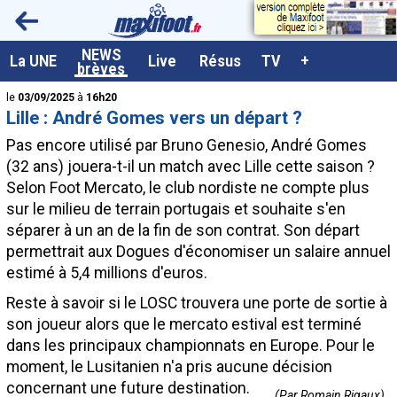
<
NEWS
A la UNE
La UNE
Live
Résus
TV
+
brèves
Dernières brèves
le
03/09/2025
à
16h20
Lille : André Gomes vers un départ ?
Live / Matchs en direct
Pas encore utilisé par Bruno Genesio, André
Gomes
Résultats et Classements
(32 ans) jouera-t-il un match avec Lille cette saison ?
Selon Foot Mercato, le club nordiste ne compte plus
Class. buteurs européens
sur le milieu de terrain portugais et souhaite s'en
Programme TV foot
séparer à un an de la fin de son contrat. Son départ
permettrait aux Dogues d'économiser un salaire annuel
Vidéos
estimé à 5,4 millions d'euros.
Sondages
Reste à savoir si le LOSC trouvera une porte de sortie à
Tableau transferts L1
son joueur alors que le mercato estival est terminé
dans les principaux championnats en Europe. Pour le
Taille de la police
moment, le Lusitanien n'a pris aucune décision
Paramètrages / Options
concernant une future destination.
(Par Romain Rigaux)