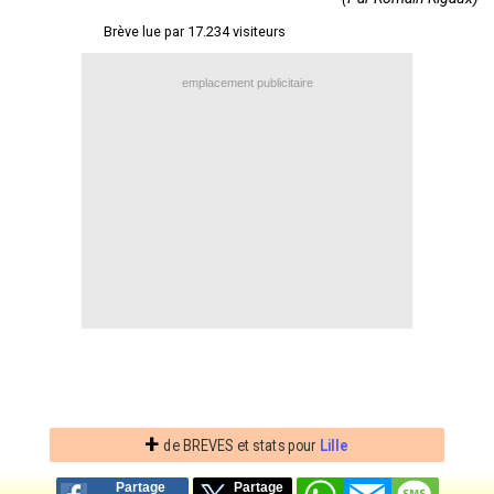
Contact / Signaler un bug
Brève lue par 17.234 visiteurs
Recrutement Maxifoot
emplacement publicitaire
Mentions légales
site web Maxifoot.fr
+
de BREVES et stats pour
Lille
Partage
Partage