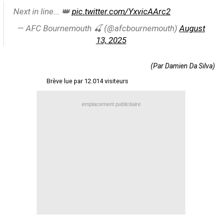
Next in line... 👑
pic.twitter.com/YxvicAArc2
Contact / Signaler un bug
— AFC Bournemouth 🍒 (@afcbournemouth)
August
Recrutement Maxifoot
13, 2025
Mentions légales
site web Maxifoot.fr
(Par Damien Da Silva)
Brève lue par 12.014 visiteurs
emplacement publicitaire