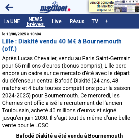
<
NEWS
A la UNE
La UNE
Live
Résus
TV
+
brèves
Dernières brèves
le
13/08/2025
à
10h04
Lille : Diakité vendu 40 M€ à Bournemouth
Live / Matchs en direct
(off.)
Résultats et Classements
Après Lucas Chevalier, vendu au Paris Saint-Germain
pour 55 millions d'euros (bonus compris), Lille perd
Class. buteurs européens
encore un cadre sur ce mercato d'été avec le départ
Programme TV foot
du défenseur central Bafodé
Diakité
(24 ans, 48
matchs et 4 buts toutes compétitions pour la saison
Vidéos
2024-2025) pour Bournemouth. Ce mercredi, les
Sondages
Cherries ont officialisé le recrutement de l'ancien
Toulousain, acheté 40 millions d'euros et signé
Tableau transferts L1
jusqu'en juin 2030. Il s'agit tout de même d'une belle
Taille de la police
vente pour le LOSC.
Paramètrages / Options
Bafodé Diakité a été vendu à Bournemouth