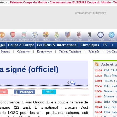
etenir :
Palmarès Coupe du Monde
-
Classement des BUTEURS Coupe du Monde
-
TA
emplacement publicitaire
n Utd
Arsenal
Liverpool
ManCity
Barca
Real
Atletico
Milan
Juve
Inter
Naples
ger
Coupe d'Europe
Les Bleus & International
Chroniques
TV
+
Buteurs
|
Calendrier
|
Equipe type
|
Tableau Transferts
|
Palmarès
|
Les Club
Actu et t
a signé (officiel)
OM : Timb
12h50
Real : Mou
12h26
VIDEO : Lu
12h08
9
PSG : les 
11h54
Nantes : D
11h30
Email
Tweet
Monaco : 
11h18
concurrencer Olivier Giroud, Lille a bouclé l'arrivée de
Italie : Gu
11h02
mane (22 ans). L'international marocain s'est
Lille : so
10h49
c le LOSC pour les cinq prochaines saisons, soit
FIFA : Inf
10h34