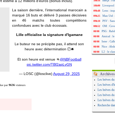
t estimé à 12 millions d'euros (bonus inclus).
Barça : Fl
10h16
Liverpool 
10h00
La saison dernière, l'international marocain a
Lens : in
09h48
marqué 16 buts et délivré 3 passes décisives
Man Utd :
09h25
en 46 matchs toutes compétitions
PSV : Sano
09h10
confondues avec le club écossais.
OM : Cove
08h52
PSG : Rafel
08/08
Lille officialise la signature d'Igamane
Amical : le
08/08
Inter : Cal
08/08
Le buteur ne se précipite pas, il attend son
Nice : Abd
08/08
heure avec détermination 🕗🛎️
L2 : le cla
08/08
L2 : les rés
08/08
Et son heure est venue 👊
@NBFootball
Amical : L
08/08
pic.twitter.com/TBf2apLvGN
Amical : Ni
08/08
Benfica : 
08/08
— LOSC (@losclive)
August 29, 2025
Archives
OM : Dupraz
08/08
Les brèves du
Atletico : 
08/08
Les brèves d'h
lue par
9636
visiteurs
Lorient : 
08/08
Les brèves du
Amical : le
08/08
Les brèves du
Naples : L
08/08
Les brèves du
Amical : Br
08/08
Recherche dan
Amical : u
08/08
Amical : un
08/08