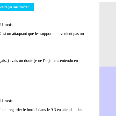
LA Galaxy :
08/08
Partager sur Twitter
Amical : An
08/08
Amical : l
08/08
Amical : R
08/08
Amical : P
08/08
Barça : De
08/08
Atletico : 
08/08
Amical : L
08/08
Nottingham
08/08
Amical : St
08/08
Amical : L
08/08
Lens : Gani
08/08
OM : le PSG
08/08
Amical : P
08/08
Amical : C
08/08
Argentine 
08/08
Amical : l'I
08/08
Atletico : 
08/08
Monaco : C
08/08
Amical : e
08/08
OM : la pis
08/08
PSG : ça n
08/08