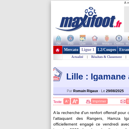
A r
OM
PSG
Lyon
Lille
Monaco
Chelsea
Ma
+ de clubs
Mercato
Ligue 1
L2/Coupes
Etran
Actualité
|
Résultats & Classement
|
Lille : Igamane 
Par
Romain Rigaux
-
Le
29/08/2025
+
A
-
A
Imprimer
Texte:
A la recherche d'un renfort offensif pour 
l'attaquant des Rangers, Hamza Iga
officiellement engagé ce vendredi ave