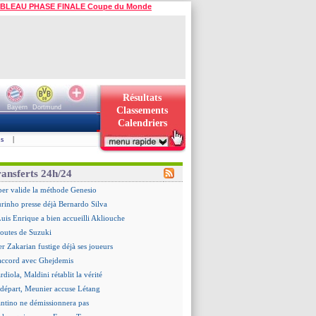
BLEAU PHASE FINALE Coupe du Monde
Résultats
Bayern
Dortmund
Classements
Calendriers
s
|
ransferts 24h/24
er valide la méthode Genesio
rinho presse déjà Bernardo Silva
is Enrique a bien accueilli Akliouche
doutes de Suzuki
er Zakarian fustige déjà ses joueurs
accord avec Ghejdemis
ardiola, Maldini rétablit la vérité
n départ, Meunier accuse Létang
antino ne démissionnera pas