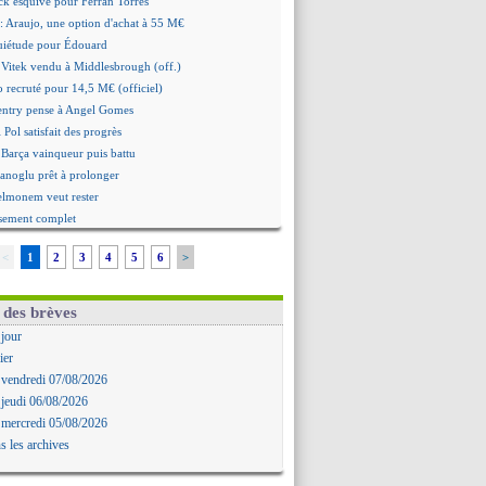
ick esquive pour Ferran Torres
: Araujo, une option d'achat à 55 M€
quiétude pour Édouard
 Vitek vendu à Middlesbrough (off.)
 recruté pour 14,5 M€ (officiel)
ntry pense à Angel Gomes
 Pol satisfait des progrès
 Barça vainqueur puis battu
hanoglu prêt à prolonger
elmonem veut rester
ssement complet
ultats de la soirée
<
1
2
3
4
5
6
>
e Havre renversé par Oviedo
ce battu aux tirs au but
Ivanovic proche de Lens
 des brèves
 "alarmé" par la situation
 jour
Alvarez, le Barça va revoir son offre
ier
Mbamba prêté par Leverkusen (officiel)
 vendredi 07/08/2026
 Real bat Ferencvaros
 jeudi 06/08/2026
ukaku dit oui à Fenerbahçe
 mercredi 05/08/2026
est arrache le nul contre Venise
s les archives
n nouveau nul pour Le Mans
 nul entre Auxerre et Troyes