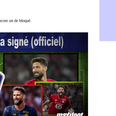
Amical : Re
08/08
Arsenal : c
08/08
Amical : L
08/08
Real : Mour
08/08
Amical : T
08/08
OM : Benati
08/08
Newcastle :
08/08
PSG : une 
08/08
PSG : le g
08/08
OM : le jou
08/08
Heracles : 
08/08
Monaco : M
08/08
OM : accor
08/08
Barça : Ara
08/08
OM : Côme
08/08
Man Utd : 
08/08
L3 : Caen 
07/08
OM : Højbj
07/08
OM : Gouir
07/08
Leipzig : l
07/08
L3 : 1ère u
07/08
OM : Benat
07/08
Villarreal 
07/08