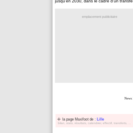
jusqu'en 2030, dans le cadre d'un transfer
emplacement publicitaire
News 
la page Maxifoot de :
Lille
bilan, stats, résultats, calendrier, effectif, transferts, ...