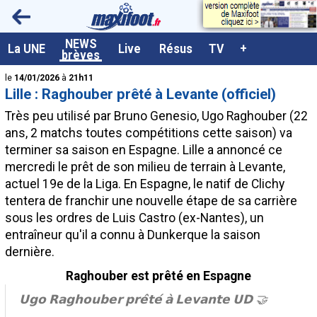
<
NEWS
A la UNE
La UNE
Live
Résus
TV
+
brèves
Dernières brèves
le
14/01/2026
à
21h11
Lille : Raghouber prêté à Levante (officiel)
Live / Matchs en direct
Très peu utilisé par Bruno Genesio, Ugo
Raghouber
(22
Résultats et Classements
ans, 2 matchs toutes compétitions cette saison) va
terminer sa saison en Espagne. Lille a annoncé ce
Class. buteurs européens
mercredi le prêt de son milieu de terrain à Levante,
Programme TV foot
actuel 19e de la Liga. En Espagne, le natif de Clichy
tentera de franchir une nouvelle étape de sa carrière
Vidéos
sous les ordres de Luis Castro (ex-Nantes), un
Sondages
entraîneur qu'il a connu à Dunkerque la saison
dernière.
Tableau transferts L1
Raghouber est prêté en Espagne
Taille de la police
𝗨𝗴𝗼 𝗥𝗮𝗴𝗵𝗼𝘂𝗯𝗲𝗿 𝗽𝗿𝗲̂𝘁𝗲́ 𝗮̀ 𝗟𝗲𝘃𝗮𝗻𝘁𝗲 𝗨𝗗 🤝
Paramètrages / Options