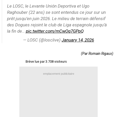
Le LOSC, le Levante Unión Deportiva et Ugo
Contact / Signaler un bug
Raghouber (22 ans) se sont entendus ce jour sur un
Recrutement Maxifoot
prêt jusqu’en juin 2026. Le milieu de terrain défensif
des Dogues rejoint le club de Liga espagnole jusqu’à
Mentions légales
la fin de…
pic.twitter.com/mCwOq7GPpQ
site web Maxifoot.fr
— LOSC (@losclive)
January 14, 2026
(Par Romain Rigaux)
Brève lue par 3.708 visiteurs
emplacement publicitaire