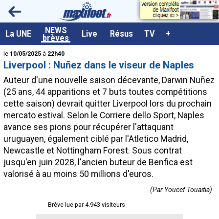
<
NEWS
A la UNE
La UNE
Live
Résus
TV
+
brèves
Dernières brèves
le
10/05/2025
à
22h40
Liverpool : Nuñez dans le viseur de Naples
Live / Matchs en direct
Auteur d'une nouvelle saison décevante, Darwin
Nuñez
Résultats et Classements
(25 ans, 44 apparitions et 7 buts toutes compétitions
cette saison) devrait quitter Liverpool lors du prochain
Class. buteurs européens
mercato estival. Selon le Corriere dello Sport, Naples
Programme TV foot
avance ses pions pour récupérer l'attaquant
uruguayen, également ciblé par l'Atletico Madrid,
Vidéos
Newcastle et Nottingham Forest. Sous contrat
Sondages
jusqu'en juin 2028, l'ancien buteur de Benfica est
valorisé à au moins 50 millions d'euros.
Tableau transferts L1
(Par Youcef Touaitia)
Taille de la police
Brève lue par 4.943 visiteurs
Paramètrages / Options