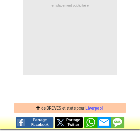
emplacement publicitaire
Contact / Signaler un bug
Recrutement Maxifoot
Mentions légales
site web Maxifoot.fr
+
de BREVES et stats pour
Liverpool
Partage
Partage
Facebook
Twitter