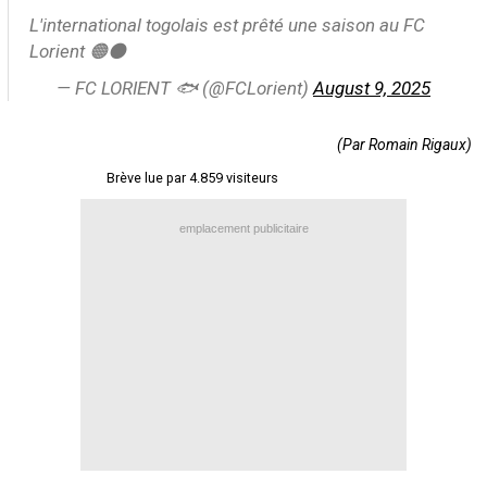
L'international togolais est prêté une saison au FC
Contact / Signaler un bug
Lorient 🟠⚫️
Recrutement Maxifoot
— FC LORIENT 🐟 (@FCLorient)
August 9, 2025
Mentions légales
site web Maxifoot.fr
(Par Romain Rigaux)
Brève lue par 4.859 visiteurs
emplacement publicitaire