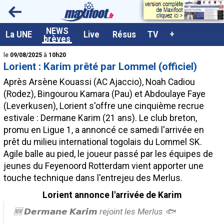
<
NEWS
A la UNE
La UNE
Live
Résus
TV
+
brèves
Dernières brèves
le
09/08/2025
à
10h20
Lorient : Karim prêté par Lommel (officiel)
Live / Matchs en direct
Après Arsène Kouassi (AC Ajaccio), Noah Cadiou
Résultats et Classements
(Rodez), Bingourou Kamara (Pau) et Abdoulaye Faye
(Leverkusen), Lorient s'offre une cinquième recrue
Class. buteurs européens
estivale : Dermane Karim (21 ans). Le club breton,
Programme TV foot
promu en Ligue 1, a annoncé ce samedi l'arrivée en
prêt du milieu international togolais du Lommel SK.
Vidéos
Agile balle au pied, le joueur passé par les équipes de
Sondages
jeunes du Feyenoord Rotterdam vient apporter une
touche technique dans l'entrejeu des Merlus.
Tableau transferts L1
Lorient annonce l'arrivée de Karim
Taille de la police
🆕 𝘿𝙚𝙧𝙢𝙖𝙣𝙚 𝙆𝙖𝙧𝙞𝙢 rejoint les Merlus 🐟
Paramètrages / Options