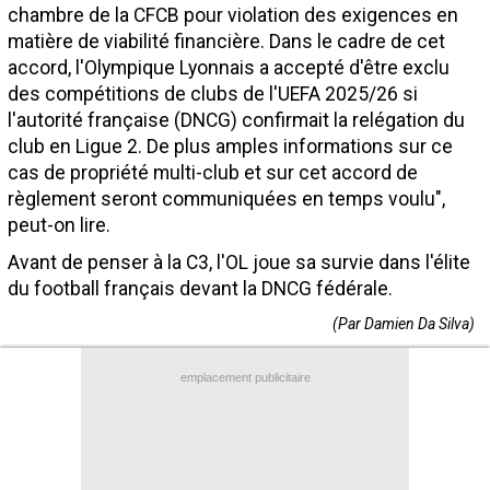
chambre de la CFCB pour violation des exigences en
Contact / Signaler un bug
matière de viabilité financière. Dans le cadre de cet
Recrutement Maxifoot
accord, l'Olympique Lyonnais a accepté d'être exclu
des compétitions de clubs de l'UEFA 2025/26 si
Mentions légales
l'autorité française (DNCG) confirmait la relégation du
club en Ligue 2. De plus amples informations sur ce
site web Maxifoot.fr
cas de propriété multi-club et sur cet accord de
règlement seront communiquées en temps voulu",
peut-on lire.
Avant de penser à la C3, l'OL joue sa survie dans l'élite
du football français devant la DNCG fédérale.
(Par Damien Da Silva)
Brève lue par 34.661 visiteurs
emplacement publicitaire
+
de BREVES et stats pour
Lyon