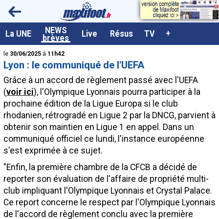
<
NEWS
A la UNE
La UNE
Live
Résus
TV
+
brèves
Dernières brèves
le
30/06/2025
à
11h42
Lyon : le communiqué de l'UEFA
Live / Matchs en direct
Grâce à un accord de règlement passé avec l'UEFA
Résultats et Classements
(
voir ici
), l'Olympique Lyonnais pourra participer à la
prochaine édition de la Ligue Europa si le club
Class. buteurs européens
rhodanien, rétrogradé en Ligue 2 par la DNCG, parvient à
Programme TV foot
obtenir son maintien en Ligue 1 en appel. Dans un
communiqué officiel ce lundi, l'instance européenne
Vidéos
s'est exprimée à ce sujet.
Sondages
"Enfin, la première chambre de la CFCB a décidé de
Tableau transferts L1
reporter son évaluation de l'affaire de propriété multi-
club impliquant l'Olympique Lyonnais et Crystal Palace.
Taille de la police
Ce report concerne le respect par l'Olympique Lyonnais
Paramètrages / Options
de l'accord de règlement conclu avec la première