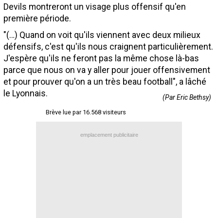
Devils montreront un visage plus offensif qu'en
Contact / Signaler un bug
première période.
Recrutement Maxifoot
"(…) Quand on voit qu'ils viennent avec deux milieux
défensifs, c'est qu'ils nous craignent particulièrement.
Mentions légales
J'espère qu'ils ne feront pas la même chose là-bas
site web Maxifoot.fr
parce que nous on va y aller pour jouer offensivement
et pour prouver qu'on a un très beau football", a lâché
le Lyonnais.
(Par Eric Bethsy)
Brève lue par 16.568 visiteurs
emplacement publicitaire