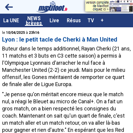
<
NEWS
A la UNE
La UNE
Live
Résus
TV
+
brèves
Dernières brèves
le
10/04/2025
à
23h16
Lyon : le petit tacle de Cherki à Man United
Live / Matchs en direct
Buteur dans le temps additionnel,
Rayan Cherki
(21 ans,
Résultats et Classements
11 matchs et 3 buts en C3 cette saison) a permis à
l'Olympique Lyonnais d'arracher le nul face à
Class. buteurs européens
Manchester United (2-2) ce jeudi. Mais pour le milieu
Programme TV foot
offensif, les Gones méritaient de remporter ce quart
de finale aller de Ligue Europa.
Vidéos
"Je pense qu'on méritait encore mieux que le match
Sondages
nul, a réagi le Bleuet au micro de Canal+. On a fait un
Tableau transferts L1
gros match, on a bien respecté les consignes du
coach. Maintenant on sait qu'un quart de finale, c'est
Taille de la police
un match aller et un match retour, on va aller là-bas
Paramètrages / Options
pour gagner et rien d'autre." En espérant que les Red