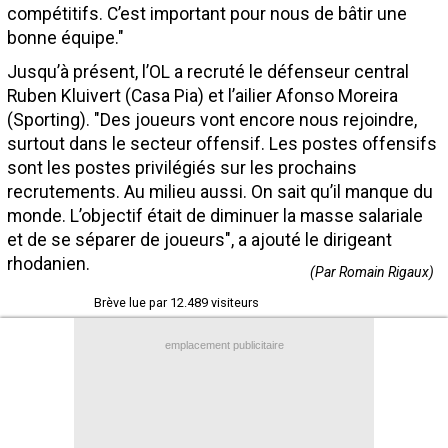
compétitifs. C’est important pour nous de bâtir une
Contact / Signaler un bug
bonne équipe."
Recrutement Maxifoot
Jusqu’à présent, l’OL a recruté le défenseur central
Ruben Kluivert (Casa Pia) et l’ailier Afonso Moreira
Mentions légales
(Sporting). "Des joueurs vont encore nous rejoindre,
site web Maxifoot.fr
surtout dans le secteur offensif. Les postes offensifs
sont les postes privilégiés sur les prochains
recrutements. Au milieu aussi. On sait qu’il manque du
monde. L’objectif était de diminuer la masse salariale
et de se séparer de joueurs", a ajouté le dirigeant
rhodanien.
(Par Romain Rigaux)
Brève lue par 12.489 visiteurs
emplacement publicitaire
+
de BREVES et stats pour
Lyon
Partage
Partage