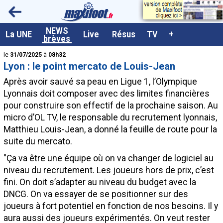
<
NEWS
A la UNE
La UNE
Live
Résus
TV
+
brèves
Dernières brèves
le
31/07/2025
à
08h32
Lyon : le point mercato de Louis-Jean
Live / Matchs en direct
Après avoir sauvé sa peau en Ligue 1, l’Olympique
Résultats et Classements
Lyonnais doit composer avec des limites financières
pour construire son effectif de la prochaine saison. Au
Class. buteurs européens
micro d’OL TV, le responsable du recrutement lyonnais,
Programme TV foot
Matthieu Louis-Jean, a donné la feuille de route pour la
suite du mercato.
Vidéos
"Ça va être une équipe où on va changer de logiciel au
Sondages
niveau du recrutement. Les joueurs hors de prix, c’est
Tableau transferts L1
fini. On doit s’adapter au niveau du budget avec la
DNCG. On va essayer de se positionner sur des
Taille de la police
joueurs à fort potentiel en fonction de nos besoins. Il y
Paramètrages / Options
aura aussi des joueurs expérimentés. On veut rester