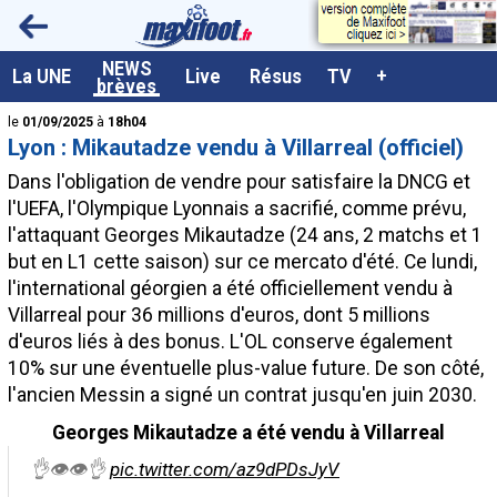
<
NEWS
A la UNE
La UNE
Live
Résus
TV
+
brèves
Dernières brèves
le
01/09/2025
à
18h04
Lyon : Mikautadze vendu à Villarreal (officiel)
Live / Matchs en direct
Dans l'obligation de vendre pour satisfaire la DNCG et
Résultats et Classements
l'UEFA, l'Olympique Lyonnais a sacrifié, comme prévu,
l'attaquant Georges
Mikautadze
(24 ans, 2 matchs et 1
Class. buteurs européens
but en L1 cette saison) sur ce mercato d'été. Ce lundi,
Programme TV foot
l'international géorgien a été officiellement vendu à
Villarreal pour 36 millions d'euros, dont 5 millions
Vidéos
d'euros liés à des bonus. L'OL conserve également
Sondages
10% sur une éventuelle plus-value future. De son côté,
l'ancien Messin a signé un contrat jusqu'en juin 2030.
Tableau transferts L1
Georges Mikautadze a été vendu à Villarreal
Taille de la police
👌👁️👁️👌
pic.twitter.com/az9dPDsJyV
Paramètrages / Options