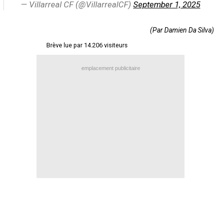
— Villarreal CF (@VillarrealCF)
September 1, 2025
Contact / Signaler un bug
Recrutement Maxifoot
(Par Damien Da Silva)
Brève lue par 14.206 visiteurs
Mentions légales
site web Maxifoot.fr
emplacement publicitaire