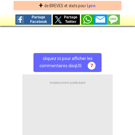
+
de BREVES et stats pour
Lyon
Partage
Partage
Facebook
Twitter
cliquez ici pour afficher les
commentaires disqUS
7
emplacement publicitaire