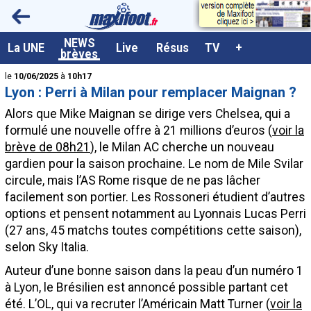
<
NEWS
A la UNE
La UNE
Live
Résus
TV
+
brèves
Dernières brèves
le
10/06/2025
à
10h17
Lyon : Perri à Milan pour remplacer Maignan ?
Live / Matchs en direct
Alors que Mike Maignan se dirige vers Chelsea, qui a
Résultats et Classements
formulé une nouvelle offre à 21 millions d’euros (
voir la
brève de 08h21
), le Milan AC cherche un nouveau
Class. buteurs européens
gardien pour la saison prochaine. Le nom de Mile Svilar
Programme TV foot
circule, mais l’AS Rome risque de ne pas lâcher
facilement son portier. Les Rossoneri étudient d’autres
Vidéos
options et pensent notamment au Lyonnais Lucas
Perri
Sondages
(27 ans, 45 matchs toutes compétitions cette saison),
selon Sky Italia.
Tableau transferts L1
Auteur d’une bonne saison dans la peau d’un numéro 1
Taille de la police
à Lyon, le Brésilien est annoncé possible partant cet
Paramètrages / Options
été. L’OL, qui va recruter l’Américain Matt Turner (
voir la