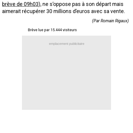
brève de 09h03
), ne s’oppose pas à son départ mais
Contact / Signaler un bug
aimerait récupérer 30 millions d’euros avec sa vente.
Recrutement Maxifoot
(Par Romain Rigaux)
Mentions légales
Brève lue par 15.444 visiteurs
site web Maxifoot.fr
emplacement publicitaire