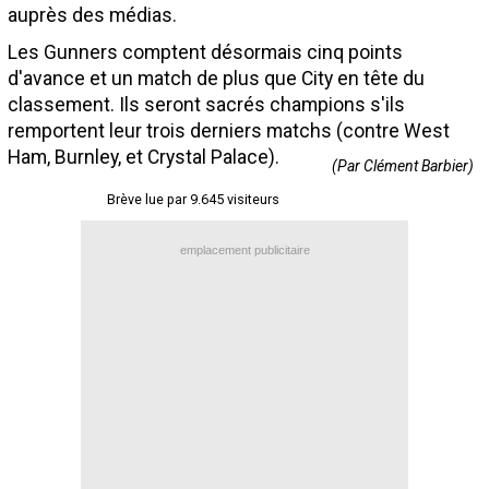
auprès des médias.
Contact / Signaler un bug
Les Gunners comptent désormais cinq points
Recrutement Maxifoot
d'avance et un match de plus que City en tête du
classement. Ils seront sacrés champions s'ils
Mentions légales
remportent leur trois derniers matchs (contre West
site web Maxifoot.fr
Ham, Burnley, et Crystal Palace).
(Par Clément Barbier)
Brève lue par 9.645 visiteurs
emplacement publicitaire