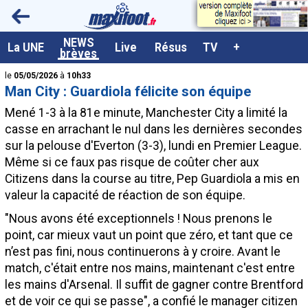
<
NEWS
A la UNE
La UNE
Live
Résus
TV
+
brèves
Dernières brèves
le
05/05/2026
à
10h33
Man City : Guardiola félicite son équipe
Live / Matchs en direct
Mené 1-3 à la 81e minute, Manchester City a limité la
Résultats et Classements
casse en arrachant le nul dans les dernières secondes
sur la pelouse d'Everton (3-3), lundi en Premier League.
Class. buteurs européens
Même si ce faux pas risque de coûter cher aux
Programme TV foot
Citizens dans la course au titre, Pep Guardiola a mis en
valeur la capacité de réaction de son équipe.
Vidéos
"Nous avons été exceptionnels ! Nous prenons le
Sondages
point, car mieux vaut un point que zéro, et tant que ce
Tableau transferts L1
n’est pas fini, nous continuerons à y croire. Avant le
match, c'était entre nos mains, maintenant c'est entre
Taille de la police
les mains d'Arsenal. Il suffit de gagner contre Brentford
Paramètrages / Options
et de voir ce qui se passe", a confié le manager citizen