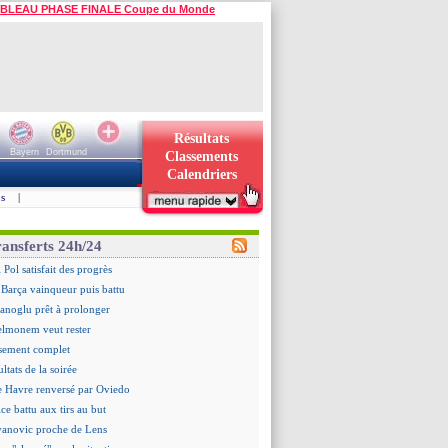
BLEAU PHASE FINALE Coupe du Monde
Résultats
Bayern
Dortmund
Classements
Calendriers
s
|
ransferts 24h/24
 Pol satisfait des progrès
 Barça vainqueur puis battu
hanoglu prêt à prolonger
elmonem veut rester
ssement complet
ultats de la soirée
e Havre renversé par Oviedo
ce battu aux tirs au but
Ivanovic proche de Lens