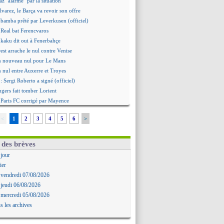
 "alarmé" par la situation
Alvarez, le Barça va revoir son offre
Mbamba prêté par Leverkusen (officiel)
 Real bat Ferencvaros
ukaku dit oui à Fenerbahçe
est arrache le nul contre Venise
n nouveau nul pour Le Mans
 nul entre Auxerre et Troyes
 Sergi Roberto a signé (officiel)
gers fait tomber Lorient
e Paris FC corrigé par Mayence
ennes encore battu par Brentford
<
1
2
3
4
5
6
>
aris SG 1-1 Man Utd (fini)
 Jong menacé par l’arrivée de Rodri
Simeone ferme la porte pour Alvarez
 des brèves
ens battu par Sunderland avant le PSG
 jour
 : O. Diomande arrive pour 40 M€
ier
rasbourg s'incline encore
 vendredi 07/08/2026
ille repris par Hambourg
 jeudi 06/08/2026
ou prolongé jusqu'en 2030 (officiel)
 mercredi 05/08/2026
, les précisions de Benatia
s les archives
aris SG-Man Utd, les compos
helsea corrige l'AC Milan