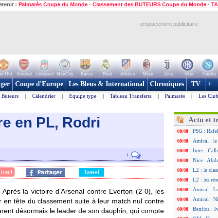
etenir :
Palmarès Coupe du Monde
-
Classement des BUTEURS Coupe du Monde
-
TA
emplacement publicitaire
n Utd
Arsenal
Liverpool
ManCity
Barca
Real
Atletico
Milan
Juve
Inter
Naples
ger
Coupe d'Europe
Les Bleus & International
Chroniques
TV
+
Buteurs
|
Calendrier
|
Equipe type
|
Tableau Transferts
|
Palmarès
|
Les Club
tre en PL, Rodri
Actu et t
PSG : Rafel
08/08
Amical : le
08/08
Inter : Cal
08/08
+
Nice : Abd
08/08
L2 : le cla
08/08
Email
Tweet
L2 : les rés
08/08
Amical : L
08/08
? Après la victoire d'Arsenal contre Everton (2-0), les
Amical : Ni
08/08
r en tête du classement suite à leur match nul contre
Benfica : 
08/08
rent désormais le leader de son dauphin, qui compte