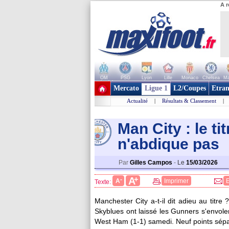
A r
OM
PSG
Lyon
Lille
Monaco
Chelsea
Ma
+ de clubs
Mercato
Ligue 1
L2/Coupes
Etran
Actualité
|
Résultats & Classement
|
Man City : le ti
n'abdique pas
Par
Gilles Campos
-
Le
15/03/2026
+
A
-
A
Imprimer
Texte:
Manchester City a-t-il dit adieu au titre 
Skyblues ont laissé les Gunners s'envole
West Ham (1-1) samedi. Neuf points sépa