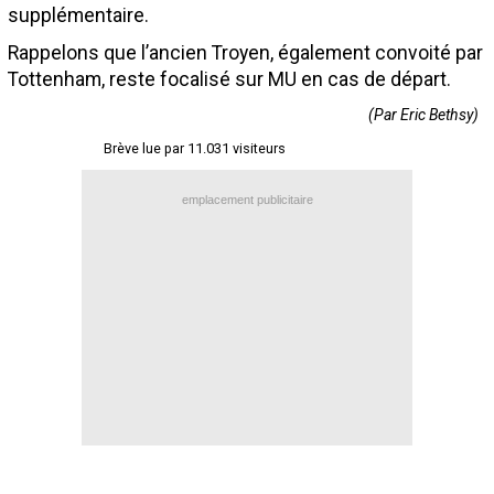
supplémentaire.
Contact / Signaler un bug
Rappelons que l’ancien Troyen, également convoité par
Recrutement Maxifoot
Tottenham, reste focalisé sur MU en cas de départ.
Mentions légales
(Par Eric Bethsy)
site web Maxifoot.fr
Brève lue par 11.031 visiteurs
emplacement publicitaire