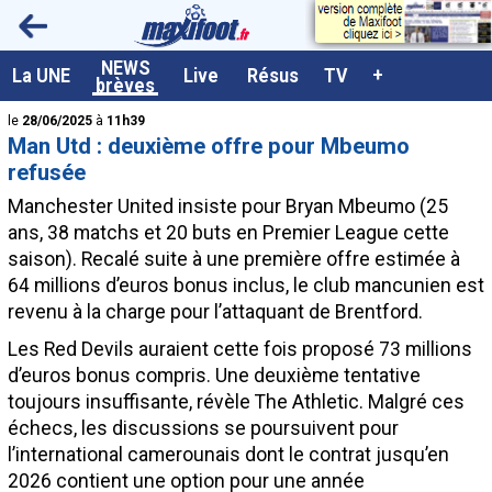
<
NEWS
A la UNE
La UNE
Live
Résus
TV
+
brèves
Dernières brèves
le
28/06/2025
à
11h39
Man Utd : deuxième offre pour Mbeumo
Live / Matchs en direct
refusée
Résultats et Classements
Manchester United insiste pour
Bryan Mbeumo
(25
ans, 38 matchs et 20 buts en Premier League cette
Class. buteurs européens
saison). Recalé suite à une première offre estimée à
Programme TV foot
64 millions d’euros bonus inclus, le club mancunien est
revenu à la charge pour l’attaquant de Brentford.
Vidéos
Les Red Devils auraient cette fois proposé 73 millions
Sondages
d’euros bonus compris. Une deuxième tentative
Tableau transferts L1
toujours insuffisante, révèle The Athletic. Malgré ces
échecs, les discussions se poursuivent pour
Taille de la police
l’international camerounais dont le contrat jusqu’en
Paramètrages / Options
2026 contient une option pour une année