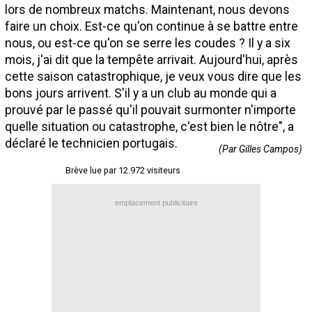
lors de nombreux matchs. Maintenant, nous devons
Contact / Signaler un bug
faire un choix. Est-ce qu'on continue à se battre entre
Recrutement Maxifoot
nous, ou est-ce qu'on se serre les coudes ? Il y a six
mois, j'ai dit que la tempête arrivait. Aujourd'hui, après
Mentions légales
cette saison catastrophique, je veux vous dire que les
bons jours arrivent. S'il y a un club au monde qui a
site web Maxifoot.fr
prouvé par le passé qu'il pouvait surmonter n'importe
quelle situation ou catastrophe, c'est bien le nôtre", a
déclaré le technicien portugais.
(Par Gilles Campos)
Brève lue par 12.972 visiteurs
emplacement publicitaire