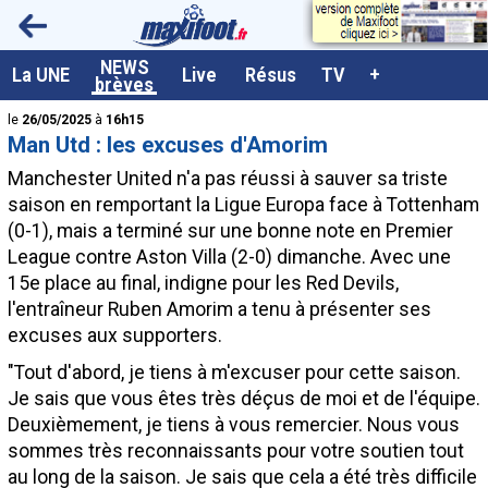
<
NEWS
A la UNE
La UNE
Live
Résus
TV
+
brèves
Dernières brèves
le
26/05/2025
à
16h15
Man Utd : les excuses d'Amorim
Live / Matchs en direct
Manchester United n'a pas réussi à sauver sa triste
Résultats et Classements
saison en remportant la Ligue Europa face à Tottenham
(0-1), mais a terminé sur une bonne note en Premier
Class. buteurs européens
League contre Aston Villa (2-0) dimanche. Avec une
Programme TV foot
15e place au final, indigne pour les Red Devils,
l'entraîneur Ruben Amorim a tenu à présenter ses
Vidéos
excuses aux supporters.
Sondages
"Tout d'abord, je tiens à m'excuser pour cette saison.
Tableau transferts L1
Je sais que vous êtes très déçus de moi et de l'équipe.
Deuxièmement, je tiens à vous remercier. Nous vous
Taille de la police
sommes très reconnaissants pour votre soutien tout
Paramètrages / Options
au long de la saison. Je sais que cela a été très difficile