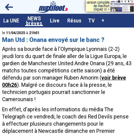
<
NEWS
A la UNE
La UNE
Live
Résus
TV
+
brèves
Dernières brèves
le
11/04/2025
à
21h01
Man Utd : Onana envoyé sur le banc ?
Live / Matchs en direct
Après sa bourde face à l'Olympique Lyonnais (2-2)
Résultats et Classements
jeudi lors du quart de finale aller de la Ligue Europa, le
gardien de Manchester United Andre
Onana
(29 ans, 43
Class. buteurs européens
matchs toutes compétitions cette saison) a été
Programme TV foot
défendu par son manager Ruben Amorim (
voir brève
00h26
). Malgré ce discours face à la presse, le
Vidéos
technicien portugais pourrait sanctionner le
Sondages
Camerounais !
Tableau transferts L1
En effet, d'après les informations du média The
Telegraph ce vendredi, le coach des Red Devils pense
Taille de la police
à effectuer plusieurs changements pour le
Paramètrages / Options
déplacement à Newcastle dimanche en Premier