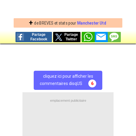
+
de BREVES et stats pour
Manchester Utd
Partage
Partage
Facebook
Twitter
cliquez ici pour afficher les
commentaires disqUS
6
emplacement publicitaire