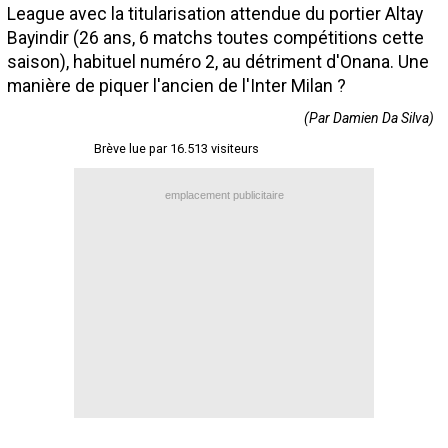
League avec la titularisation attendue du portier Altay
Contact / Signaler un bug
Bayindir
(26 ans, 6 matchs toutes compétitions cette
Recrutement Maxifoot
saison), habituel numéro 2, au détriment d'Onana. Une
manière de piquer l'ancien de l'Inter Milan ?
Mentions légales
(Par Damien Da Silva)
site web Maxifoot.fr
Brève lue par 16.513 visiteurs
emplacement publicitaire