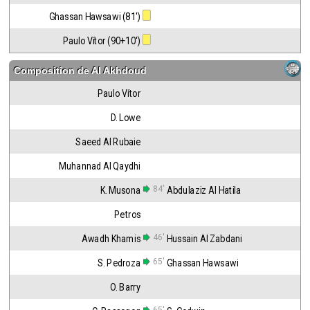
Ghassan Hawsawi (81')
Paulo Vítor (90+10')
Composition de
Al Akhdoud
Paulo Vítor
D. Lowe
Saeed Al Rubaie
Muhannad Al Qaydhi
84'
K. Musona
Abdulaziz Al Hatila
Petros
46'
Awadh Khamis
Hussain Al Zabdani
65'
S. Pedroza
Ghassan Hawsawi
O. Barry