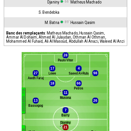
66'
Djaniny
Matheus Machado
S. Bendebka
89'
M. Batna
Hussain Qasim
Banc des remplaçants
:
Matheus Machado
,
Hussain Qasim
,
Ammar Al Dohaim
,
Ahmed Al Julaydan
,
Othman Al Othman
,
Mohammed Al Fuhaid
,
Ali Al Masoud
,
Abdullah Al Anazi
,
Waleed Al Anzi