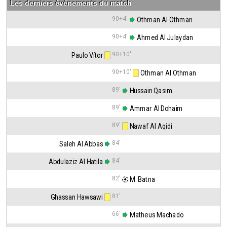
Les derniers événements du match
90+4'
 Othman Al Othman
90+4'
 Ahmed Al Julaydan
90+10'
Paulo Vítor
90+10'
 Othman Al Othman
89'
 Hussain Qasim
89'
 Ammar Al Dohaim
89'
 Nawaf Al Aqidi
84'
Saleh Al Abbas
84'
Abdulaziz Al Hatila
82'
 M. Batna
81'
Ghassan Hawsawi
66'
 Matheus Machado