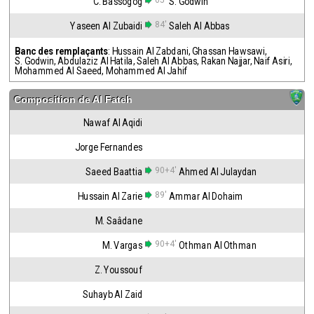
65'
C. Bassogog
S. Godwin
84'
Yaseen Al Zubaidi
Saleh Al Abbas
Banc des remplaçants
:
Hussain Al Zabdani
,
Ghassan Hawsawi
,
S. Godwin
,
Abdulaziz Al Hatila
,
Saleh Al Abbas
,
Rakan Najjar
,
Naif Asiri
,
Mohammed Al Saeed
,
Mohammed Al Jahif
Composition de
Al Fateh
Nawaf Al Aqidi
Jorge Fernandes
90+4'
Saeed Baattia
Ahmed Al Julaydan
89'
Hussain Al Zarie
Ammar Al Dohaim
M. Saâdane
90+4'
M. Vargas
Othman Al Othman
Z. Youssouf
Suhayb Al Zaid