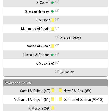
65'
S. Godwin
65'
Ghassan Hawsawi
59'
K. Musona
51'
Muhannad Al Qaydhi
49'
 S. Bendebka
47'
Saeed Al Rubaie
46'
Hussain Al Zabdani
30'
K. Musona
26'
 Djaniny
Avertissements
Saeed Al Rubaie (47')
 Nawaf Al Aqidi (89')
Muhannad Al Qaydhi (51')
 Othman Al Othman (90+10')
K. Musona (59')