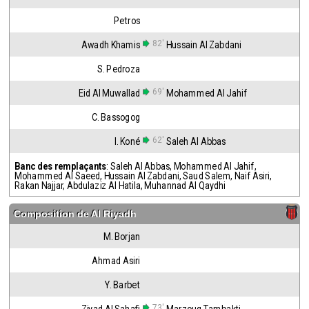
Petros
82'
Awadh Khamis
Hussain Al Zabdani
S. Pedroza
69'
Eid Al Muwallad
Mohammed Al Jahif
C. Bassogog
62'
I. Koné
Saleh Al Abbas
Banc des remplaçants
:
Saleh Al Abbas
,
Mohammed Al Jahif
,
Mohammed Al Saeed
,
Hussain Al Zabdani
,
Saud Salem
,
Naif Asiri
,
Rakan Najjar
,
Abdulaziz Al Hatila
,
Muhannad Al Qaydhi
Composition de
Al Riyadh
M. Borjan
Ahmad Asiri
Y. Barbet
73'