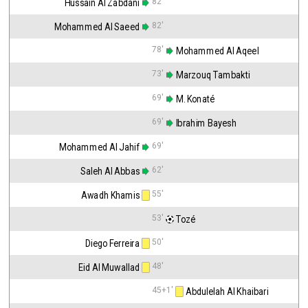
82'
Hussain Al Zabdani
82'
Mohammed Al Saeed
78'
 Mohammed Al Aqeel
73'
 Marzouq Tambakti
69'
 M. Konaté
69'
 Ibrahim Bayesh
69'
Mohammed Al Jahif
62'
Saleh Al Abbas
55'
Awadh Khamis
53'
 Tozé
50'
Diego Ferreira
48'
Eid Al Muwallad
45+1'
 Abdulelah Al Khaibari