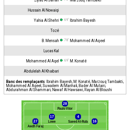
Ziyad Al Sahafi
Marzouq Tambakti
Hussain Al Nowaiqi
69'
Yahia Al Shehri
Ibrahim Bayesh
Tozé
78'
B. Mensah
Mohammed Al Aqeel
Lucas Kal
69'
Mohammed Al Aqel
M. Konaté
Abdulelah Al Khaibari
Banc des remplaçants
:
Ibrahim Bayesh
,
M. Konaté
,
Marzouq Tambakti
,
Mohammed Al Aqeel
,
Suwailem Al Manhali
,
Bader Al Mutairi
,
Abdurahman Al Shammari
,
Nawaf Al Hawsawi
,
Rayan Al Bloushi