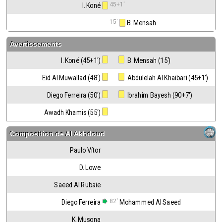
45+1'
I. Koné
15'
 B. Mensah
Avertissements
I. Koné (45+1')
 B. Mensah (15')
Eid Al Muwallad (48')
 Abdulelah Al Khaibari (45+1')
Diego Ferreira (50')
 Ibrahim Bayesh (90+7')
Awadh Khamis (55')
Composition de
Al Akhdoud
Paulo Vítor
D. Lowe
Saeed Al Rubaie
82'
Diego Ferreira
Mohammed Al Saeed
K. Musona