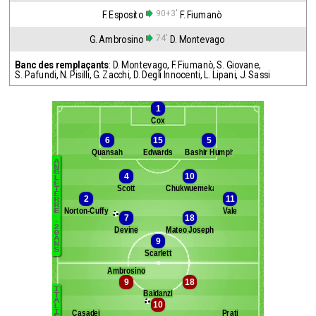
90+3'
F. Esposito
F. Fiumanò
74'
G. Ambrosino
D. Montevago
Banc des remplaçants
:
D. Montevago
,
F. Fiumanò
,
S. Giovane
,
S. Pafundi
,
N. Pisilli
,
G. Zacchi
,
D. Degli Innocenti
,
L. Lipani
,
J. Sassi