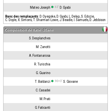
63'
Mateo Joseph
D. Gyabi
Banc des remplaçants
:
D. Oyegoke
,
D. Gyabi
,
L. Delap
,
S. Edozie
,
C. Doyle
,
X. Simons
,
T. Sharman-Lowe
,
J. Beadle
,
I. Samuels
,
D. Jebbison
Composition de
Italie -20ans
S. Desplanches
M. Zanotti
A. Fontanarosa
R. Turicchia
G. Guarino
90+3'
T. Baldanzi
S. Giovane
C. Casadei
M. Prati
G. Faticanti