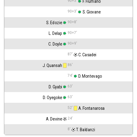
90+3'
 F. Fiumanò
90+3'
 S. Giovane
90+8'
S. Edozie
90+7'
L. Delap
90+9'
C. Doyle
87'
 C. Casadei
86'
J. Quansah
74'
 D. Montevago
63'
D. Gyabi
63'
D. Oyegoke
52'
 A. Fontanarosa
24'
A. Devine
8'
 T. Baldanzi