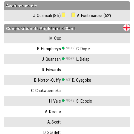
Avertissements
J. Quansah (86')
 A. Fontanarosa (52')
Composition de
Angleterre -20ans
M. Cox
90+9'
B. Humphreys
C. Doyle
90+7'
J. Quansah
L. Delap
R. Edwards
63'
B. Norton-Cuffy
D. Oyegoke
C. Chukwuemeka
90+8'
H. Vale
S. Edozie
A. Devine
A. Scott
D. Scarlett