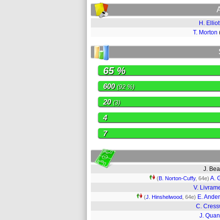
H. Elliot
T. Morton
65 %
600
(92 %)
20
(3)
4
7
J. Be
A. 
(
B. Norton-Cuffy
, 64e)
V. Livram
E. Ande
(
J. Hinshelwood
, 64e)
C. Cress
J. Qua