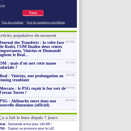
NON
Voter
Voir les resultats
-
Voir les sondages précédents
articles populaires du moment
(06/08)
Journal des Transferts : la volte-face
de Rodri, l'OM finalise deux ventes
importantes, Vinicius et Diomandé
agitent le Real...
(07/08)
OM : mais d'où sort cette masse
salariale ?
(06/08)
Real : Vinicius, une prolongation au
timing troublant
(06/08)
Mercato : le PSG reçoit le feu vert de
Ferran Torres !
(06/08)
PSG : Akliouche entre dans une
nouvelle dimension (officiel)
Ça a fait le buzz depuis 7 jours
Real
: Diomandé arrive pour 140 M€ !
PSG
: Dupraz se prononce pour la LdC