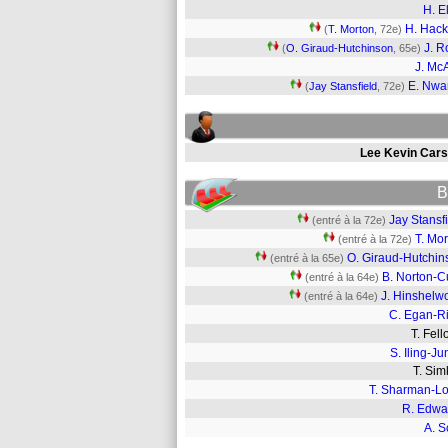
H. El
H. Hac
(
T. Morton
, 72e)
J. 
(
O. Giraud-Hutchinson
, 65e)
J. Mc
E. Nwa
(
Jay Stansfield
, 72e)
Lee Kevin Cars
B
Jay Stansf
(entré à la 72e)
T. Mo
(entré à la 72e)
O. Giraud-Hutchin
(entré à la 65e)
B. Norton-C
(entré à la 64e)
J. Hinshelw
(entré à la 64e)
C. Egan-Ri
T. Fe
S. Iling-Ju
T. Si
T. Sharman-L
R. Edwa
A. S