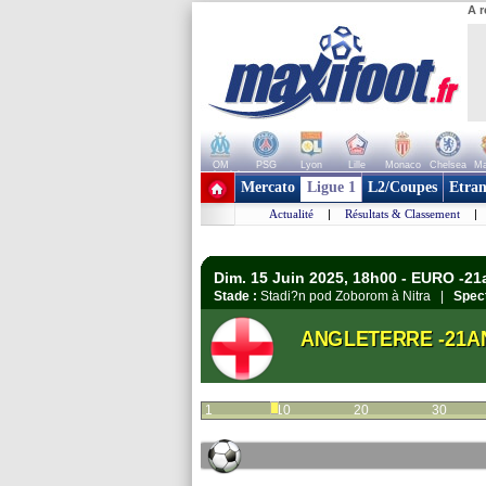
A r
OM
PSG
Lyon
Lille
Monaco
Chelsea
Ma
+ de clubs
Mercato
Ligue 1
L2/Coupes
Etran
Actualité
|
Résultats & Classement
|
Dim. 15 Juin 2025, 18h00 - EURO -21
Stade :
Stadi?n pod Zoborom à Nitra |
Spect
ANGLETERRE -21A
1
10
20
30