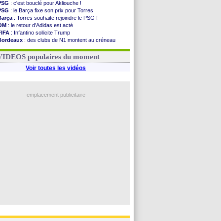
PSG
: c'est bouclé pour Akliouche !
PSG
: le Barça fixe son prix pour Torres
Barça
: Torres souhaite rejoindre le PSG !
OM
: le retour d'Adidas est acté
FIFA
: Infantino sollicite Trump
Bordeaux
: des clubs de N1 montent au créneau
Argentine
: quand Medina recadre... sa mère
Real
: le démenti de Leipzig pour Diomandé
VIDEOS populaires du moment
Voir toutes les vidéos
emplacement publicitaire