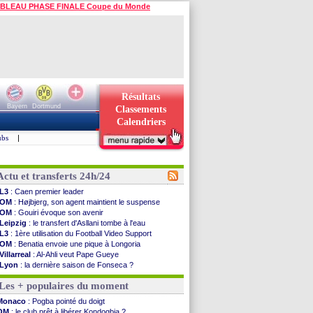
BLEAU PHASE FINALE Coupe du Monde
Résultats
Bayern
Dortmund
Classements
Calendriers
ubs
|
Actu et transferts 24h/24
L3
: Caen premier leader
OM
: Højbjerg, son agent maintient le suspense
OM
: Gouiri évoque son avenir
Leipzig
: le transfert d'Asllani tombe à l'eau
L3
: 1ère utilisation du Football Video Support
OM
: Benatia envoie une pique à Longoria
Villarreal
: Al-Ahli veut Pape Gueye
Lyon
: la dernière saison de Fonseca ?
OM
: un nouveau prétendant pour Højbjerg
Les + populaires du moment
Brest
: un gardien norvégien en approche ?
OM
: McCourt a versé 120 M€ en 2026
Monaco
: Pogba pointé du doigt
PSG
: 4 retours dans le groupe face à Man Utd ...
OM
: le club prêt à libérer Kondogbia ?