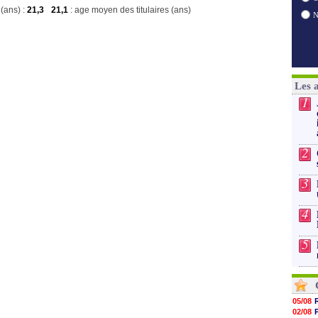
(ans) :
21,3
21,1
: age moyen des titulaires (ans)
Les 
1
2
3
4
5
05/08
02/08