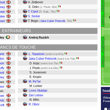
Sc
E
A. Zeljkovic
liott
T
E
E
E. Ostrc
kney
(J. Pisek, 66e)
R
R
E
T. Cipot
Rowe
(D. Kojic, 75e)
-
S. Seslar
Atee
2
I
1
T. Begic
A
neri
(
Jaka Cuber Potocnik
, 76e)
N
F
S
E
ENTRAINEURS
H
N
ley
Andrej Razdrh
S
Ba
L
O
V
M
Ob
É
ANCS DE TOUCHE
N
I
S
E
ield
L. Topalovic
(entré à la 87e)
L
-
2
rton
Jaka Cuber Potocnik
(entré à la 76e)
St
1
A
son
D. Kojic
(entré à la 75e)
N
S
Pe
uffy
J. Pisek
(entré à la 66e)
S. Jovanovic
ood
E. Krupic
ley
M. Pe?ar
llows
M. Lorber
nior
C
Sond
Lovro Stubljar
mkin
T
Zan Leban
owe
Zidan
N. Milic
rds
Franc
R. Obric
cott
O