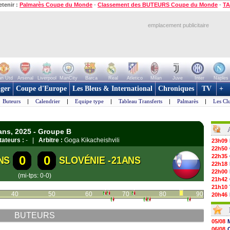
etenir :
Palmarès Coupe du Monde
-
Classement des BUTEURS Coupe du Monde
-
TA
emplacement publicitaire
n Utd
Arsenal
Liverpool
ManCity
Barca
Real
Atletico
Milan
Juve
Inter
Naples
ger
Coupe d'Europe
Les Bleus & International
Chroniques
TV
+
Buteurs
|
Calendrier
|
Equipe type
|
Tableau Transferts
|
Palmarès
|
Les Cl
ans, 2025 - Groupe B
ateurs :
- |
Arbitre :
Goga Kikacheishvili
23h09
22h50
22h35
0
0
NS
SLOVÉNIE -21ANS
22h18
22h00
(mi-tps: 0-0)
21h42
21h10
40
50
60
70
80
90
20h46
20h30
20h01
BUTEURS
19h18
05/08
19h09
06/08