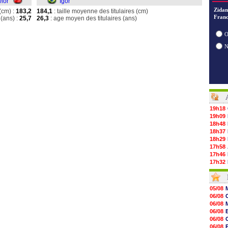
wior
Igor
Zidan
(cm) :
183,2
184,1
: taille moyenne des titulaires (cm)
Franc
(ans) :
25,7
26,3
: age moyen des titulaires (ans)
O
19h18
19h09
18h48
18h37
18h29
17h58
17h46
17h32
17h16
16h59
16h37
05/08
16h33
06/08
16h27
06/08
16h22
06/08
16h07
06/08
15h46
06/08