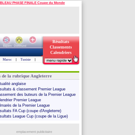
BLEAU PHASE FINALE Coupe du Monde
Résultats
Bayern
Dortmund
Classements
Calendriers
Maroc
|
Tunisie
|
s de la rubrique Angleterre
tualité anglaise
sultats & classement Premier League
assement des buteurs de la Premier League
lendrier Premier League
lmarès de la Premier League
sultats FA Cup (coupe d'Angleterre)
sultats League Cup (coupe de la Ligue)
emplacement publicitaire