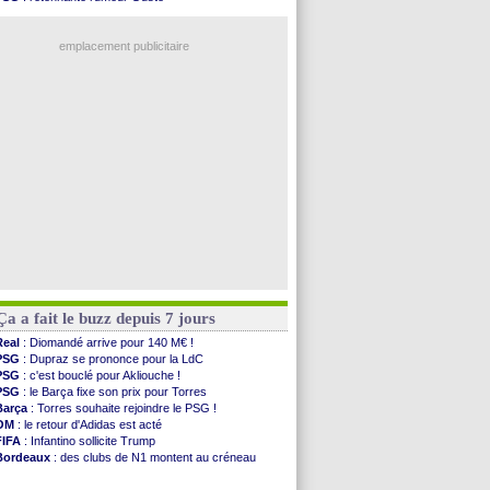
PSG
: Liverpool va proposer 115 M€ pour ...
OM
: une offre pour Bulka
Norvège
: la démission d'Infantino réclamée
Ouganda
: Owori battu à mort à Kampala
PSG
: Mbaye, deux pistes se détachent
emplacement publicitaire
Monaco
: Filipe Luis veut remplacer Akliouche
Grenade
: Luca Zidane va changer de club
Juve
: Zhegrova très clair sur son futur
OM
: Aguerd, le plan B de Naples
Arsenal
: Guimarães a signé son contrat
Voir les brèves précédentes
Ça a fait le buzz depuis 7 jours
Real
: Diomandé arrive pour 140 M€ !
PSG
: Dupraz se prononce pour la LdC
PSG
: c'est bouclé pour Akliouche !
PSG
: le Barça fixe son prix pour Torres
Barça
: Torres souhaite rejoindre le PSG !
OM
: le retour d'Adidas est acté
FIFA
: Infantino sollicite Trump
Bordeaux
: des clubs de N1 montent au créneau
Argentine
: quand Medina recadre... sa mère