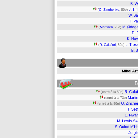
B. W
J. Ti
(
O. Zinchenko
, 80e)
W. Sa
T. Pa
M. Ødeg
(
Martinelli
, 73e)
D. 
K. Hav
L. Tros
(
R. Calafiori
, 59e)
B. 
Mikel Art
B
R. Calaf
(entré à la 59e)
Martin
(entré à la 73e)
O. Zinche
(entré à la 80e)
T. Set
E. Nwan
M. Lewis-Ske
S. Oulad M'H
Jorgi