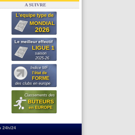
Real
: le démenti de Leipzig pour Diomandé
A SUIVRE
L'equipe type de
MONDIAL
2026
Le meilleur effectif
LIGUE 1
saison
2025-26
Indice MF :
l'état de
FORME
des clubs en europe
Classements des
BUTEURS
en EUROPE
o 24h/24