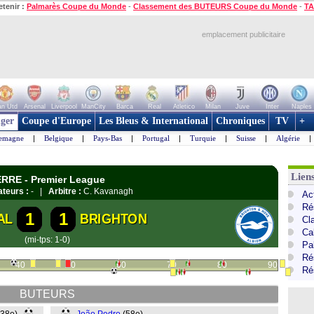
etenir :
Palmarès Coupe du Monde
-
Classement des BUTEURS Coupe du Monde
-
TA
emplacement publicitaire
n Utd
Arsenal
Liverpool
ManCity
Barca
Real
Atletico
Milan
Juve
Inter
Naples
ger
Coupe d'Europe
Les Bleus & International
Chroniques
TV
+
lemagne
|
Belgique
|
Pays-Bas
|
Portugal
|
Turquie
|
Suisse
|
Algérie
|
Lien
ERRE - Premier League
teurs :
- |
Arbitre :
C. Kavanagh
Ac
Ré
1
1
AL
BRIGHTON
Cl
Ca
(mi-tps: 1-0)
Pa
Ré
40
50
60
70
80
90
Ré
BUTEURS