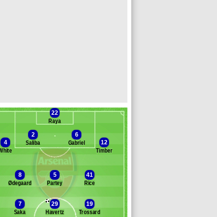
22
Raya
2
6
4
12
Saliba
Gabriel
White
Timber
Banc des remplaçants
Arsenal
8
5
41
Ødegaard
Partey
Rice
lafiori
rtinelli
7
29
19
inchenko
Saka
Havertz
Trossard
tford