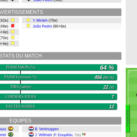
(38e)
João Pedro
(58e)
AVERTISSEMENTS
(42e)
Y. Minteh
(70e)
(49e)
João Pedro
(90+6e)
5+4e)
(70e)
0+4e)
STATS DU MATCH
64 %
POSSESSION
(%)
PASSES
456
(réussies %)
(86 %)
TIRS
22
(cadrés)
(4)
CORNERS JOUES
7
FAUTES SUBIES
12
A
R
S
Ca
E
EQUIPES
N
Ma
A
L
Z
Raya
B. Verbruggen
Se
riel
J. Veltman
(
P. Estupiñán
, 72e)