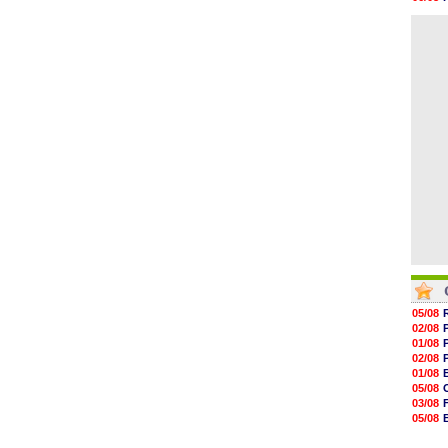
15h41
06/08
15h20
06/08
14h55
14h38
14h19
13h56
13h35
13h12
05/08
02/08
01/08
02/08
01/08
05/08
03/08
05/08
03/08