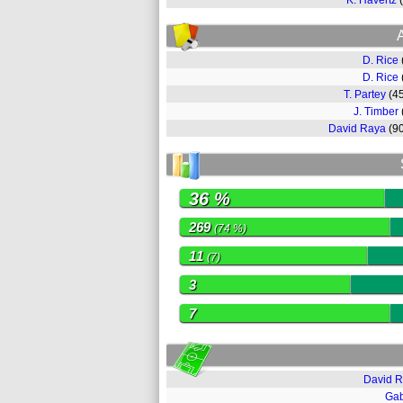
K. Havertz
D. Rice
D. Rice
T. Partey
(4
J. Timber
David Raya
(9
36 %
269
(74 %)
11
(7)
3
7
David 
Gab