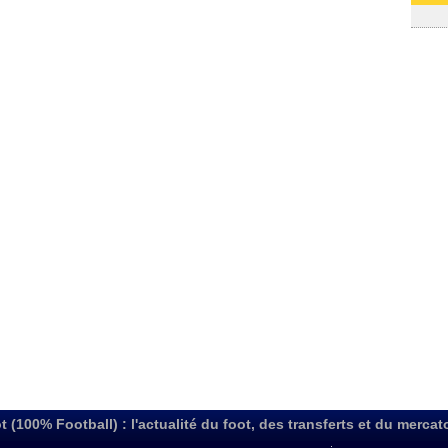
03/08
t (100% Football) : l'actualité du foot, des transferts et du mercat