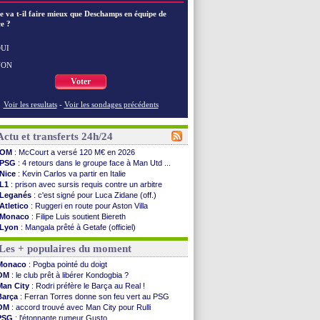
e va t-il faire mieux que Deschamps en équipe de
e ?
UI
NON
Voter
Voir les resultats
-
Voir les sondages précédents
Actu et transferts 24h/24
OM
: McCourt a versé 120 M€ en 2026
PSG
: 4 retours dans le groupe face à Man Utd ...
Nice
: Kevin Carlos va partir en Italie
L1
: prison avec sursis requis contre un arbitre
Leganés
: c'est signé pour Luca Zidane (off.)
Atletico
: Ruggeri en route pour Aston Villa
Monaco
: Filipe Luis soutient Biereth
Lyon
: Mangala prêté à Getafe (officiel)
PSG
: Nsoki va signer en Croatie
Les + populaires du moment
Arsenal
: Naples vise Gabriel Jesus
Real
: Mastantuono prêté à la Fiorentina (off.)
Monaco
: Pogba pointé du doigt
Man City
: accord avec le Barça pour Rodri ?
OM
: le club prêt à libérer Kondogbia ?
Rennes
: Haise a prolongé (officiel)
Man City
: Rodri préfère le Barça au Real !
Palace
: Tomiyasu a convaincu (officiel)
Barça
: Ferran Torres donne son feu vert au PSG
OM
: B. Genesio - "ce n'est pas idéal"
OM
: accord trouvé avec Man City pour Rulli
TFC
: Sion Oppong signe pour 4 ans (officiel)
PSG
: l'étonnante rumeur Gusto