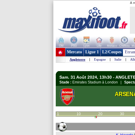
A r
OM
PSG
Lyon
Lille
Monaco
Chelsea
Ma
+ de clubs
Mercato
Ligue 1
L2/Coupes
Etran
Angleterre
|
Espagne
|
Italie
|
Al
Sam. 31 Août 2024, 13h30 - ANGLET
Stade :
Emirates Stadium à London |
Specta
ARSEN
1
10
20
30