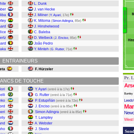
N
hite
L. Dunk
L
mber
J. van Hecke
B
O
M
R
liba
J. Milner
(
Y. Ayari
, 17e)
I
Ay
G
J
rtey
K. Mitoma
(
Simon Adingra
, 85e)
H
T
Ru
Ki
aard
J. Hinshelwood
O
N
E
Rice
C. Baleba
J
ertz
D. Welbeck
(
J. Enciso
, 85e)
Hin
A
sard
João Pedro
L
Saka
Y. Minteh
(
G. Rutter
, 71e)
W
St
ENTRAINEURS
Ig
eta
F. Hürzeler
Pr. 
ANCS DE TOUCHE
Ars
iori
Y. Ayari
(entré à la 17e)
Burnley
elli
G. Rutter
(entré à la 71e)
nko
P. Estupiñán
Leeds 
(entré à la 72e)
Man
ford
J. Enciso
(entré à la 85e)
eri
Simon Adingra
(entré à la 85e)
Newc
lly
T. Lamptey
West
and
A. Webster
nho
J. Steele
Sond