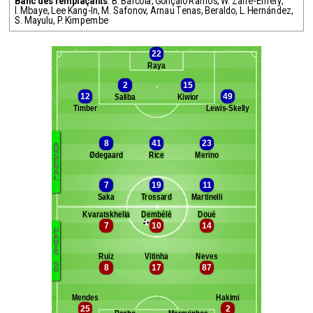
Banc des remplaçants
:
B. Barcola
,
Gonçalo Ramos
,
W. Zaïre-Emery
,
I. Mbaye
,
Lee Kang-In
,
M. Safonov
,
Arnau Tenas
,
Beraldo
,
L. Hernández
,
S. Mayulu
,
P. Kimpembe