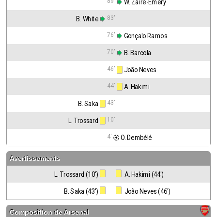
89'
 W. Zaïre-Emery
83'
B. White
76'
 Gonçalo Ramos
70'
 B. Barcola
46'
 João Neves
44'
 A. Hakimi
43'
B. Saka
10'
L. Trossard
4'
 O. Dembélé
Avertissements
L. Trossard (10')
 A. Hakimi (44')
B. Saka (43')
 João Neves (46')
Composition de
Arsenal