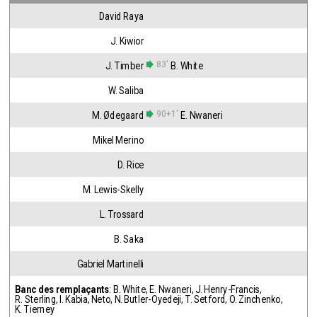
David Raya
J. Kiwior
83'
J. Timber
B. White
W. Saliba
90+1'
M. Ødegaard
E. Nwaneri
Mikel Merino
D. Rice
M. Lewis-Skelly
L. Trossard
B. Saka
Gabriel Martinelli
Banc des remplaçants
:
B. White
,
E. Nwaneri
,
J. Henry-Francis
,
R. Sterling
,
I. Kabia
,
Neto
,
N. Butler-Oyedeji
,
T. Setford
,
O. Zinchenko
,
K. Tierney