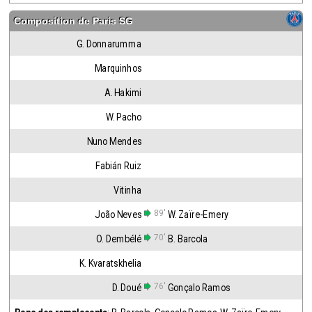
Composition de
Paris SG
G. Donnarumma
Marquinhos
A. Hakimi
W. Pacho
Nuno Mendes
Fabián Ruiz
Vitinha
89'
João Neves
W. Zaïre-Emery
70'
O. Dembélé
B. Barcola
K. Kvaratskhelia
76'
D. Doué
Gonçalo Ramos