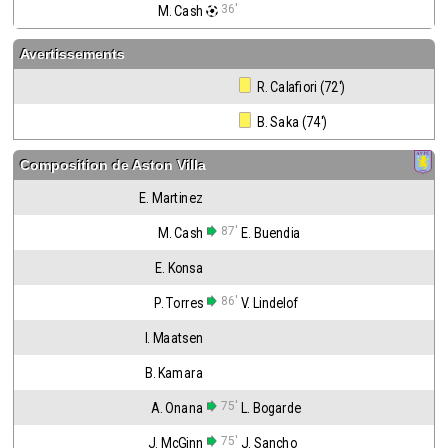
36'
M. Cash
Avertissements
 R. Calafiori (72')
 B. Saka (74')
Composition de
Aston Villa
E. Martinez
87'
M. Cash
E. Buendia
E. Konsa
86'
P. Torres
V. Lindelof
I. Maatsen
B. Kamara
75'
A. Onana
L. Bogarde
75'
J. McGinn
J. Sancho