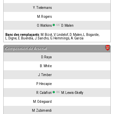
Y. Tielemans
M. Rogers
66'
O. Watkins
D. Malen
Banc des remplaçants
:
M. Bizot
,
V. Lindelof
,
D. Malen
,
L. Bogarde
,
L. Digne
,
E. Buendia
,
J. Sancho
,
G. Hemmings
,
A. Garcia
Composition de
Arsenal
D. Raya
B. White
J. Timber
P. Hincapie
86'
R. Calafiori
M. Lewis-Skelly
M. Odegaard
M. Zubimendi