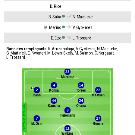
D. Rice
79'
B. Saka
N. Madueke
46'
M. Merino
V. Gyökeres
46'
E. Eze
L. Trossard
Banc des remplaçants
:
K. Arrizabalaga
,
V. Gyökeres
,
N. Madueke
,
G. Martinelli
,
E. Nwaneri
,
M. Lewis-Skelly
,
M. Salmon
,
C. Norgaard
,
L. Trossard