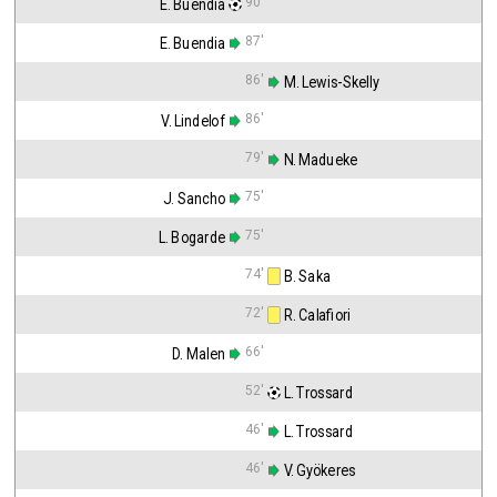
90'
E. Buendia
87'
E. Buendia
86'
 M. Lewis-Skelly
86'
V. Lindelof
79'
 N. Madueke
75'
J. Sancho
75'
L. Bogarde
74'
 B. Saka
72'
 R. Calafiori
66'
D. Malen
52'
 L. Trossard
46'
 L. Trossard
46'
 V. Gyökeres