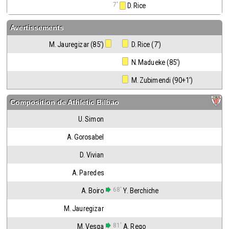
7'
 D. Rice
Avertissements
M. Jauregizar (85')
 D. Rice (7')
 N. Madueke (85')
 M. Zubimendi (90+1')
Composition de
Athletic Bilbao
U. Simon
A. Gorosabel
D. Vivian
A. Paredes
68'
A. Boiro
Y. Berchiche
M. Jauregizar
81'
M. Vesga
A. Rego