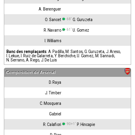
A. Berenguer
68'
O. Sancet
G. Guruzeta
61'
R. Navarro
U. Gomez
I. Williams
Banc des remplaçants
:
A. Padilla
,
M. Santos
,
G. Guruzeta
,
J. Areso
,
I. Lekue
,
I. Ruiz de Galarreta
,
Y. Berchiche
,
U. Gomez
,
M. Sannadi
,
N. Serrano
,
A. Rego
,
J. De Luis
Composition de
Arsenal
D. Raya
J. Timber
C. Mosquera
Gabriel
90+1'
R. Calafiori
P. Hincapie