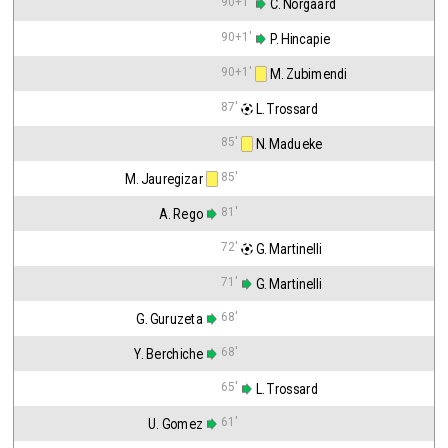
90+1'
 C. Norgaard
90+1'
 P. Hincapie
90+1'
 M. Zubimendi
87'
 L. Trossard
85'
 N. Madueke
85'
M. Jauregizar
81'
A. Rego
72'
 G. Martinelli
71'
 G. Martinelli
68'
G. Guruzeta
68'
Y. Berchiche
65'
 L. Trossard
61'
U. Gomez