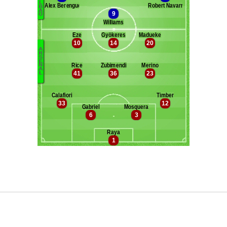
Maxifoot recrute
^ retour en haut de page ^
version web complète