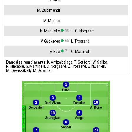
D. Rice
M. Zubimendi
M. Merino
90+1'
N. Madueke
C. Norgaard
65'
V. Gyökeres
L. Trossard
71'
E. Eze
G. Martinelli
Banc des remplaçants
:
K. Arrizabalaga
,
T. Setford
,
W. Saliba
,
P. Hincapie
,
G. Martinelli
,
C. Norgaard
,
L. Trossard
,
E. Nwaneri
,
M. Lewis-Skelly
,
M. Dowman