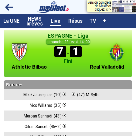
NEWS
A la UNE
La UNE
Live
Résus
TV
+
brèves
Dernières brèves
ESPAGNE - Liga
Live / Matchs en direct
dimanche 23 fév. à 14h00
7
1
Résultats et Classements
-
Fini
Class. buteurs européens
Athletic Bilbao
Real Valladolid
Programme TV foot
Buteurs
Vidéos
Mikel Jauregizar  (10')
 (47') M. Sylla
Sondages
Nico Williams  (35')
Tableau transferts L1
Maroan Sannadi  (43')
Taille de la police
Oihan Sancet  (45+2')
Paramètrages / Options