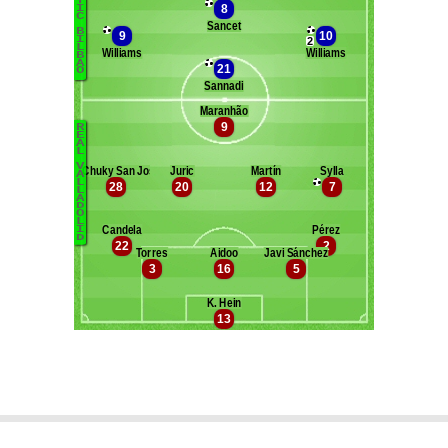
Maxifoot recrute
^ retour en haut de page ^