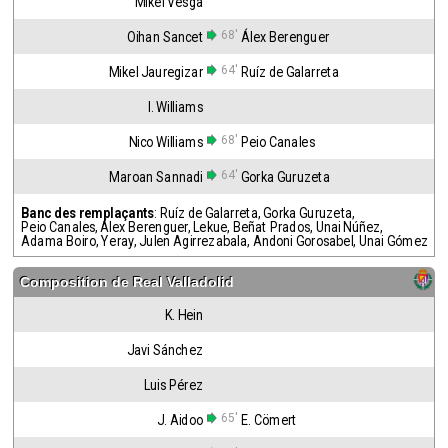
Mikel Vesga
68'
Oihan Sancet
Álex Berenguer
64'
Mikel Jauregizar
Ruíz de Galarreta
I. Williams
68'
Nico Williams
Peio Canales
64'
Maroan Sannadi
Gorka Guruzeta
Banc des remplaçants
:
Ruíz de Galarreta
,
Gorka Guruzeta
,
Peio Canales
,
Álex Berenguer
,
Lekue
,
Beñat Prados
,
Unai Núñez
,
Adama Boiro
,
Yeray
,
Julen Agirrezabala
,
Andoni Gorosabel
,
Unai Gómez
Composition de
Real Valladolid
K. Hein
Javi Sánchez
Luis Pérez
65'
J. Aidoo
E. Cömert