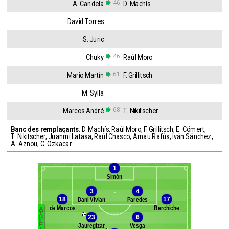
46'
A. Candela
D. Machís
David Torres
S. Juric
46'
Chuky
Raúl Moro
61'
Mario Martín
F. Grillitsch
M. Sylla
68'
Marcos André
T. Nikitscher
Banc des remplaçants
:
D. Machís
,
Raúl Moro
,
F. Grillitsch
,
E. Cömert
,
T. Nikitscher
,
Juanmi Latasa
,
Raúl Chasco
,
Arnau Rafús
,
Iván Sánchez
,
A. Aznou
,
C. Özkacar