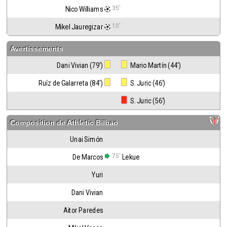
35'
Nico Williams
10'
Mikel Jauregizar
Avertissements
Dani Vivian (79')
 Mario Martín (44')
Ruíz de Galarreta (84')
 S. Juric (46')
 S. Juric (56')
Composition de
Athletic Bilbao
Unai Simón
75'
De Marcos
Lekue
Yuri
Dani Vivian
Aitor Paredes