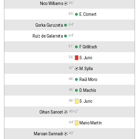
66'
Nico Williams
65'
 E. Cömert
64'
Gorka Guruzeta
64'
Ruíz de Galarreta
61'
 F. Grillitsch
56'
 S. Juric
47'
 M. Sylla
46'
 Raúl Moro
46'
 D. Machís
46'
 S. Juric
45+2'
Oihan Sancet
44'
 Mario Martín
43'
Maroan Sannadi