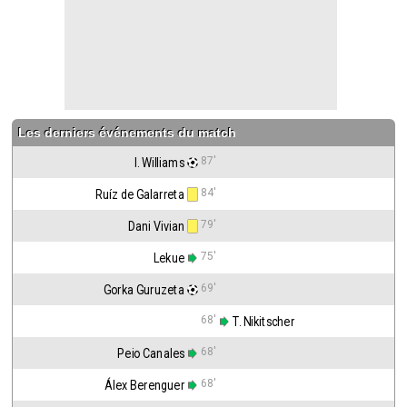
Les derniers événements du match
87'
I. Williams
84'
Ruíz de Galarreta
79'
Dani Vivian
75'
Lekue
69'
Gorka Guruzeta
68'
 T. Nikitscher
68'
Peio Canales
68'
Álex Berenguer