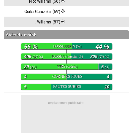
Nico Williams  (66')
Contact / Signaler un bug
Gorka Guruzeta  (69')
Recrutement Maxifoot
I. Williams  (87')
Mentions légales
Stats du match
site web Maxifoot.fr
56 %
44 %
POSSESSION
(%)
406
PASSES
329
(réussies %)
(87 %)
(79 %)
29
TIRS
5
(cadrés)
(16)
(3)
4
CORNERS JOUES
4
5
FAUTES SUBIES
10
emplacement publicitaire