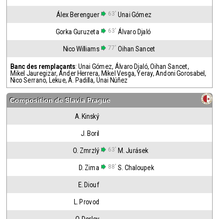
63'
Álex Berenguer
Unai Gómez
63'
Gorka Guruzeta
Álvaro Djaló
77'
Nico Williams
Oihan Sancet
Banc des remplaçants
:
Unai Gómez
,
Álvaro Djaló
,
Oihan Sancet
,
Mikel Jauregizar
,
Ander Herrera
,
Mikel Vesga
,
Yeray
,
Andoni Gorosabel
,
Nico Serrano
,
Lekue
,
Á. Padilla
,
Unai Núñez
Composition de
Slavia Prague
A. Kinský
J. Boril
63'
O. Zmrzlý
M. Jurásek
88'
D. Zima
S. Chaloupek
E. Diouf
L. Provod