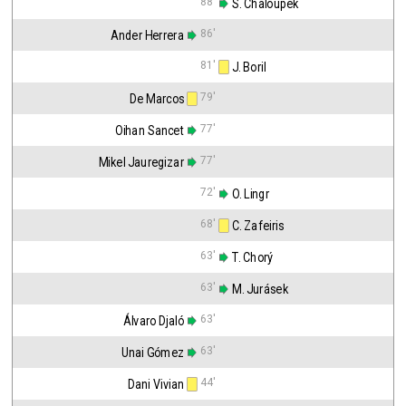
88'
 S. Chaloupek
86'
Ander Herrera
81'
 J. Boril
79'
De Marcos
77'
Oihan Sancet
77'
Mikel Jauregizar
72'
 O. Lingr
68'
 C. Zafeiris
63'
 T. Chorý
63'
 M. Jurásek
63'
Álvaro Djaló
63'
Unai Gómez
44'
Dani Vivian