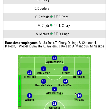
O. Dorley
D. Doudera
88'
C. Zafeiris
D. Pech
63'
M. Chytil
T. Chorý
72'
S. Michez
O. Lingr
Banc des remplaçants
:
M. Jurásek
,
T. Chorý
,
O. Lingr
,
S. Chaloupek
,
D. Pech
,
F. Prebsl
,
F. Slavata
,
C. Wallem
,
J. Kolísek
,
A. Mandous
,
M. Naskos