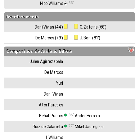
33'
Nico Williams
Avertissements
Dani Vivian (44')
 C. Zafeiris (68')
De Marcos (79')
 J. Boril (81')
Composition de
Athletic Bilbao
Julen Agirrezabala
De Marcos
Yuri
Dani Vivian
Aitor Paredes
86'
Beñat Prados
Ander Herrera
77'
Ruíz de Galarreta
Mikel Jauregizar
I. Williams