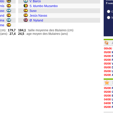
ldo
V. Barco
Franc
mís
S. Idumbo Muzambo
sso
Suso
O
and
Jesús Navas
ina
Ø. Nyland
lme
(cm) :
179,7
184,1
: taille moyenne des titulaires (cm)
(ans) :
27,4
24,5
: age moyen des titulaires (ans)
00h06
05/08
05/08
05/08
05/08
05/08
05/08
05/08
05/08
05/08
05/08
05/08
05/08
05/08
05/08
05/08
05/08
04/08
05/08
04/08
05/08
05/08
05/08
04/08
05/08