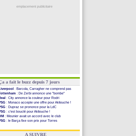
Nice
: 3 joueurs écartés du groupe pro
Real
: une nouvelle offre pour Vinicius
emplacement publicitaire
Amical
: l'OM domine Al-Shahaniya
Monaco
: Cabral a prolongé (officiel)
Atletico
: Molina va signer à la Roma
Real
: Diomandé arrive pour 140 M€ !
Arsenal
: Havertz en veut encore plus
Voir les brèves précédentes
Ça a fait le buzz depuis 7 jours
Liverpool
: Barcola, Carragher ne comprend pas
Tottenham
: De Zerbi annonce une "bombe"
Real
: City annonce la couleur pour Rodri
PSG
: Monaco accepte une offre pour Akliouche !
PSG
: Dupraz se prononce pour la LdC
PSG
: c'est bouclé pour Akliouche !
OM
: Meunier avait un accord avec le club
PSG
: le Barça fixe son prix pour Torres
OM
: accord de principe entre Rulli et Man City
Barça
: Torres souhaite rejoindre le PSG !
A SUIVRE