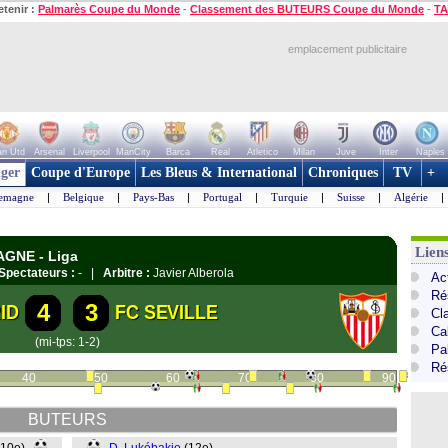
etenir :
Palmarès Coupe du Monde
-
Classement des BUTEURS Coupe du Monde
-
TA
emplacement publicitaire
n Utd
Arsenal
Liverpool
ManCity
Barca
Real
Atletico
Milan
Juve
Inter
Naples
ger
Coupe d'Europe
Les Bleus & International
Chroniques
TV
+
lemagne
|
Belgique
|
Pays-Bas
|
Portugal
|
Turquie
|
Suisse
|
Algérie
|
Lien
AGNE - Liga
Spectateurs :
- |
Arbitre :
Javier Alberola
Ac
Ré
4
3
ID
FC SEVILLE
Cl
Cal
(mi-tps: 1-2)
Pa
Ré
40
50
60
70
80
90
BUTEURS