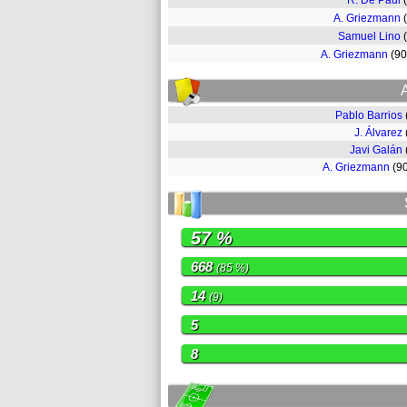
R. De Paul
A. Griezmann
Samuel Lino
A. Griezmann
(9
Pablo Barrios
J. Álvarez
Javi Galán
A. Griezmann
(9
57 %
668
(85 %)
14
(9)
5
8