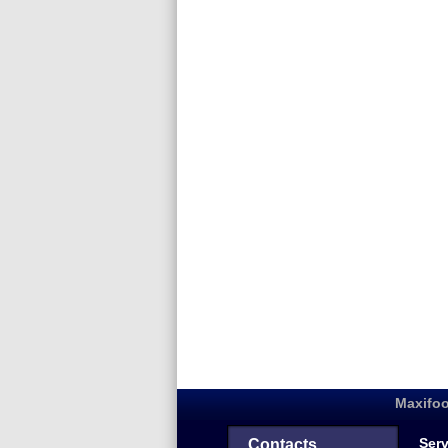
Maxifoo
Serv
Contacts