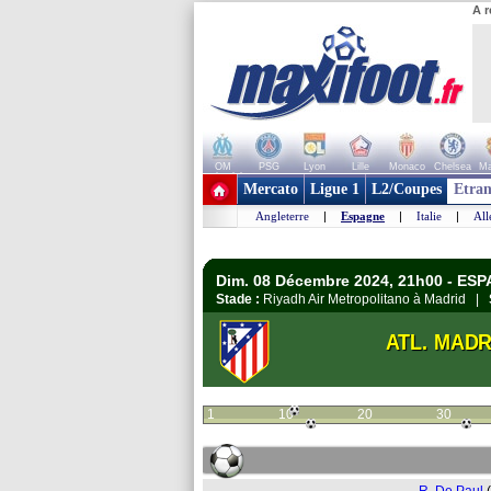
A r
OM
PSG
Lyon
Lille
Monaco
Chelsea
Ma
+ de clubs
Mercato
Ligue 1
L2/Coupes
Etran
Angleterre
|
Espagne
|
Italie
|
Al
Dim. 08 Décembre 2024, 21h00 - ESP
Stade :
Riyadh Air Metropolitano à Madrid |
ATL. MADR
1
10
20
30