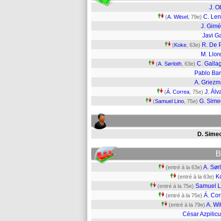
J. O
C. Len
(
A. Witsel
, 79e)
J. Gim
Javi G
R. De 
(
Koke
, 63e)
M. Llor
C. Galla
(
A. Sørloth
, 63e)
Pablo Bar
A. Griez
J. Álv
(
Á. Correa
, 75e)
G. Sim
(
Samuel Lino
, 75e)
D. Sime
B
A. Sør
(entré à la 63e)
K
(entré à la 63e)
Samuel L
(entré à la 75e)
Á. Cor
(entré à la 75e)
A. Wi
(entré à la 79e)
César Azpilic