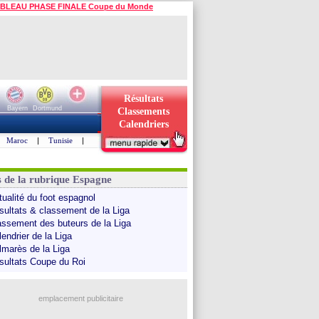
BLEAU PHASE FINALE Coupe du Monde
Résultats
Bayern
Dortmund
Classements
Calendriers
Maroc
|
Tunisie
|
s de la rubrique Espagne
tualité du foot espagnol
sultats & classement de la Liga
assement des buteurs de la Liga
endrier de la Liga
lmarès de la Liga
sultats Coupe du Roi
emplacement publicitaire