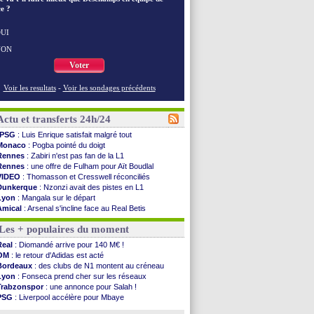
e ?
UI
NON
Voter
Voir les resultats
-
Voir les sondages précédents
Actu et transferts 24h/24
PSG
: Luis Enrique satisfait malgré tout
Monaco
: Pogba pointé du doigt
Rennes
: Zabiri n'est pas fan de la L1
Rennes
: une offre de Fulham pour Aït Boudlal
VIDEO
: Thomasson et Cresswell réconciliés
Dunkerque
: Nzonzi avait des pistes en L1
Lyon
: Mangala sur le départ
Amical
: Arsenal s'incline face au Real Betis
Amical
: lourde défaite pour le PSG
Les + populaires du moment
Man City
: Maresca flou pour Reijnders
LdC
: Fenerbahçe prend une belle option
Real
: Diomandé arrive pour 140 M€ !
Al-Diriyah
: Mbemba arrive libre (officiel)
OM
: le retour d'Adidas est acté
Atletico
: le plan d'Alvarez à son retour
Bordeaux
: des clubs de N1 montent au créneau
Amical
: premier succès pour Brest
Lyon
: Fonseca prend cher sur les réseaux
VIDEO
: le joli but de Greenwood avec le Fener !
Trabzonspor
: une annonce pour Salah !
CdM 2030
: une promesse d'Infantino au Maroc ...
PSG
: Liverpool accélère pour Mbaye
PSG
: la compo pour le premier match amical
EdF
: Infantino complimente Mbappé
Newcastle
: Jaissle est le nouveau coach (off.)