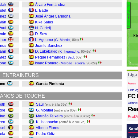
R
blak
Álvaro Fernández
F
A
C
glet
L. Badé
S
Wi
N
E
énez
José Ángel Carmona
V
Co
I
N
L
alán
Kike Salas
S
L
S
E
Paul
N. Gudelj
K
ente
D. Sow
Sø
Ki
Ba
gher
L. Agoume
(
G. Montiel
, 80e)
Or
rios
Juanlu Sánchez
F
mann
D. Lukébakio
(
K. Iheanacho
, 90+2e)
I
arez
Peque Fernández
(
Saúl
, 63e)
M
eone
Isaac Romero
(
Marcão Teixeira
, 90+2e)
Mo
Sa
Liga
ENTRAINEURS
one
García Pimienta
Alaves
Celta Vi
FC 
ANCS DE TOUCHE
Gérone 
loth
Saúl
(entré à la 63e)
Rea
oke
G. Montiel
(entré à la 80e)
ino
Marcão Teixeira
(entré à la 90+2e)
Real S
rea
K. Iheanacho
(entré à la 90+2e)
tsel
Alberto Flores
Sond
ueta
Pedro Ortiz
Zidan