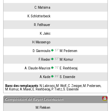
C. Matsima
K. Schlotterbeck
R. Fellhauer
K. Jakic
H. Massengo
57'
D. Giannoulis
M. Pedersen
57'
F. Rieder
M. Komur
70'
A. Claude-Maurice
E. Rexhbecaj
89'
A. Kade
S. Essende
Banc des remplaçants
:
N. Labrovic
,
M. Wolf
,
C. Zesiger
,
M. Pedersen
,
M. Komur
,
A. Maier
,
E. Rexhbecaj
,
P. Tietz
,
S. Essende
Composition de
Bayer Leverkusen
M. Flekken