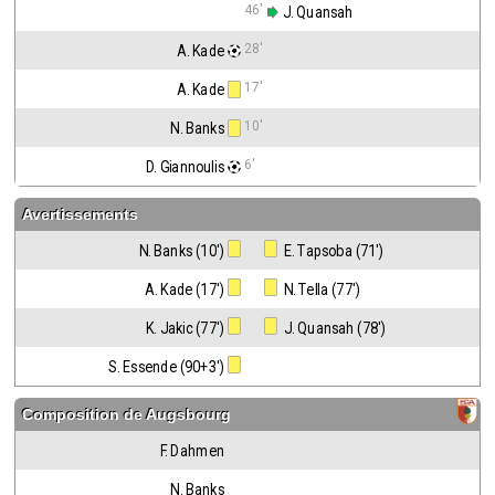
46'
 J. Quansah
28'
A. Kade
17'
A. Kade
10'
N. Banks
6'
D. Giannoulis
Avertissements
N. Banks (10')
 E. Tapsoba (71')
A. Kade (17')
 N. Tella (77')
K. Jakic (77')
 J. Quansah (78')
S. Essende (90+3')
Composition de
Augsbourg
F. Dahmen
N. Banks