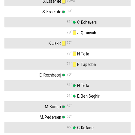
90+3'
S. Essende
89'
S. Essende
81'
 C. Echeverri
78'
 J. Quansah
77'
K. Jakic
77'
 N. Tella
71'
 E. Tapsoba
70'
E. Rexhbecaj
61'
 N. Tella
61'
 E. Ben Seghir
57'
M. Komur
57'
M. Pedersen
46'
 C. Kofane