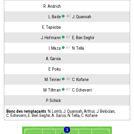
R. Andrich
46'
L. Bade
J. Quansah
E. Tapsoba
61'
J. Hofmann
E. Ben Seghir
61'
I. Maza
N. Tella
A. Garcia
E. Poku
46'
M. Terrier
C. Kofane
81'
M. Tillman
C. Echeverri
P. Schick
Banc des remplaçants
:
N. Lomb
,
J. Quansah
,
Arthur
,
J. Belocian
,
C. Echeverri
,
E. Ben Seghir
,
A. Sarco
,
N. Tella
,
C. Kofane