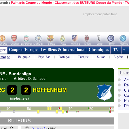
etenir :
Palmarès Coupe du Monde
-
Classement des BUTEURS Coupe du Monde
-
TA
emplacement publicitaire
n Utd
Arsenal
Liverpool
ManCity
Barca
Real
Atletico
Milan
Juve
Inter
Naples
ger
Coupe d'Europe
Les Bleus & International
Chroniques
TV
+
emagne
|
Belgique
|
Pays-Bas
|
Portugal
|
Turquie
|
Suisse
|
Algérie
|
Lien
GNE - Bundesliga
rs :
- |
Arbitre :
D. Schlager
Ac
Ré
2
2
RG
HOFFENHEIM
Cl
Ca
(mi-tps: 2-2)
Pa
Ré
40
50
60
70
80
90
BUTEURS