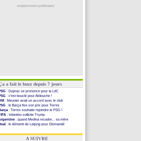
OM
: accord trouvé avec Man City pour Rulli
Real
: Vinicius jusqu'en 2032 (officiel)
emplacement publicitaire
Lyon
: Mangala va rejoindre Getafe
OM
: une offre refusée pour Aguerd
Real
: c'est confirmé pour Vinicius
Troyes
: Junior Diaz jusqu'en 2030 (officiel)
PSG
: Akliouche a signé (officiel)
Voir les brèves précédentes
Ça a fait le buzz depuis 7 jours
PSG
: Dupraz se prononce pour la LdC
PSG
: c'est bouclé pour Akliouche !
OM
: Meunier avait un accord avec le club
PSG
: le Barça fixe son prix pour Torres
Barça
: Torres souhaite rejoindre le PSG !
FIFA
: Infantino sollicite Trump
Argentine
: quand Medina recadre... sa mère
Real
: le démenti de Leipzig pour Diomandé
OM
: Paixão attire un 2e club anglais
FIFA
: le conseiller d'Infantino démissionne !
A SUIVRE