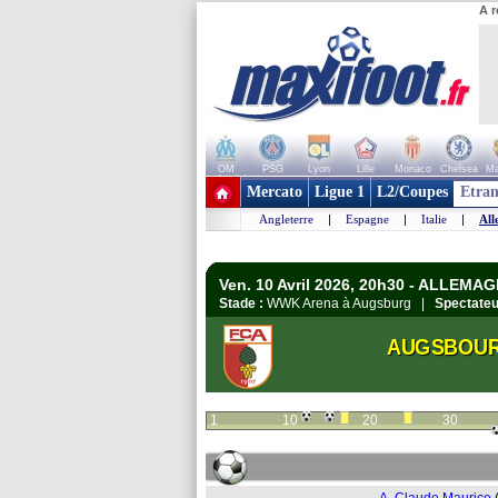
A r
OM
PSG
Lyon
Lille
Monaco
Chelsea
Ma
+ de clubs
Mercato
Ligue 1
L2/Coupes
Etran
Angleterre
|
Espagne
|
Italie
|
All
Ven. 10 Avril 2026, 20h30 - ALLEMA
Stade :
WWK Arena à Augsburg |
Spectateu
AUGSBOU
1
10
20
30