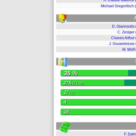
A. Claude Maurice
Michael Gregoritsch
D. Giannoulis
C. Zesiger
Chaves Arthur
J. Gouweleeuw
M. Wolf
35 %
275
(71 %)
17
(7)
4
18
F. Da