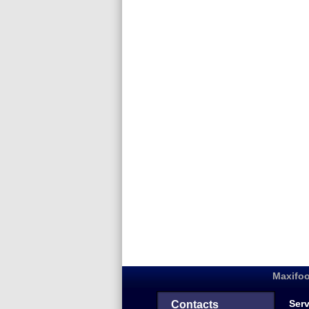
Maxifoo
Serv
Contacts