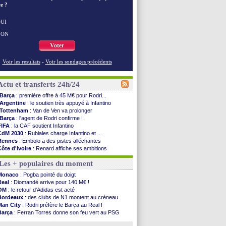
e ?
UI
NON
Voter
Voir les resultats
-
Voir les sondages précédents
Actu et transferts 24h/24
Barça
: première offre à 45 M€ pour Rodri...
Argentine
: le soutien très appuyé à Infantino
Tottenham
: Van de Ven va prolonger
Barça
: l'agent de Rodri confirme !
FIFA
: la CAF soutient Infantino
CdM 2030
: Rubiales charge Infantino et ...
Rennes
: Embolo a des pistes alléchantes
Côte d'Ivoire
: Renard affiche ses ambitions
Rennes
: Haise confirme pour Aït Boudlal
Les + populaires du moment
Man City
: Trafford à Leeds pour 47 M€ (off...
Man Utd
: Zirkzee vers la Juventus ?
Monaco
: Pogba pointé du doigt
Amical
: Monaco s'impose contre Getafe
Real
: Diomandé arrive pour 140 M€ !
Nantes
: Der Zakarian et sa relation avec Kita
OM
: le retour d'Adidas est acté
OM
: le club prêt à libérer Kondogbia ?
Bordeaux
: des clubs de N1 montent au créneau
Monaco
: le message touchant d'Akliouche
Man City
: Rodri préfère le Barça au Real !
FIFA
: Tebas en remet une couche
Barça
: Ferran Torres donne son feu vert au PSG
FIFA
: l'UEFA maintient la pression
PSG
: Luis Enrique satisfait malgré tout
PSG
: Tebas encense Luis Enrique