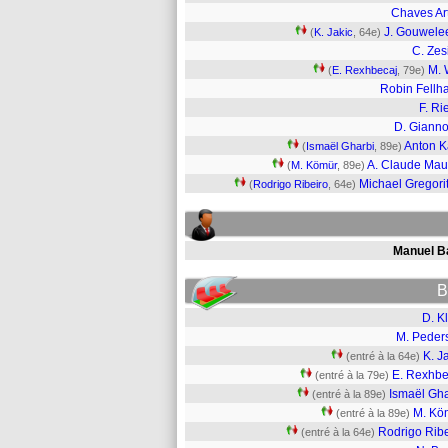
Chaves Ar
J. Gouwel
(
K. Jakic
, 64e)
C. Zes
M. 
(
E. Rexhbecaj
, 79e)
Robin Fellh
F. Ri
D. Gianno
Anton 
(
Ismaël Gharbi
, 89e)
A. Claude Mau
(
M. Kömür
, 89e)
Michael Gregori
(
Rodrigo Ribeiro
, 64e)
Manuel 
B
D. K
M. Peder
K. J
(entré à la 64e)
E. Rexhbe
(entré à la 79e)
Ismaël Gha
(entré à la 89e)
M. Kö
(entré à la 89e)
Rodrigo Ribe
(entré à la 64e)