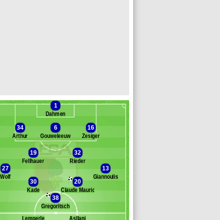
1
Dahmen
34
6
16
Arthur
Gouweleeuw
Zesiger
19
32
Fellhauer
Rieder
Banc des remplaçants
Augsbourg
27
13
Wolf
Giannoulis
gundu
30
20
anks
Kade
Claude Maurice
38
beiro
Gregoritsch
ömür
arbi
Lemperle
Asllani