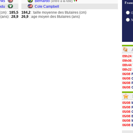
nks
Bernardo
(entré à la 68e)
Franc
ndu
Cole Campbell
(cm) :
185,5
184,2
: taille moyenne des titulaires (cm)
O
(ans) :
28,9
26,9
: age moyen des titulaires (ans)
09h24
09h06
08h44
08h22
06/08
06/08
06/08
06/08
06/08
06/08
06/08
05/08
06/08
05/08
06/08
05/08
06/08
05/08
06/08
06/08
06/08
06/08
06/08
06/08
06/08