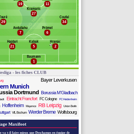
exhbecaj
19
11
Banc des remplaçants
Hoffenheim
kic
Kramaric
27
ampbell
edersen
Touré
Coufal
ernardo
ein
29
34
kpoguma
Avdullahu
Prömel
oerstedt
7
6
amar
uric
Hajdari
Kabak
Hranác
21
5
2
ass
ebou
Baumann
ilipp
1
esliga - les fiches CLUB
Bayer Leverkusen
urg
ern Munich
ussia Dortmund
Borussia M'Gladbach
Eintracht Francfort
FC Cologne
tadt
FC Heidenheim
RB Leipzig
Hoffenheim
Mayence
Union Berlin
Werder Breme
Wolfsbourg
uttgart
VfL Bochum
age Maxifoot
e va t-il faire mieux que Deschamps en équipe de