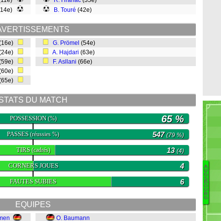
(11e)
R. Hranác
(35e)
(14e)
B. Touré
(42e)
AVERTISSEMENTS
(16e)
G. Prömel
(54e)
(24e)
A. Hajdari
(63e)
(59e)
F. Asllani
(66e)
(60e)
(65e)
STATS DU MATCH
65 %
POSSESSION
(%)
PASSES
547
(réussies %)
(79 %)
TIRS
13
(cadrés)
(4)
CORNERS JOUES
4
A
U
G
S
FAUTES SUBIES
6
O
B
O
B
U
R
G
Ri
EQUIPES
K
Gh
hmen
O. Baumann