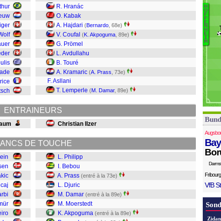
R
thur
R. Hranác
H
O
Ja
F
eeuw
O. Kabak
F
C
E
P
iger
A. Hajdari
(
Bernardo
, 68e)
N
H
B
Kl
Wolf
V. Coufal
E
(
K. Akpoguma
, 89e)
I
A
M
auer
G. Prömel
M
eder
L. Avdullahu
D
ulis
B. Touré
Dj
Kade
A. Kramaric
(
A. Prass
, 73e)
Pr
F. Asllani
rice
B
T. Lemperle
tsch
(
M. Damar
, 89e)
Ph
ENTRAINEURS
Bund
Baum
Christian Ilzer
Augsbo
Bay
ANCS DE TOUCHE
Bor
lein
L. Philipp
Darms
sen
I. Bebou
Fribourg
akic
A. Prass
(entré à la 73e)
VfB St
caj
L. Djuric
rbi
M. Damar
(entré à la 89e)
mür
M. Moerstedt
Sond
iro
K. Akpoguma
(entré à la 89e)
Zidan