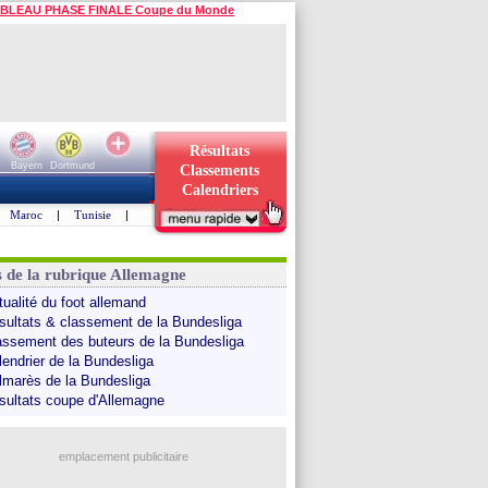
BLEAU PHASE FINALE Coupe du Monde
Résultats
Bayern
Dortmund
Classements
Calendriers
Maroc
|
Tunisie
|
s de la rubrique Allemagne
tualité du foot allemand
sultats & classement de la Bundesliga
assement des buteurs de la Bundesliga
lendrier de la Bundesliga
lmarès de la Bundesliga
sultats coupe d'Allemagne
emplacement publicitaire