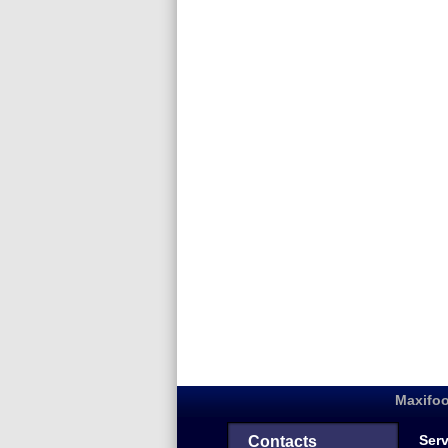
Maxifoo
Serv
Contacts