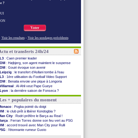
e ?
UI
NON
Voter
Voir les resultats
-
Voir les sondages précédents
Actu et transferts 24h/24
L3
: Caen premier leader
OM
: Højbjerg, son agent maintient le suspense
OM
: Gouiri évoque son avenir
Leipzig
: le transfert d'Asllani tombe à l'eau
L3
: 1ère utilisation du Football Video Support
OM
: Benatia envoie une pique à Longoria
Villarreal
: Al-Ahli veut Pape Gueye
Lyon
: la dernière saison de Fonseca ?
OM
: un nouveau prétendant pour Højbjerg
Les + populaires du moment
Brest
: un gardien norvégien en approche ?
OM
: McCourt a versé 120 M€ en 2026
Monaco
: Pogba pointé du doigt
PSG
: 4 retours dans le groupe face à Man Utd ...
OM
: le club prêt à libérer Kondogbia ?
Nice
: Kevin Carlos va partir en Italie
Man City
: Rodri préfère le Barça au Real !
L1
: prison avec sursis requis contre un arbitre
Barça
: Ferran Torres donne son feu vert au PSG
Leganés
: c'est signé pour Luca Zidane (off.)
OM
: accord trouvé avec Man City pour Rulli
Atletico
: Ruggeri en route pour Aston Villa
PSG
: l'étonnante rumeur Gusto
Monaco
: Filipe Luis soutient Biereth
OM
: une offre pour Bulka
Lyon
: Mangala prêté à Getafe (officiel)