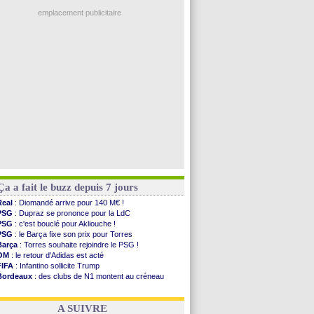
Ouganda
: Owori battu à mort à Kampala
PSG
: Nsoki va signer en Croatie
emplacement publicitaire
Arsenal
: Naples vise Gabriel Jesus
Real
: Mastantuono prêté à la Fiorentina (off.)
Man City
: accord avec le Barça pour Rodri ?
Rennes
: Haise a prolongé (officiel)
Palace
: Tomiyasu a convaincu (officiel)
Voir les brèves précédentes
Ça a fait le buzz depuis 7 jours
Real
: Diomandé arrive pour 140 M€ !
PSG
: Dupraz se prononce pour la LdC
PSG
: c'est bouclé pour Akliouche !
PSG
: le Barça fixe son prix pour Torres
Barça
: Torres souhaite rejoindre le PSG !
OM
: le retour d'Adidas est acté
FIFA
: Infantino sollicite Trump
Bordeaux
: des clubs de N1 montent au créneau
Argentine
: quand Medina recadre... sa mère
Real
: le démenti de Leipzig pour Diomandé
A SUIVRE