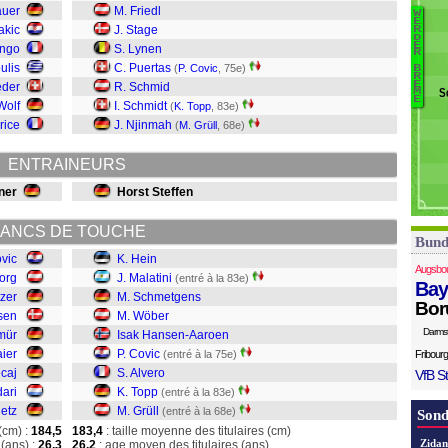
P
auer
M. Friedl
W
B
E
S
akic
J. Stage
R
D
Gr
E
So
engo
S. Lynen
R
T
L
ulis
C. Puertas
(
P. Covic
, 75e)
B
R
Al
E
eder
R. Schmid
S
M
Co
E
Wolf
I. Schmidt
(
K. Topp
, 83e)
rice
J. Njinmah
(
M. Grüll
, 68e)
W
S
ENTRAINEURS
Ma
ner
Horst Steffen
K.
ANCS DE TOUCHE
Bund
ovic
K. Hein
Augsbo
org
J. Malatini
(entré à la 83e)
Bay
zer
M. Schmetgens
Bor
sen
M. Wöber
Darms
mür
Isak Hansen-Aaroen
aier
P. Covic
(entré à la 75e)
Fribourg
caj
S. Alvero
VfB St
ari
K. Topp
(entré à la 83e)
ietz
M. Grüll
(entré à la 68e)
Sond
(cm) :
184,5
183,4
: taille moyenne des titulaires (cm)
Zidan
(ans) :
26,3
26,2
: age moyen des titulaires (ans)