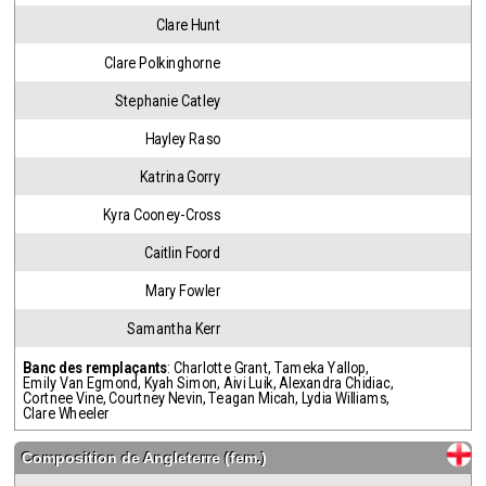
Clare Hunt
Clare Polkinghorne
Stephanie Catley
Hayley Raso
Katrina Gorry
Kyra Cooney-Cross
Caitlin Foord
Mary Fowler
Samantha Kerr
Banc des remplaçants
:
Charlotte Grant
,
Tameka Yallop
,
Emily Van Egmond
,
Kyah Simon
,
Aivi Luik
,
Alexandra Chidiac
,
Cortnee Vine
,
Courtney Nevin
,
Teagan Micah
,
Lydia Williams
,
Clare Wheeler
Composition de
Angleterre (fem.)