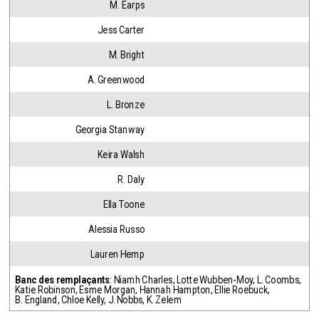
M. Earps
Jess Carter
M. Bright
A. Greenwood
L. Bronze
Georgia Stanway
Keira Walsh
R. Daly
Ella Toone
Alessia Russo
Lauren Hemp
Banc des remplaçants
:
Niamh Charles
,
Lotte Wubben-Moy
,
L. Coombs
,
Katie Robinson
,
Esme Morgan
,
Hannah Hampton
,
Ellie Roebuck
,
B. England
,
Chloe Kelly
,
J. Nobbs
,
K. Zelem