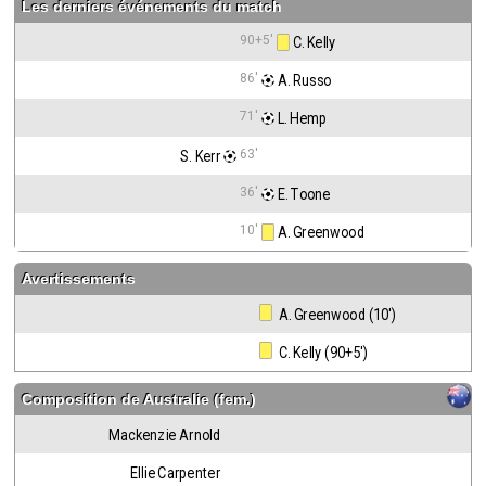
Les derniers événements du match
90+5'
 C. Kelly
86'
 A. Russo
71'
 L. Hemp
63'
S. Kerr
36'
 E. Toone
10'
 A. Greenwood
Avertissements
 A. Greenwood (10')
 C. Kelly (90+5')
Composition de
Australie (fem.)
Mackenzie Arnold
Ellie Carpenter