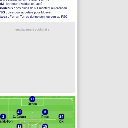
FIFA
: l'UEFA maintient la pression
OM
: le retour d'Adidas est acté
PSG
: Tebas encense Luis Enrique
Bordeaux
: des clubs de N1 montent au créneau
Real
: Vinicius jusqu'en 2032 (officiel)
PSG
: Liverpool accélère pour Mbaye
Lyon
: Mangala va rejoindre Getafe
Barça
: Ferran Torres donne son feu vert au PSG
OM
: une offre refusée pour Aguerd
PSG
: Luis Enrique satisfait malgré tout
Real
: c'est confirmé pour Vinicius
Man City
: Rodri préfère le Barça au Real !
Troyes
: Junior Diaz jusqu'en 2030 (officiel)
emplacement publicitaire
PSG
: Akliouche a signé (officiel)
OM
: une offre pour Bulka
PSG
: contrat signé pour Akliouche
Ouganda
: Owori battu à mort à Kampala
Arsenal
: Arteta veut créer une dynastie
Voir les brèves précédentes
13
Ochoa
42
6
2
24
C. Castro
Roux
ando Fonseca
Kiki
12
15