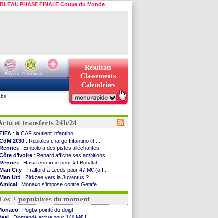
BLEAU PHASE FINALE Coupe du Monde
Résultats
Bayern
Dortmund
Classements
Calendriers
ubs
|
Actu et transferts 24h/24
FIFA
: la CAF soutient Infantino
CdM 2030
: Rubiales charge Infantino et ...
Rennes
: Embolo a des pistes alléchantes
Côte d'Ivoire
: Renard affiche ses ambitions
Rennes
: Haise confirme pour Aït Boudlal
Man City
: Trafford à Leeds pour 47 M€ (off...
Man Utd
: Zirkzee vers la Juventus ?
Amical
: Monaco s'impose contre Getafe
Nantes
: Der Zakarian et sa relation avec Kita
Les + populaires du moment
OM
: le club prêt à libérer Kondogbia ?
Monaco
: le message touchant d'Akliouche
Monaco
: Pogba pointé du doigt
FIFA
: Tebas en remet une couche
Real
: Diomandé arrive pour 140 M€ !