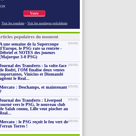
NON
Voter
Voir les resultats
-
Voir les sondages précédents
articles populaires du moment
(05/08)
A une semaine de la Supercoupe
d'Europe, le PSG rate sa rentrée -
Débrief et NOTES des joueurs
(Majorque 3-0 PSG)
(06/08)
Journal des Transferts : la volte-face
de Rodri, l'OM finalise deux ventes
importantes, Vinicius et Diomandé
agitent le Real...
(05/08)
Mercato : Deschamps, et maintenant
?
(05/08)
Journal des Transferts : Liverpool
tourné vers le PSG, le nouveau club
de Salah connu, Lille veut piocher au
Real...
(06/08)
Mercato : le PSG reçoit le feu vert de
Ferran Torres !