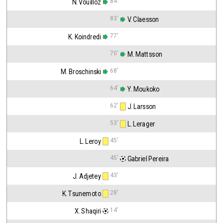
84'
N. Vouilloz
83'
 V. Claesson
77'
K. Koindredi
70'
 M. Mattsson
68'
M. Broschinski
64'
 Y. Moukoko
62'
 J. Larsson
53'
 L. Lerager
45'
L. Leroy
45'
 Gabriel Pereira
43'
J. Adjetey
28'
K. Tsunemoto
14'
X. Shaqiri