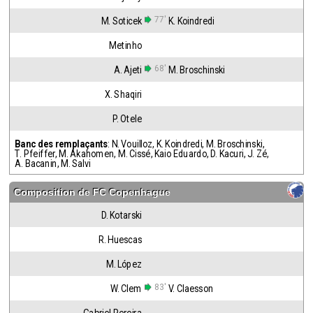
77'
M. Soticek
K. Koindredi
Metinho
68'
A. Ajeti
M. Broschinski
X. Shaqiri
P. Otele
Banc des remplaçants
:
N. Vouilloz
,
K. Koindredi
,
M. Broschinski
,
T. Pfeiffer
,
M. Akahomen
,
M. Cissé
,
Kaio Eduardo
,
D. Kacuri
,
J. Zé
,
A. Bacanin
,
M. Salvi
Composition de
FC Copenhague
D. Kotarski
R. Huescas
M. López
83'
W. Clem
V. Claesson