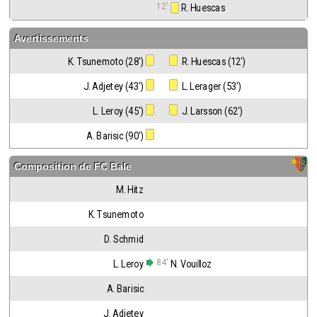
12'
 R. Huescas
Avertissements
K. Tsunemoto (28')
 R. Huescas (12')
J. Adjetey (43')
 L. Lerager (53')
L. Leroy (45')
 J. Larsson (62')
A. Barisic (90')
Composition de
FC Bale
M. Hitz
K. Tsunemoto
D. Schmid
84'
L. Leroy
N. Vouilloz
A. Barisic
J. Adjetey