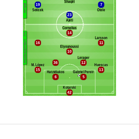
Maxifoot recrute
^ retour en haut de page ^