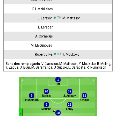
Gabriel Pereira
P. Hatzidiakos
70'
J. Larsson
M. Mattsson
L. Lerager
A. Cornelius
M. Elyounoussi
64'
Robert Silva
Y. Moukoko
Banc des remplaçants
:
V. Claesson
,
M. Mattsson
,
Y. Moukoko
,
B. Meling
,
Y. Zague
,
O. Buur
,
M. Garan'anga
,
J. Suzuki
,
D. Sarapata
,
R. Rúnarsson