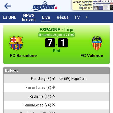
NEWS
A la UNE
La UNE
Live
Résus
TV
+
brèves
Dernières brèves
ESPAGNE - Liga
Live / Matchs en direct
dimanche 26 jan. à 21h00
7
1
Résultats et Classements
-
Fini
Class. buteurs européens
FC Barcelone
FC Valence
Programme TV foot
Buteurs
Vidéos
F. de Jong  (3')
 (59') Hugo Duro
Sondages
Ferran Torres  (8')
Tableau transferts L1
Raphinha  (14')
Taille de la police
Fermín López  (24')
Paramètrages / Options