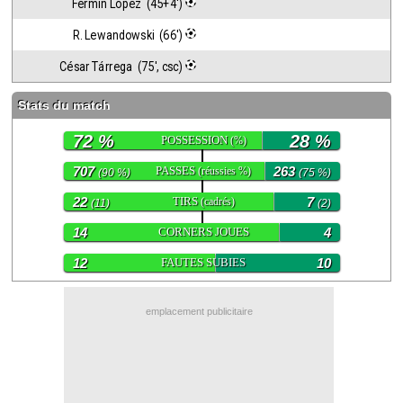
Fermín López  (45+4')
Contact / Signaler un bug
R. Lewandowski  (66')
Recrutement Maxifoot
César Tárrega  (75', csc)
Mentions légales
Stats du match
site web Maxifoot.fr
72 %
28 %
POSSESSION
(%)
707
PASSES
263
(réussies %)
(90 %)
(75 %)
22
TIRS
7
(cadrés)
(11)
(2)
14
CORNERS JOUES
4
12
FAUTES SUBIES
10
emplacement publicitaire