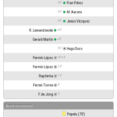
60'
 Fran Pérez
60'
 M. Aarons
60'
 Jesús Vázquez
60'
R. Lewandowski
60'
Gerard Martín
59'
 Hugo Duro
45+4'
Fermín López
24'
Fermín López
14'
Raphinha
8'
Ferran Torres
3'
F. de Jong
Avertissements
 Pepelu (70')