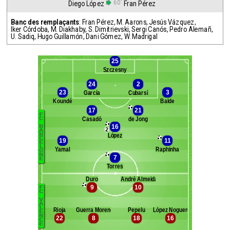
60'
Diego López
Fran Pérez
Banc des remplaçants
:
Fran Pérez
,
M. Aarons
,
Jesús Vázquez
,
Iker Córdoba
,
M. Diakhaby
,
S. Dimitrievski
,
Sergi Canós
,
Pedro Alemañ
,
U. Sadiq
,
Hugo Guillamón
,
Dani Gómez
,
W. Madrigal