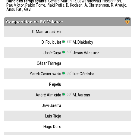
Banc des remplaçants
:
Gerard Martín
,
R. Lewandowski
,
Héctor Fort
,
Pau Víctor
,
Pablo Torre
,
Iñaki Peña
,
D. Kochen
,
A. Christensen
,
R. Araujo
,
Ansu Fati
,
Gavi
Composition de
FC Valence
G. Mamardashvili
83'
D. Foulquier
M. Diakhaby
60'
José Gayà
Jesús Vázquez
César Tárrega
82'
Yarek Gasiorowski
Iker Córdoba
Pepelu
60'
André Almeida
M. Aarons
Javi Guerra
Luis Rioja
Hugo Duro