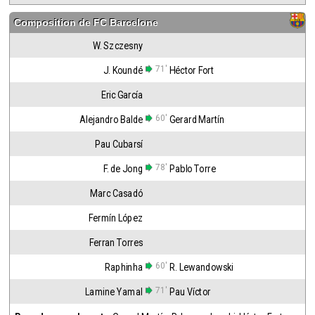
Composition de
FC Barcelone
W. Szczesny
71'
J. Koundé
Héctor Fort
Eric García
60'
Alejandro Balde
Gerard Martín
Pau Cubarsí
78'
F. de Jong
Pablo Torre
Marc Casadó
Fermín López
Ferran Torres
60'
Raphinha
R. Lewandowski
71'
Lamine Yamal
Pau Víctor