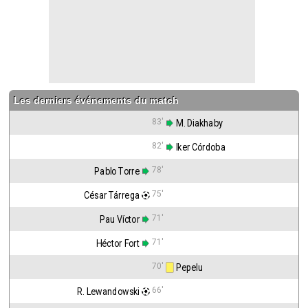
Les derniers événements du match
83'
 M. Diakhaby
82'
 Iker Córdoba
78'
Pablo Torre
75'
César Tárrega
71'
Pau Víctor
71'
Héctor Fort
70'
 Pepelu
66'
R. Lewandowski