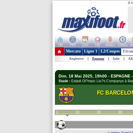
A r
OM
PSG
Lyon
Lille
Monaco
Chelsea
Ma
+ de clubs
Mercato
Ligue 1
L2/Coupes
Etran
Angleterre
|
Espagne
|
Italie
|
Al
Dim. 18 Mai 2025, 19h00 - ESPAGNE -
Stade :
Estadi Ol?mpic Llu?s Companys à B
FC BARCELO
1
10
20
30