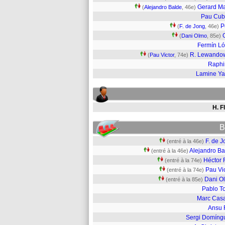
Gerard Ma
(
Alejandro Balde
, 46e)
Pau Cub
P
(
F. de Jong
, 46e)
(
Dani Olmo
, 85e)
Fermín L
R. Lewando
(
Pau Victor
, 74e)
Raphi
Lamine Y
H. F
B
F. de 
(entré à la 46e)
Alejandro Ba
(entré à la 46e)
Héctor 
(entré à la 74e)
Pau Vi
(entré à la 74e)
Dani O
(entré à la 85e)
Pablo To
Marc Cas
Ansu F
Sergi Domíng