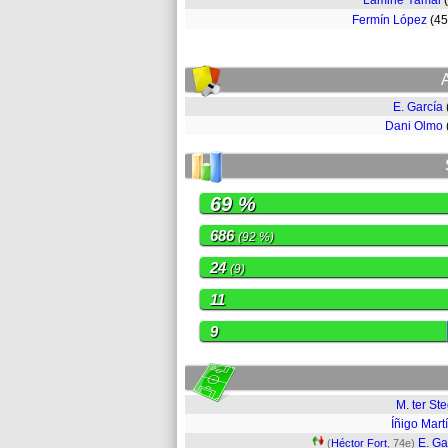
Lamine Yamal
Fermín López
(4
E. García
Dani Olmo
69 %
686
(92 %)
24
(9)
11
9
M. ter St
Íñigo Mart
E. Ga
(
Héctor Fort
, 74e)