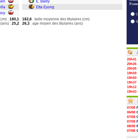
sen
E. Bailly
Franc
eña
Etta Eyong
sny
O
(cm) :
180,1
182,6
: taille moyenne des titulaires (cm)
(ans) :
25,2
26,3
: age moyen des titulaires (ans)
20h41
20h26
20h05
19h59
19h50
19h37
19h12
19h03
18h52
18h41
18h23
07/08
18h01
06/08
17h37
07/08
17h25
07/08
17h08
08/08
16h55
07/08
16h31
08/08
16h11