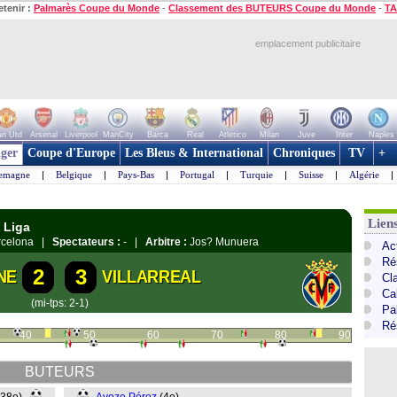
etenir :
Palmarès Coupe du Monde
-
Classement des BUTEURS Coupe du Monde
-
TA
emplacement publicitaire
n Utd
Arsenal
Liverpool
ManCity
Barca
Real
Atletico
Milan
Juve
Inter
Naples
ger
Coupe d'Europe
Les Bleus & International
Chroniques
TV
+
lemagne
|
Belgique
|
Pays-Bas
|
Portugal
|
Turquie
|
Suisse
|
Algérie
|
Lien
 Liga
arcelona |
Spectateurs :
- |
Arbitre :
Jos? Munuera
Ac
Ré
2
3
NE
VILLARREAL
Cl
Cal
(mi-tps: 2-1)
Pa
Ré
40
50
60
70
80
90
BUTEURS