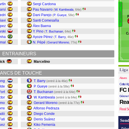
To
rtín
Sergi Cardona
V
I
L
D
arsí
Pau Navarro
(
W. Kambwala
, 64e)
L
E
A
Vi
edri
Dani Parejo
(
P. Gueye
, 58e)
R
P
R
Ba
Fo
E
Gavi
Santi Comesaña
A
K
L
Ba
ópez
Álex Baena
Su
d
wski
Y. Pino
(
T. Buchanan
, 64e)
C
C
nha
Ayoze Pérez
(
T. Barry
, 46e)
P
amal
N. Pépé
(
Gerard Moreno
, 77e)
M
K
ENTRAINEURS
B
G
lick
Marcelino
Ba
Liga
ANCS DE TOUCHE
Alaves
Jong
T. Barry
(entré à la 46e)
Celta Vi
lde
P. Gueye
(entré à la 58e)
FC 
Fort
T. Buchanan
(entré à la 64e)
Gérone 
ctor
W. Kambwala
(entré à la 64e)
Rea
lmo
Gerard Moreno
(entré à la 77e)
rre
Alfonso Pedraza
Real S
adó
Diego Conde
ati
Denis Suárez
Sond
uez
Kiko Femenía
Zidan