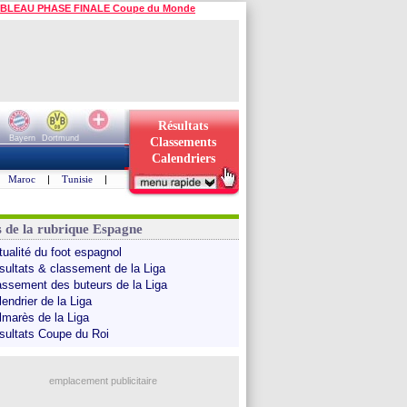
BLEAU PHASE FINALE Coupe du Monde
Résultats
Bayern
Dortmund
Classements
Calendriers
Maroc
|
Tunisie
|
s de la rubrique Espagne
tualité du foot espagnol
sultats & classement de la Liga
assement des buteurs de la Liga
endrier de la Liga
lmarès de la Liga
sultats Coupe du Roi
emplacement publicitaire