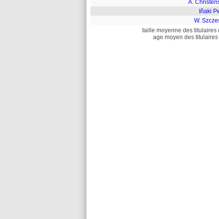
A. Christen
Iñaki P
W. Szcze
taille moyenne des titulaires 
age moyen des titulaires 