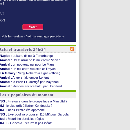
e ?
UI
NON
Voter
Voir les resultats
-
Voir les sondages précédents
Actu et transferts 24h/24
Naples
: Lukaku dit oui à Fenerbahçe
Amical
: Brest arrache le nul contre Venise
Amical
: un nouveau nul pour Le Mans
Amical
: un nul entre Auxerre et Troyes
LA Galaxy
: Sergi Roberto a signé (officiel)
Amical
: Angers fait tomber Lorient
Amical
: le Paris FC corrigé par Mayence
Amical
: Rennes encore battu par Brentford
Amical
: Paris SG 1-1 Man Utd (fini)
Les + populaires du moment
Barça
: De Jong menacé par l’arrivée de...
Atletico
: Simeone ferme la porte pour Alvarez
PSG
: 4 retours dans le groupe face à Man Utd ?
Amical
: Lens battu par Sunderland avant le ...
OM
: le club prêt à libérer Kondogbia ?
Nottingham
: O. Diomande arrive pour 40 M€
OM
: Lucas Perri a été approché
Amical
: Strasbourg s'incline encore
PSG
: Liverpool va proposer 115 M€ pour Barcola
Amical
: Lille s'impose à Hambourg
Real
: Mourinho durcit les règles
Lens
: Ganiou prolongé jusqu'en 2030 (officiel)
OM
: B. Genesio - "ce n'est pas idéal"
OM
: le PSG, les précisions de Benatia
OM
: Côme pousse pour Gouiri
Amical
: Paris SG-Man Utd, les compos