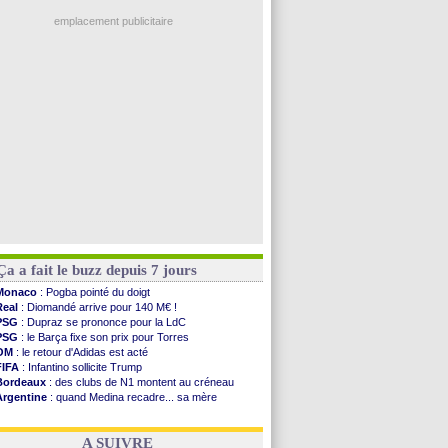
OM
: Benatia et la "médiocrité" dans le club
Amical
: Chelsea corrige l'AC Milan
emplacement publicitaire
Argentine
: Messi perd son papa
Amical
: l'Inter s'offre la Juventus
Atletico
: Almada rejoint River Plate (off.)
Monaco
: Camara a la cote en Angleterre
Amical
: encore une défaite pour Strasbourg
Voir les brèves précédentes
Ça a fait le buzz depuis 7 jours
Monaco
: Pogba pointé du doigt
Real
: Diomandé arrive pour 140 M€ !
PSG
: Dupraz se prononce pour la LdC
PSG
: le Barça fixe son prix pour Torres
OM
: le retour d'Adidas est acté
FIFA
: Infantino sollicite Trump
Bordeaux
: des clubs de N1 montent au créneau
Argentine
: quand Medina recadre... sa mère
Real
: le démenti de Leipzig pour Diomandé
OM
: Paixão attire un 2e club anglais
A SUIVRE