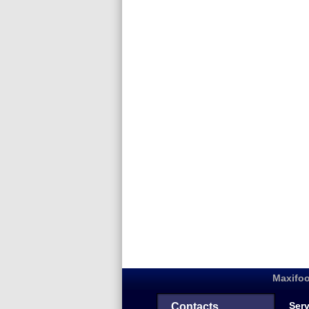
Maxifoo
Serv
Contacts