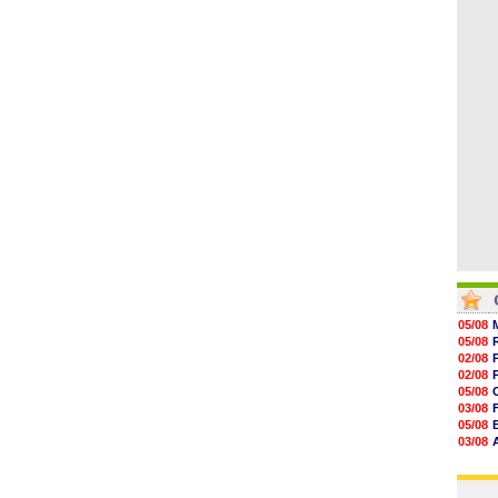
08/08
16h06
15h48
15h41
15h21
15h14
14h59
05/08
05/08
02/08
02/08
05/08
03/08
05/08
03/08
03/08
03/08