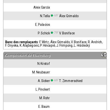
Aleix García
69'
N. Tella
Álex Grimaldo
E. Palacios
79'
P. Schick
V. Boniface
Banc des remplaçants
:
F. Wirtz
,
Álex Grimaldo
,
V. Boniface
,
R. Andrich
,
F. Onyeka
,
K. Alajbegovic
,
P. Hincapié
,
J. Frimpong
,
L. Hrádecký
Composition de
Elversberg
N. Kristof
M. Neubauer
69'
A. Sicker
T. Zimmerschied
L. Pinckert
M. Rohr
E. Baum