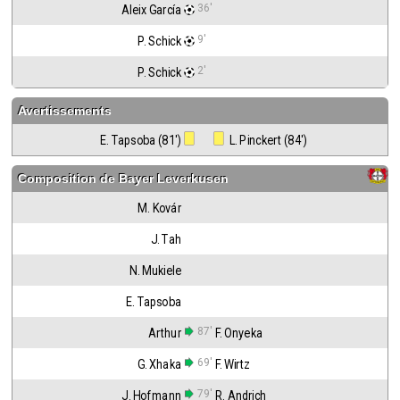
36'
Aleix García
9'
P. Schick
2'
P. Schick
Avertissements
E. Tapsoba (81')
 L. Pinckert (84')
Composition de
Bayer Leverkusen
M. Kovár
J. Tah
N. Mukiele
E. Tapsoba
87'
Arthur
F. Onyeka
69'
G. Xhaka
F. Wirtz
79'
J. Hofmann
R. Andrich