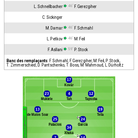
46'
L. Schnellbacher
F. Gerezgiher
C. Sickinger
46'
M. Damar
F. Schmahl
46'
L. Petkov
M. Feil
59'
F. Asllani
P. Stock
Banc des remplaçants
:
F. Schmahl
,
F. Gerezgiher
,
M. Feil
,
P. Stock
,
T. Zimmerschied
,
D. Pantschenko
,
T. Boss
,
M. Mahmoud
,
L. Dürholtz