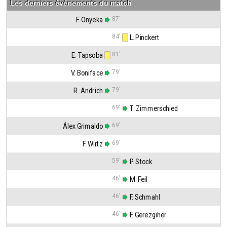
Les derniers événements du match
87'
F. Onyeka
84'
 L. Pinckert
81'
E. Tapsoba
79'
V. Boniface
79'
R. Andrich
69'
 T. Zimmerschied
69'
Álex Grimaldo
69'
F. Wirtz
59'
 P. Stock
46'
 M. Feil
46'
 F. Schmahl
46'
 F. Gerezgiher