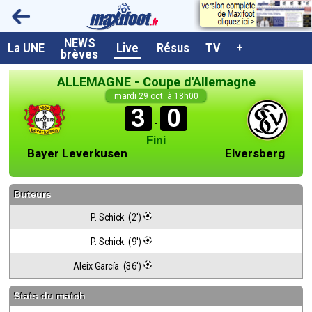
NEWS
A la UNE
La UNE
Live
Résus
TV
+
brèves
Dernières brèves
ALLEMAGNE - Coupe d'Allemagne
Live / Matchs en direct
mardi 29 oct. à 18h00
3
0
Résultats et Classements
-
Fini
Class. buteurs européens
Bayer Leverkusen
Elversberg
Programme TV foot
Buteurs
Vidéos
P. Schick  (2')
Sondages
P. Schick  (9')
Tableau transferts L1
Aleix García  (36')
Taille de la police
Stats du match
Paramètrages / Options