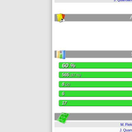
J. Quansah
60 %
565
(87 %)
8
(2)
6
17
M. Fle
J. Qua