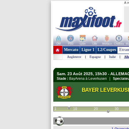
A r
OM
PSG
Lyon
Lille
Monaco
Chelsea
Ma
+ de clubs
Mercato
Ligue 1
L2/Coupes
Etran
Angleterre
|
Espagne
|
Italie
|
All
Sam. 23 Août 2025, 15h30 - ALLEMA
Stade :
BayArena à Leverkusen |
Spectateu
BAYER LEVERKUS
1
10
20
30