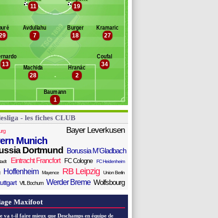
tali
11
19
Banc des remplaçants
Hoffenheim
laswich
omb
thur
ouré
Avdullahu
Burger
Kramaric
oerstedt
29
7
18
27
kpoguma
okwa Ntusu
rnardo
Coufal
ass
13
34
ohumcu
Machida
Hranác
28
2
amar
römel
Baumann
ilipp
1
esliga - les fiches CLUB
Bayer Leverkusen
urg
ern Munich
ussia Dortmund
Borussia M'Gladbach
Eintracht Francfort
FC Cologne
tadt
FC Heidenheim
RB Leipzig
Hoffenheim
Mayence
Union Berlin
Werder Breme
Wolfsbourg
uttgart
VfL Bochum
age Maxifoot
e va t-il faire mieux que Deschamps en équipe de