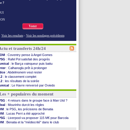
e ?
UI
NON
Voter
Voir les resultats
-
Voir les sondages précédents
Actu et transferts 24h/24
OM
: Coventry pense à Angel Gomes
PSG
: Rafel Pol satisfait des progrès
Amical
: le Barça vainqueur puis battu
Inter
: Calhanoglu prêt à prolonger
Nice
: Abdelmonem veut rester
L2
: le classement complet
L2
: les résultats de la soirée
Amical
: Le Havre renversé par Oviedo
Amical
: Nice battu aux tirs au but
Les + populaires du moment
Benfica
: Ivanovic proche de Lens
OM
: Dupraz "alarmé" par la situation
PSG
: 4 retours dans le groupe face à Man Utd ?
Atletico
: Alvarez, le Barça va revoir son offre
Real
: Mourinho durcit les règles
Lorient
: Mbamba prêté par Leverkusen (officiel)
OM
: le PSG, les précisions de Benatia
Amical
: le Real bat Ferencvaros
OM
: Lucas Perri a été approché
Naples
: Lukaku dit oui à Fenerbahçe
PSG
: Liverpool va proposer 115 M€ pour Barcola
Amical
: Brest arrache le nul contre Venise
OM
: Benatia et la "médiocrité" dans le club
Amical
: un nouveau nul pour Le Mans
OM
: B. Genesio - "ce n'est pas idéal"
Amical
: un nul entre Auxerre et Troyes