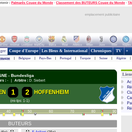
etenir :
Palmarès Coupe du Monde
-
Classement des BUTEURS Coupe du Monde
-
TA
emplacement publicitaire
n Utd
Arsenal
Liverpool
ManCity
Barca
Real
Atletico
Milan
Juve
Inter
Naples
ger
Coupe d'Europe
Les Bleus & International
Chroniques
TV
+
emagne
|
Belgique
|
Pays-Bas
|
Portugal
|
Turquie
|
Suisse
|
Algérie
|
Lien
GNE - Bundesliga
rs :
- |
Arbitre :
D. Siebert
Ac
Ré
1
2
EN
HOFFENHEIM
Cl
Ca
(mi-tps: 1-1)
Pa
Ré
40
50
60
70
80
90
BUTEURS