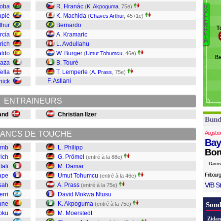
Na
soba
R. Hranác
(
K. Akpoguma
, 75e)
H
O
B
F
apié
K. Machida
(
Chaves Arthur
, 45+1e)
F
L
Ar
E
thur
Bernardo
N
T
H
M
rcía
A. Kramaric
E
I
A
M
rich
L. Avdullahu
M
aldo
W. Burger
(
Umut Tohumcu
, 46e)
Be
Pr
Maza
B. Touré
T
ella
T. Lemperle
(
A. Prass
, 75e)
D
F. Asllani
hick
P
Ph
ENTRAINEURS
and
Christian Ilzer
Bund
ANCS DE TOUCHE
Augsbo
Bay
omb
L. Philipp
Bor
wich
G. Prömel
(entré à la 88e)
Darms
tali
M. Damar
Fribourg
ape
Umut Tohumcu
(entré à la 46e)
VfB St
sah
A. Prass
(entré à la 75e)
erri
David Mokwa Ntusu
ane
K. Akpoguma
(entré à la 75e)
Sond
oku
M. Moerstedt
Zidan