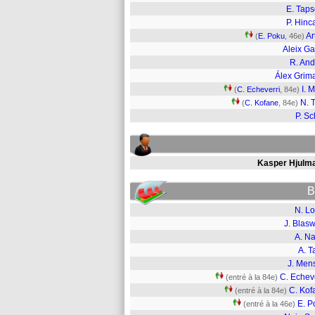
E. Tap
P. Hinc
Ar
(
E. Poku
, 46e)
Aleix Ga
R. And
Álex Grim
I. 
(
C. Echeverri
, 84e)
N. T
(
C. Kofane
, 84e)
P. Sc
Kasper Hjulm
B
N. L
J. Blas
A. Na
A. T
J. Men
C. Echev
(entré à la 84e)
C. Kof
(entré à la 84e)
E. P
(entré à la 46e)