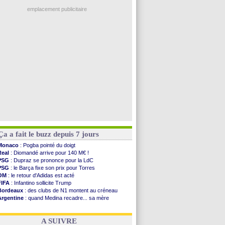
OM
: Côme pousse pour Gouiri
LA Galaxy
: Sergi Roberto a signé (officiel)
emplacement publicitaire
Amical
: Angers fait tomber Lorient
Amical
: le Paris FC corrigé par Mayence
Amical
: Rennes encore battu par Brentford
Amical
: Paris SG 1-1 Man Utd (fini)
Barça
: De Jong menacé par l’arrivée de...
Voir les brèves précédentes
Ça a fait le buzz depuis 7 jours
Monaco
: Pogba pointé du doigt
Real
: Diomandé arrive pour 140 M€ !
PSG
: Dupraz se prononce pour la LdC
PSG
: le Barça fixe son prix pour Torres
OM
: le retour d'Adidas est acté
FIFA
: Infantino sollicite Trump
Bordeaux
: des clubs de N1 montent au créneau
Argentine
: quand Medina recadre... sa mère
Real
: le démenti de Leipzig pour Diomandé
OM
: le club prêt à libérer Kondogbia ?
A SUIVRE