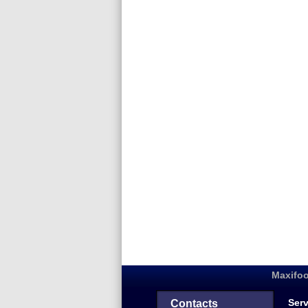
Maxifoo
Serv
Contacts