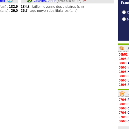
rco
Chaves Arthur
(entré à la 45+1e)
Franc
(cm) :
182,9
184,8
: taille moyenne des titulaires (cm)
(ans) :
26,0
26,7
: age moyen des titulaires (ans)
O
08h52
08/08
08/08
08/08
08/08
08/08
08/08
08/08
08/08
08/08
08/08
07/08
08/08
08/08
08/08
08/08
08/08
07/08
08/08
07/08
08/08
08/08
08/08
07/08
08/08