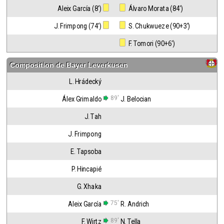
Aleix García (8')
 Álvaro Morata (84')
J. Frimpong (74')
 S. Chukwueze (90+3')
 F. Tomori (90+6')
Composition de
Bayer Leverkusen
L. Hrádecký
89'
Álex Grimaldo
J. Belocian
J. Tah
J. Frimpong
E. Tapsoba
P. Hincapié
G. Xhaka
75'
Aleix García
R. Andrich
89'
F. Wirtz
N. Tella