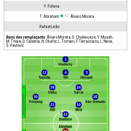
Y. Fofana
62'
T. Abraham
Álvaro Morata
Rafael Leão
Banc des remplaçants
:
Álvaro Morata
,
S. Chukwueze
,
Y. Musah
,
M. Thiaw
,
D. Calabria
,
N. Okafor
,
L. Torriani
,
F. Terracciano
,
L. Nava
,
S. Pavlovic