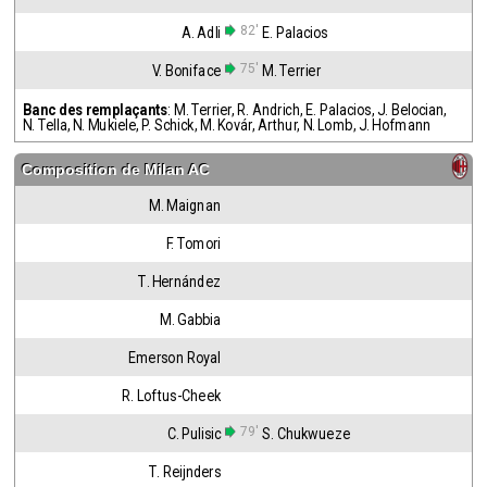
82'
A. Adli
E. Palacios
75'
V. Boniface
M. Terrier
Banc des remplaçants
:
M. Terrier
,
R. Andrich
,
E. Palacios
,
J. Belocian
,
N. Tella
,
N. Mukiele
,
P. Schick
,
M. Kovár
,
Arthur
,
N. Lomb
,
J. Hofmann
Composition de
Milan AC
M. Maignan
F. Tomori
T. Hernández
M. Gabbia
Emerson Royal
R. Loftus-Cheek
79'
C. Pulisic
S. Chukwueze
T. Reijnders