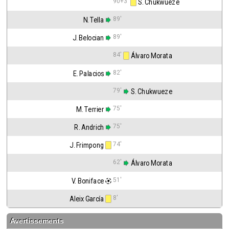
90+3'
 S. Chukwueze
89'
N. Tella
89'
J. Belocian
84'
 Álvaro Morata
82'
E. Palacios
79'
 S. Chukwueze
75'
M. Terrier
75'
R. Andrich
74'
J. Frimpong
62'
 Álvaro Morata
51'
V. Boniface
8'
Aleix García
Avertissements