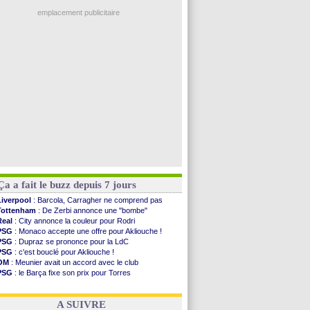
EdF
: Infantino complimente Mbappé
Al-Diriyah
: Mbemba arrive libre (officiel)
emplacement publicitaire
Atletico
: le plan d'Alvarez à son retour
Amical
: premier succès pour Brest
VIDEO
: le joli but de Greenwood avec le Fener !
CdM 2030
: une promesse d'Infantino au Maroc ...
PSG
: la compo pour le premier match amical
Voir les brèves précédentes
Ça a fait le buzz depuis 7 jours
Liverpool
: Barcola, Carragher ne comprend pas
Tottenham
: De Zerbi annonce une "bombe"
Real
: City annonce la couleur pour Rodri
PSG
: Monaco accepte une offre pour Akliouche !
PSG
: Dupraz se prononce pour la LdC
PSG
: c'est bouclé pour Akliouche !
OM
: Meunier avait un accord avec le club
PSG
: le Barça fixe son prix pour Torres
Barça
: Torres souhaite rejoindre le PSG !
FIFA
: Infantino sollicite Trump
A SUIVRE