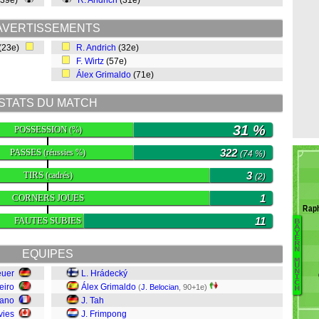
(39e)
R. Andrich
(31e)
AVERTISSEMENTS
(23e)
R. Andrich
(32e)
F. Wirtz
(57e)
Álex Grimaldo
(71e)
STATS DU MATCH
31 %
POSSESSION
(%)
PASSES
322
(réussies %)
(74 %)
TIRS
3
(cadrés)
(2)
CORNERS JOUES
1
Raph
FAUTES SUBIES
11
B
B
A
Y
E
Te
R
N
EQUIPES
Ul
M
U
Di
N
euer
L. Hrádecký
I
P
C
eiro
Álex Grimaldo
(
J. Belocian
, 90+1e)
H
G
ano
J. Tah
Mu
vies
J. Frimpong