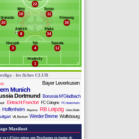
né
22
anc des remplaçants
B. Leverkusen
imer
Wirtz
Terrier
oman
10
11
ofmann
 Grimaldo
Frimpong
vár
20
30
ukiele
Andrich
Xhaka
rcía
8
34
hick
alacios
Hincapié
Tah
Tapsoba
3
4
12
elocian
lla
Hradecky
li
1
esliga - les fiches CLUB
Bayer Leverkusen
urg
ern Munich
ussia Dortmund
Borussia M'Gladbach
Eintracht Francfort
FC Cologne
tadt
FC Heidenheim
RB Leipzig
Hoffenheim
Mayence
Union Berlin
Werder Breme
Wolfsbourg
uttgart
VfL Bochum
age Maxifoot
e va t-il faire mieux que Deschamps en équipe de