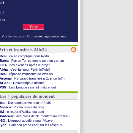
e ?
UI
NON
Voter
Voir les resultats
-
Voir les sondages précédents
Actu et transferts 24h/24
Real
: ça se complique pour Rodri !
Barça
: Ferran Torres donne son feu vert au ...
FIFA
: des excuses après le projet
Abha
: c'est fait pour Fekir (officiel)
Real
: réponse imminente de Vinicius
Arsenal
: Nørgaard transféré à Everton (off.)
Al-Ahli
: Deschamps a discuté !
PSG
: Luis Enrique satisfait malgré tout
Monaco
: Pogba pointé du doigt
Les + populaires du moment
Rennes
: Zabiri n'est pas fan de la L1
Rennes
: une offre de Fulham pour Aït Boudlal
Real
: Diomandé arrive pour 140 M€ !
VIDEO
: Thomasson et Cresswell réconciliés
Monaco
: Pogba pointé du doigt
Dunkerque
: Nzonzi avait des pistes en L1
OM
: le retour d'Adidas est acté
Lyon
: Mangala sur le départ
Bordeaux
: des clubs de N1 montent au créneau
Amical
: Arsenal s'incline face au Real Betis
PSG
: Liverpool accélère pour Mbaye
Amical
: lourde défaite pour le PSG
Lyon
: Fonseca prend cher sur les réseaux
Man City
: Maresca flou pour Reijnders
Trabzonspor
: une annonce pour Salah !
LdC
: Fenerbahçe prend une belle option