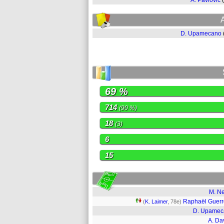
A. Pavlovic
D. Upamecano
69 %
714
(90 %)
18
(3)
6
15
M. N
Raphaël Guerr
(
K. Laimer
, 78e)
D. Upamec
A. Da