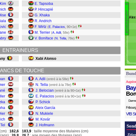
Sa
 Kim
E. Tapsoba
B
B
.
La
mich
P. Hincapié
L
C
H
E
lise
G. Xhaka
V
Álex
E
Ko
iala
R. Andrich
R
K
M
U
ovic
F. Wirtz
(
E. Palacios
, 90+1e)
S
Ga
E
Kane
M. Terrier
(
A. Adli
, 58e)
N
Sc
abry
V. Boniface
(
N. Tella
, 78e)
P
B
ENTRAINEURS
Te
Ad
any
Xabi Alonso
ANCS DE TOUCHE
Bund
man
A. Adli
(entré à la 58e)
Augsbo
mer
N. Tella
(entré à la 78e)
Bay
ané
J. Belocian
(entré à la 90+1e)
Bor
ller
E. Palacios
(entré à la 90+1e)
Darms
tzka
P. Schick
nha
Aleix García
Fribourg
Dier
N. Mukiele
VfB St
eich
M. Kovár
 Tel
J. Hofmann
Sond
(cm) :
182,6
183,9
: taille moyenne des titulaires (cm)
Zidan
(ans) :
26,8
26,7
: age moyen des titulaires (ans)