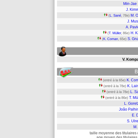
Min-Jae
J. Kim
M. O
(
L. Sané
, 78e)
J. Mus
A. Pavl
H. 
(
T. Müller
, 86e)
S. Gn
(
K. Coman
, 65e)
V. Komp
B
K. Co
(entré à la 65e)
K. Lai
(entré à la 78e)
L. S
(entré à la 78e)
T. Mü
(entré à la 86e)
L. Gore
João Palhi
E. 
S. Ulr
M.
taille moyenne des titulaires 
age moyen des titulaires 