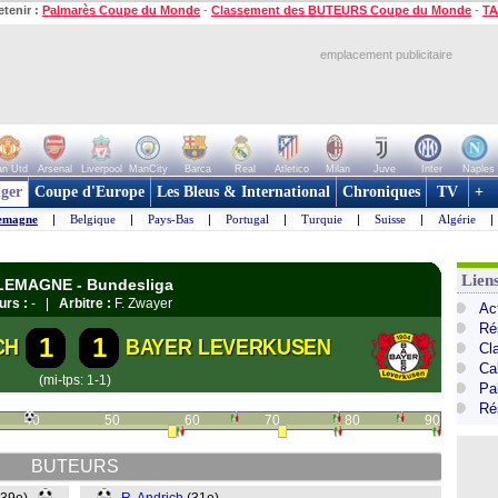
etenir :
Palmarès Coupe du Monde
-
Classement des BUTEURS Coupe du Monde
-
TA
emplacement publicitaire
n Utd
Arsenal
Liverpool
ManCity
Barca
Real
Atletico
Milan
Juve
Inter
Naples
ger
Coupe d'Europe
Les Bleus & International
Chroniques
TV
+
emagne
|
Belgique
|
Pays-Bas
|
Portugal
|
Turquie
|
Suisse
|
Algérie
|
Lien
LLEMAGNE - Bundesliga
urs :
- |
Arbitre :
F. Zwayer
Ac
Ré
1
1
CH
BAYER LEVERKUSEN
Cl
Ca
(mi-tps: 1-1)
Pa
Ré
40
50
60
70
80
90
BUTEURS