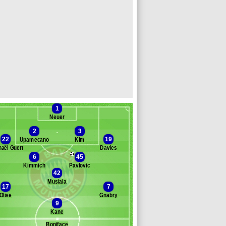
1
Neuer
2
3
22
19
Upamecano
Kim
aël Guerreiro
Davies
6
45
anc des remplaçants
Bayern Munich
Kimmich
Pavlovic
42
l
Musiala
reich
17
7
er
Olise
Gnabry
alhinha
9
oretzka
Kane
ller
Boniface