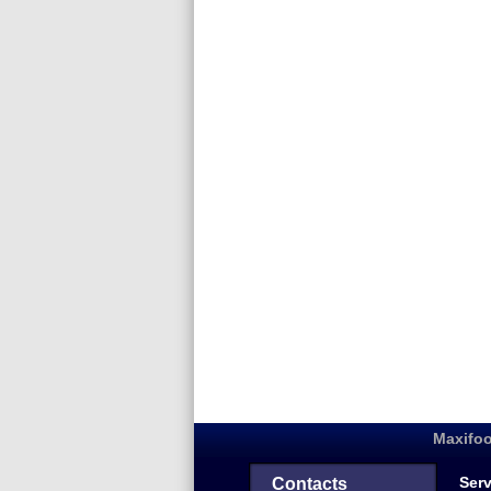
Maxifoo
Serv
Contacts