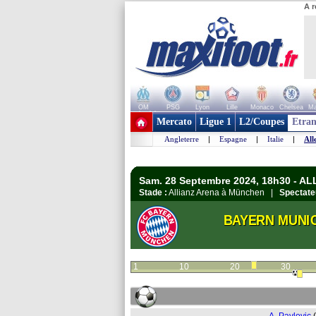
A r
OM
PSG
Lyon
Lille
Monaco
Chelsea
Ma
+ de clubs
Mercato
Ligue 1
L2/Coupes
Etran
Angleterre
|
Espagne
|
Italie
|
All
Sam. 28 Septembre 2024, 18h30 - A
Stade :
Allianz Arena à München |
Spectate
BAYERN MUNI
1
10
20
30