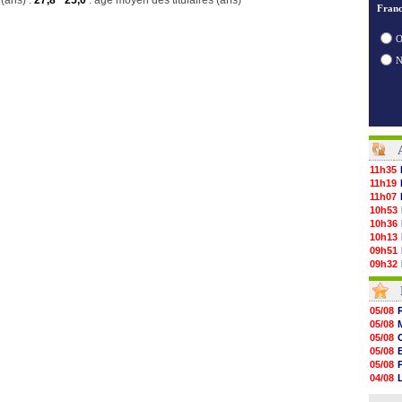
(ans) :
27,8
25,0
: age moyen des titulaires (ans)
Franc
O
11h35
11h19
11h07
10h53
10h36
10h13
09h51
09h32
09h11
08h57
08h39
05/08
08h22
05/08
00h06
05/08
05/08
05/08
05/08
05/08
05/08
04/08
05/08
04/08
05/08