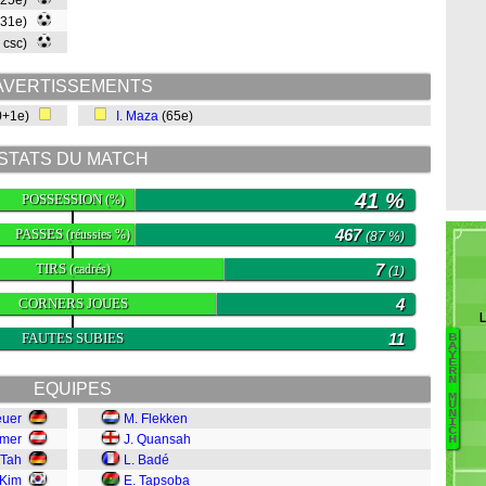
(25e)
(31e)
, csc)
AVERTISSEMENTS
0+1e)
I. Maza
(65e)
STATS DU MATCH
41 %
POSSESSION
(%)
PASSES
467
(réussies %)
(87 %)
TIRS
7
(cadrés)
(1)
CORNERS JOUES
4
L
FAUTES SUBIES
11
B
B
A
Y
E
K
R
N
EQUIPES
Dí
M
U
O
N
euer
M. Flekken
I
Ol
C
imer
J. Quansah
H
P
 Tah
L. Badé
U
 Kim
E. Tapsoba