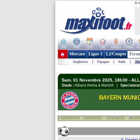
A r
OM
PSG
Lyon
Lille
Monaco
Chelsea
Ma
+ de clubs
Mercato
Ligue 1
L2/Coupes
Etran
Angleterre
|
Espagne
|
Italie
|
All
Sam. 01 Novembre 2025, 18h30 - AL
Stade :
Allianz Arena à Munich |
Spectateur
BAYERN MUNI
1
10
20
30