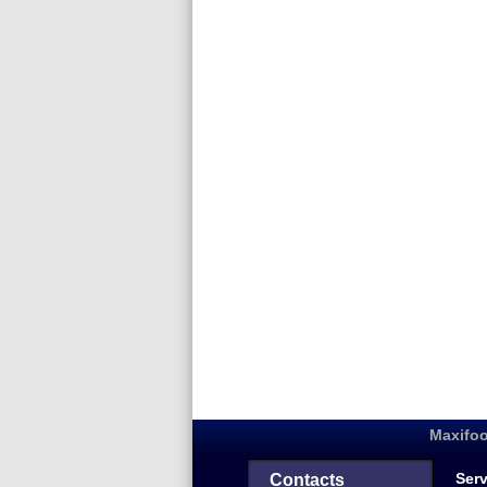
Maxifoo
Serv
Contacts