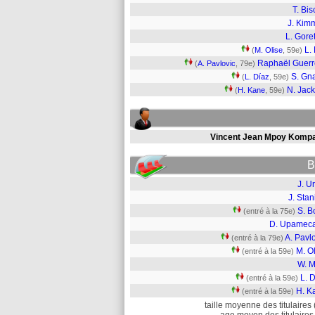
T. Bis
J. Kim
L. Gore
L. 
(
M. Olise
, 59e)
Raphaël Guerr
(
A. Pavlovic
, 79e)
S. Gn
(
L. Díaz
, 59e)
N. Jac
(
H. Kane
, 59e)
Vincent Jean Mpoy Komp
B
J. U
J. Stan
S. B
(entré à la 75e)
D. Upamec
A. Pavl
(entré à la 79e)
M. O
(entré à la 59e)
W. M
L. 
(entré à la 59e)
H. K
(entré à la 59e)
taille moyenne des titulaires 