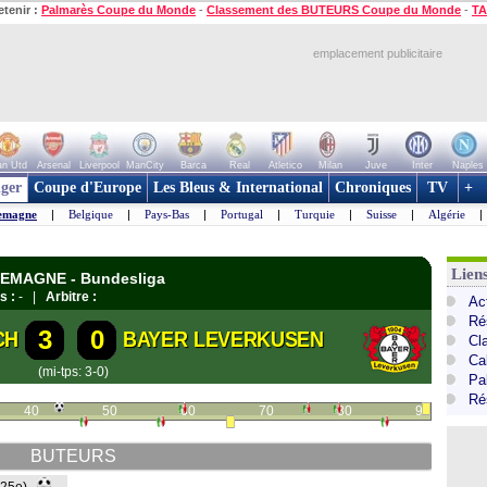
etenir :
Palmarès Coupe du Monde
-
Classement des BUTEURS Coupe du Monde
-
TA
emplacement publicitaire
n Utd
Arsenal
Liverpool
ManCity
Barca
Real
Atletico
Milan
Juve
Inter
Naples
ger
Coupe d'Europe
Les Bleus & International
Chroniques
TV
+
emagne
|
Belgique
|
Pays-Bas
|
Portugal
|
Turquie
|
Suisse
|
Algérie
|
Lien
LEMAGNE - Bundesliga
s :
- |
Arbitre :
Ac
Ré
3
0
CH
BAYER LEVERKUSEN
Cl
Ca
(mi-tps: 3-0)
Pa
Ré
40
50
60
70
80
90
BUTEURS