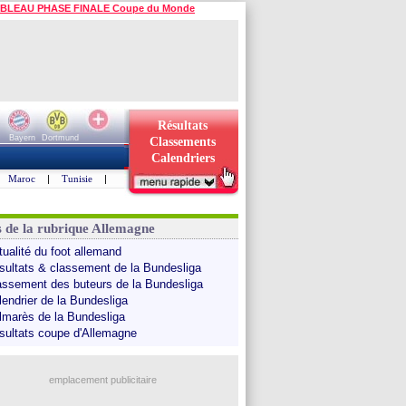
BLEAU PHASE FINALE Coupe du Monde
Résultats
Bayern
Dortmund
Classements
Calendriers
Maroc
|
Tunisie
|
s de la rubrique Allemagne
tualité du foot allemand
sultats & classement de la Bundesliga
assement des buteurs de la Bundesliga
lendrier de la Bundesliga
lmarès de la Bundesliga
sultats coupe d'Allemagne
emplacement publicitaire