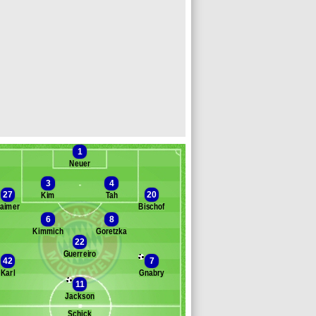
1
Neuer
3
4
27
20
Kim
Tah
aimer
Bischof
6
8
anc des remplaçants
Bayern Munich
Kimmich
Goretzka
22
ane
Guerreiro
az
42
7
kpako Mike
Karl
Gnabry
ise
11
avlovic
Jackson
pamecano
Schick