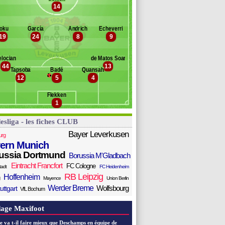
oey
14
anc des remplaçants
B. Leverkusen
anisic
big
ofane
oku
García
Andrich
Echeverri
rco
19
24
8
9
en Seghir
rrier
elocian
de Matos Soares
aza
44
13
ennit Mensah
Tapsoba
Badé
Quansah
12
5
4
ofmann
lex Grimaldo
Flekken
laswich
1
esliga - les fiches CLUB
Bayer Leverkusen
urg
ern Munich
ussia Dortmund
Borussia M'Gladbach
Eintracht Francfort
FC Cologne
tadt
FC Heidenheim
RB Leipzig
Hoffenheim
Mayence
Union Berlin
Werder Breme
Wolfsbourg
uttgart
VfL Bochum
age Maxifoot
e va t-il faire mieux que Deschamps en équipe de