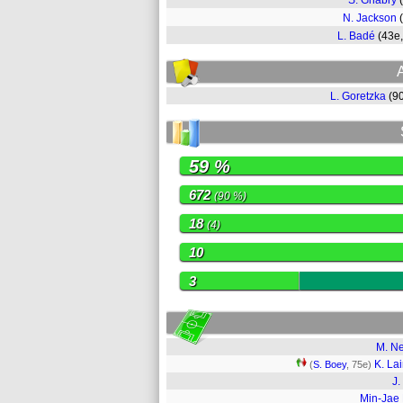
S. Gnabry
N. Jackson
L. Badé
(43e
L. Goretzka
(9
59 %
672
(90 %)
18
(4)
10
3
M. N
K. La
(
S. Boey
, 75e)
J.
Min-Jae