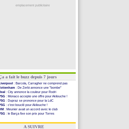
EdF
: Infantino complimente Mbappé
Lyon
: Mangala sur le départ
emplacement publicitaire
Amical
: Arsenal s'incline face au Real Betis
Amical
: lourde défaite pour le PSG
Man City
: Maresca flou pour Reijnders
LdC
: Fenerbahçe prend une belle option
Al-Diriyah
: Mbemba arrive libre (officiel)
Voir les brèves précédentes
Ça a fait le buzz depuis 7 jours
Liverpool
: Barcola, Carragher ne comprend pas
Tottenham
: De Zerbi annonce une "bombe"
Real
: City annonce la couleur pour Rodri
PSG
: Monaco accepte une offre pour Akliouche !
PSG
: Dupraz se prononce pour la LdC
PSG
: c'est bouclé pour Akliouche !
OM
: Meunier avait un accord avec le club
PSG
: le Barça fixe son prix pour Torres
Barça
: Torres souhaite rejoindre le PSG !
FIFA
: Infantino sollicite Trump
A SUIVRE