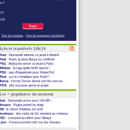
e ?
UI
NON
Voter
Voir les resultats
-
Voir les sondages précédents
Actu et transferts 24h/24
Real
: Diomandé attendu ce jeudi à Madrid
Real
: Rodri, la piste Barça se confirme
PSG
: Akliouche arrive ce jeudi à Paris
Médias
: la Liga quitte beIN Sports !
PSG
: pas d'inquiétude pour Rafael Pol
Real
: ça se complique pour Rodri !
Barça
: Ferran Torres donne son feu vert au ...
FIFA
: des excuses après le projet
Abha
: c'est fait pour Fekir (officiel)
Les + populaires du moment
Real
: réponse imminente de Vinicius
Arsenal
: Nørgaard transféré à Everton (off.)
Real
: Diomandé arrive pour 140 M€ !
Al-Ahli
: Deschamps a discuté !
Monaco
: Pogba pointé du doigt
PSG
: Luis Enrique satisfait malgré tout
OM
: le retour d'Adidas est acté
Monaco
: Pogba pointé du doigt
Bordeaux
: des clubs de N1 montent au créneau
Rennes
: Zabiri n'est pas fan de la L1
PSG
: Liverpool accélère pour Mbaye
Rennes
: une offre de Fulham pour Aït Boudlal
Lyon
: Fonseca prend cher sur les réseaux
VIDEO
: Thomasson et Cresswell réconciliés
Trabzonspor
: une annonce pour Salah !
Dunkerque
: Nzonzi avait des pistes en L1