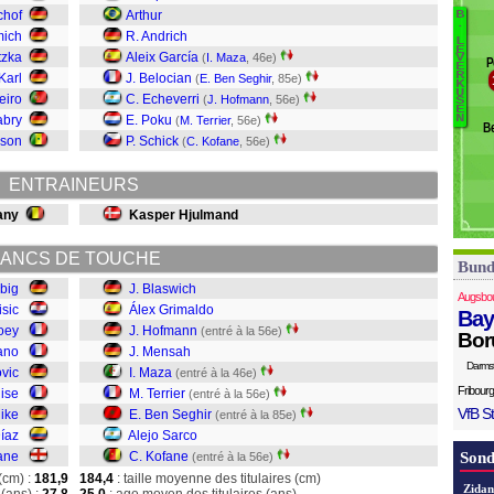
B
chof
Arthur
B
B
.
St
mich
R. Andrich
L
Ur
K
E
tzka
Aleix García
(
I. Maza
, 46e)
V
P
E
Sa
R
Karl
J. Belocian
(
E. Ben Seghir
, 85e)
K
B
U
eiro
C. Echeverri
(
J. Hofmann
, 56e)
S
Te
E
abry
E. Poku
N
(
M. Terrier
, 56e)
B
M
kson
P. Schick
(
C. Kofane
, 56e)
D
H
ENTRAINEURS
Á
B
any
Kasper Hjulmand
ANCS DE TOUCHE
Bund
rbig
J. Blaswich
Augsbo
isic
Álex Grimaldo
Bay
oey
J. Hofmann
(entré à la 56e)
Bor
ano
J. Mensah
Darms
ovic
I. Maza
(entré à la 46e)
Fribourg
lise
M. Terrier
(entré à la 56e)
VfB St
ike
E. Ben Seghir
(entré à la 85e)
Díaz
Alejo Sarco
ane
C. Kofane
Sond
(entré à la 56e)
(cm) :
181,9
184,4
: taille moyenne des titulaires (cm)
Zidan