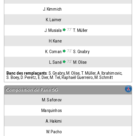
J. Kimmich
K. Laimer
77'
J. Musiala
T. Müller
H. Kane
72'
K. Coman
S. Gnabry
72'
L. Sané
M. Olise
Banc des remplaçants
:
S. Gnabry
,
M. Olise
,
T. Müller
,
A. Ibrahimovic
,
S. Boey
,
D. Peretz
,
E. Dier
,
M. Tel
,
Raphaël Guerreiro
,
M. Schmitt
Composition de
Paris SG
M. Safonov
Marquinhos
A. Hakimi
W. Pacho