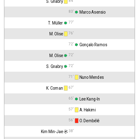
84'
S. Gnabry
83'
 Marco Asensio
77'
T. Müller
76'
M. Olise
72'
 Gonçalo Ramos
72'
M. Olise
72'
S. Gnabry
71'
 Nuno Mendes
67'
K. Coman
65'
 Lee Kang-In
57'
 A. Hakimi
56'
 O. Dembélé
38'
Kim Min-Jae