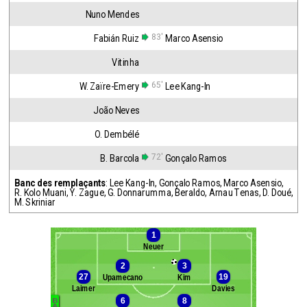
Nuno Mendes
83'
Fabián Ruiz
Marco Asensio
Vitinha
65'
W. Zaïre-Emery
Lee Kang-In
João Neves
O. Dembélé
72'
B. Barcola
Gonçalo Ramos
Banc des remplaçants
:
Lee Kang-In
,
Gonçalo Ramos
,
Marco Asensio
,
R. Kolo Muani
,
Y. Zague
,
G. Donnarumma
,
Beraldo
,
Arnau Tenas
,
D. Doué
,
M. Skriniar