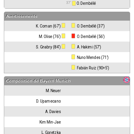
37'
 O. Dembélé
Avertissements
K. Coman (67')
 O. Dembélé (37')
M. Olise (76')
 O. Dembélé (56')
S. Gnabry (84')
 A. Hakimi (57')
 Nuno Mendes (71')
 Fabián Ruiz (90+5')
Composition de
Bayern Munich
M. Neuer
D. Upamecano
A. Davies
Kim Min-Jae
L. Goretzka